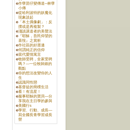
作孽囝仔變傳道─林孽
小傳
從哈利波特的妖魔化
現象談起
「本土偶像劇」：反
撲或是再複製？
淺談講道者的美聲法
『耶穌，吾民仰望的
喜悅』之賞析
作社區的好厝邊
何謂純正的信仰
當代愛情寓言
牧師受聘，全家受聘
嗎？---一位牧師娘的
觀點
你的想法改變你的人
生
認識同性戀
基督徒的簡樸生活
看！有流星！
服事耶穌的寶貝—分
享我在主日學的參與
美國行s
學習、行動、成長—
寫全國長青學習成長
營