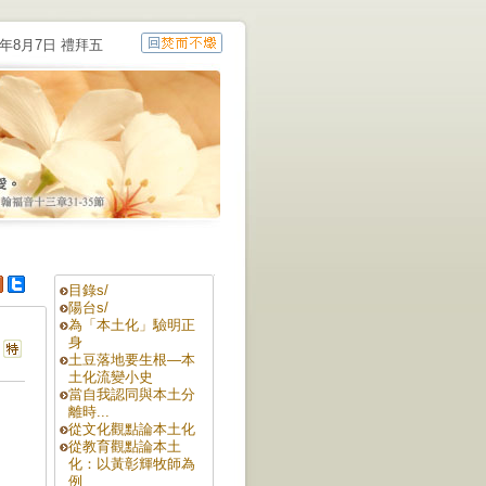
6年8月7日 禮拜五
目錄s/
陽台s/
為「本土化」驗明正
身
土豆落地要生根—本
土化流變小史
當自我認同與本土分
離時...
從文化觀點論本土化
從教育觀點論本土
化：以黃彰輝牧師為
例