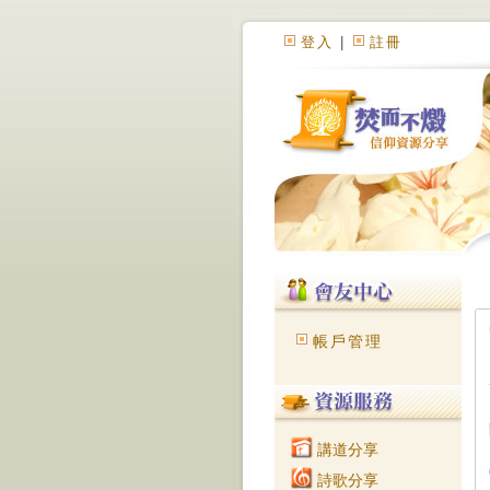
登入
|
註冊
帳戶管理
講道分享
詩歌分享