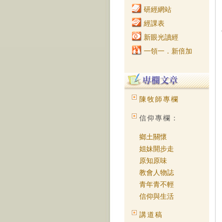
研經網站
經課表
新眼光讀經
一領一．新倍加
陳牧師專欄
信仰專欄：
鄉土關懷
姐妹開步走
原知原味
教會人物誌
青年青不輕
信仰與生活
講道稿