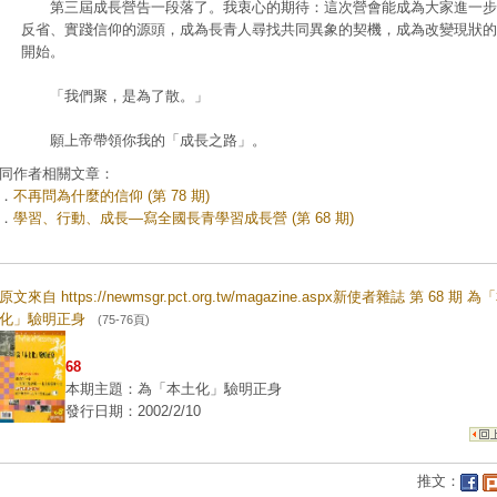
第三屆成長營告一段落了。我衷心的期待：這次營會能成為大家進一步
反省、實踐信仰的源頭，成為長青人尋找共同異象的契機，成為改變現狀的
開始。
「我們聚，是為了散。」
願上帝帶領你我的「成長之路」。
同作者相關文章：
．
不再問為什麼的信仰 (第 78 期)
．
學習、行動、成長—寫全國長青學習成長營 (第 68 期)
原文來自 https://newmsgr.pct.org.tw/magazine.aspx新使者雜誌 第 68 期 
化」驗明正身
(75-76頁)
68
本期主題：為「本土化」驗明正身
發行日期：2002/2/10
推文：