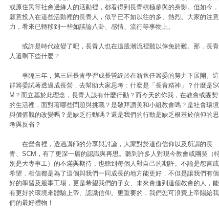
或原住民等社會邊緣人的活動裡，都看得到長青積極參與的身影。但如今，
願意投入在這些活動裡的長青人，似乎已不如以往的多、熱烈。大家的注意
力，看來已轉移到一些如談論八卦、感情、流行等事物上。
或許是時代改變了吧，長青人也在這股潮流裡難以倖免於難。那，長青
人還剩下些什麼？
事隔三年，第三屆長青學習成長營終於在新舊任籌委的努力下展開。這
群籌委試著透過成長營，去幫助大家思考：什麼是「長青精神」？什麼是S
M？而立基於此理念，長青人該有什麼行動？而今天的你我，在教會或團契
的生活裡，面對著哪些問題與挑戰？是敬拜讚美和小組教會嗎？是社會環境
與價值觀的改變嗎？是缺乏行動嗎？還是我們的行動是缺乏根基於信仰的思
考與反省？
在營會裡，透過講師的分享與討論，大家對於這份信仰以及所謂的長
青、SCM，有了更深一層的認識與再思。聽到許多人對現今教會或團契（
別是大專事工）的不滿與期待，也聽到每個人對自己的期許。不論是怨言或
希望，相信都是為了這個與我們一同成長的地方能更好，不但是讓我們有個
好的學習及服事工場，更是希望我們的子女、未來會進到這個教會的人，能
有更好的環境來體驗上帝、認識信仰。更重要的，我們怎可浪費上帝賜給我
們的最好禮物！