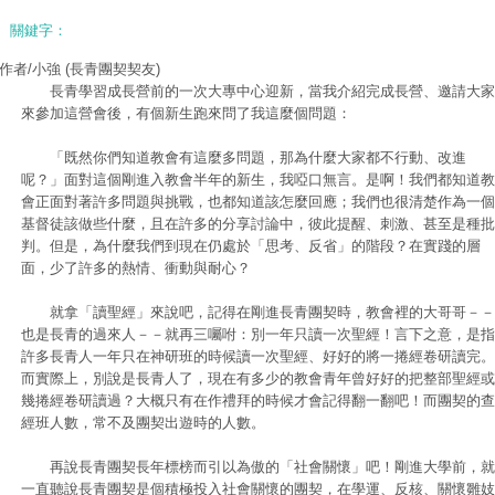
關鍵字：
作者/小強
(長青團契契友)
長青學習成長營前的一次大專中心迎新，當我介紹完成長營、邀請大家
來參加這營會後，有個新生跑來問了我這麼個問題：
「既然你們知道教會有這麼多問題，那為什麼大家都不行動、改進
呢？」面對這個剛進入教會半年的新生，我啞口無言。是啊！我們都知道教
會正面對著許多問題與挑戰，也都知道該怎麼回應；我們也很清楚作為一個
基督徒該做些什麼，且在許多的分享討論中，彼此提醒、刺激、甚至是種批
判。但是，為什麼我們到現在仍處於「思考、反省」的階段？在實踐的層
面，少了許多的熱情、衝動與耐心？
就拿「讀聖經」來說吧，記得在剛進長青團契時，教會裡的大哥哥－－
也是長青的過來人－－就再三囑咐：別一年只讀一次聖經！言下之意，是指
許多長青人一年只在神研班的時候讀一次聖經、好好的將一捲經卷研讀完。
而實際上，別說是長青人了，現在有多少的教會青年曾好好的把整部聖經或
幾捲經卷研讀過？大概只有在作禮拜的時候才會記得翻一翻吧！而團契的查
經班人數，常不及團契出遊時的人數。
再說長青團契長年標榜而引以為傲的「社會關懷」吧！剛進大學前，就
一直聽說長青團契是個積極投入社會關懷的團契，在學運、反核、關懷雛妓