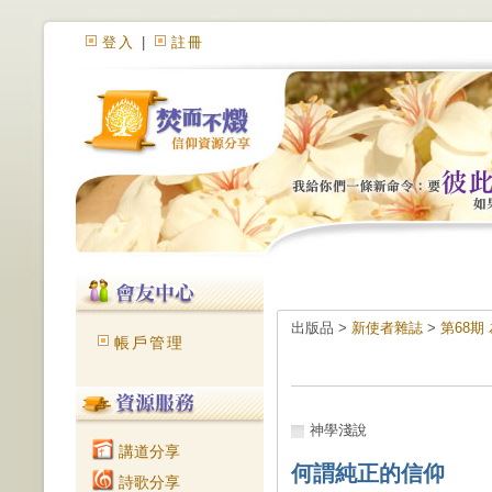
登入
|
註冊
出版品 >
新使者雜誌
>
第68期
帳戶管理
神學淺說
講道分享
何謂純正的信仰
詩歌分享