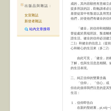
成的，其內容顯然有意確立
出版品與雜誌：
提多所說的話，勸勉讀者必
基督徒當中有叛道以及用荒
女宣雜誌
他們，好使他們有健全的信仰（
新使者雜誌
「健全」的信仰和相關的
站內文章搜尋
督徒處於異端邪說、叛道離
證生活。健全的信仰必須建立
二1）和健全的信息上（提前
心和耐心的生活來（多二2
由此可見，「健全」的概
了解，也與生活息息相關。
的生活表現。
二、純正信仰的雙重含義
「信仰」、「信心」或「信」(
但在此值得我們注意的是其
生活：
１．信仰即告白
在新約聖經裏，pi,sti