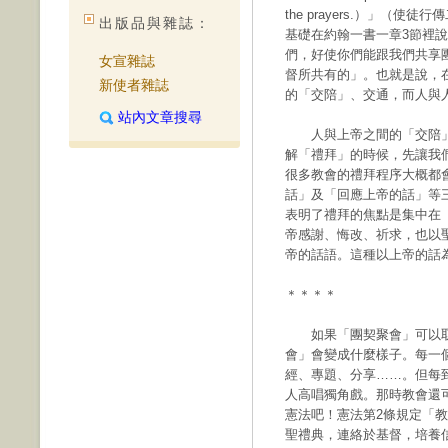
the prayers.）」（使徒
出版品與雜誌：
基礎在約翰一書一章3節裡
們，好使你們能跟我們共享
女宣雜誌
督所共有的」。也就是說，
新使者雜誌
的「交陪」、交通，而人與
站內文章搜尋
人與上帝之間的「交陪」
解「禮拜」的時候，先讓我
很多教會的禮拜程序大概都
話」及「回應上帝的話」等
表明了禮拜的焦點是集中在
帝感謝、悔改、祈求，也以
帝的話語。這種以上帝的話
＊＊＊＊
如果「團契聚會」可以取
會」會變成什麼樣子。每一
經、專題、分享……。但每
人高唱獨角戲。那時教會還
憲法吧！憲法第2條規定「
聖禮典，連絡於基督，培養