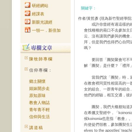
研經網站
關鍵字：
經課表
作者/黃哲彥
(現為新竹聖經學院
新眼光讀經
或許你曾經有過這樣的經
一領一．新倍加
會找種種的藉口不去參加主
云、沒有讓我們參與的機會
拜，但是我們也得捫心自問
嗎？
陳牧師專欄
要回答「團契聚會可不可
解「團契」是什麼？「禮拜
信仰專欄：
當我們說「團契」時，通
鄉土關懷
在教會裡同質性相當高的一
姐妹開步走
女的組合、一群青年的組合
他們的經驗，相互交通，彼
原知原味
教會人物誌
團契，我們大概都知道其英文
青年青不輕
在希臘文聖經中，「koino
信仰與生活
候koinonia也意指「教
向使徒們領教，參加團契生活，分
講道稿
elves to the apostles' teach