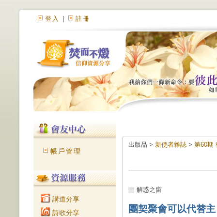
登入
|
註冊
出版品 >
新使者雜誌
>
第60期
帳戶管理
解惑之窗
講道分享
團契聚會可以代替主
詩歌分享