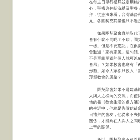
在每主日舉行禮拜並定期施
心，聖禮典包括洗禮及聖餐
拜，從憲法來看，台灣基督
見。各團契充其量也只不過
如果團契聚會真的取代了
會有什麼不同呢？不錯，團
一樣。但是不要忘記，在俱
曾聽過「家有家風」這句話
不是單靠單獨的個人就可以
會風」？如果教會也應有「
形塑。如今大家卻只投入「
形塑教會的風格？
團契聚會如果不是建基於
人與人之橫向的交流，而使得
他的書《教會生活的處方箋
的生涯中，他總是告訴信徒
日禮拜的會友，他從來不去
關係，才能夠在人與人之間
上帝的關係。
所以，團契聚會不可以取