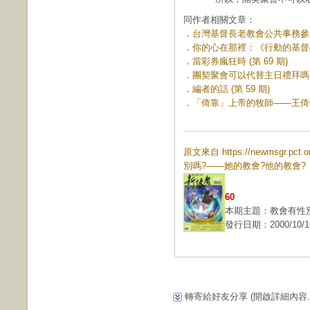
同作者相關文章：
．
台灣基督長老教會公共事務參與的
．
你的心在那裡：《行動的基督徒》
．
當彩券瘋狂時 (第 69 期)
．
團契聚會可以代替主日禮拜嗎？ (
．
編者的話 (第 59 期)
．
「倚靠」上帝的牧師——王倚牧師
原文來自 https://newmsgr.pc
別嗎?——她的教會?他的教會?
60
本期主題：教會有性別
發行日期：2000/10/1
轉寄給好友分享
(開啟詳細內容...