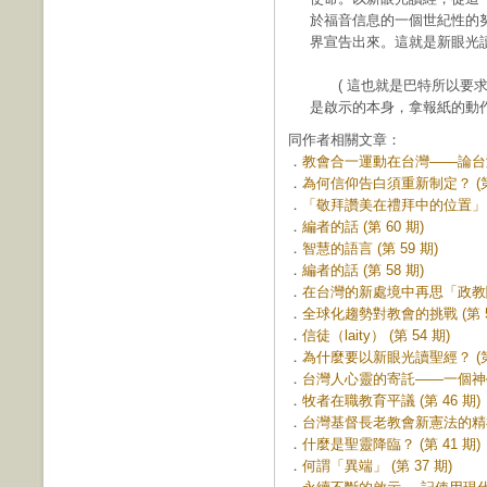
於福音信息的一個世紀性的
界宣告出來。這就是新眼光
( 這也就是巴特所以要求
是啟示的本身，拿報紙的動
同作者相關文章：
．
教會合一運動在台灣——論台灣教
．
為何信仰告白須重新制定？ (第 
．
「敬拜讚美在禮拜中的位置」 (第
．
編者的話 (第 60 期)
．
智慧的語言 (第 59 期)
．
編者的話 (第 58 期)
．
在台灣的新處境中再思「政教關係
．
全球化趨勢對教會的挑戰 (第 5
．
信徒（laity） (第 54 期)
．
為什麼要以新眼光讀聖經？ (第 
．
台灣人心靈的寄託——一個神學的
．
牧者在職教育平議 (第 46 期)
．
台灣基督長老教會新憲法的精神 (
．
什麼是聖靈降臨？ (第 41 期)
．
何謂「異端」 (第 37 期)