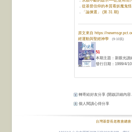
．
永續不斷的啟示──記使用現代中
．
從基督信仰的本質看妖魔鬼怪 (第
．
「論揀選」 (第 31 期)
原文來自 https://newmsgr.pc
經運動與聖經神學
(9-10頁)
51
本期主題：新眼光讀
發行日期：1999/4/10
轉寄給好友分享
(開啟詳細內容...
個人閱讀心得分享
台灣基督長老教會總會