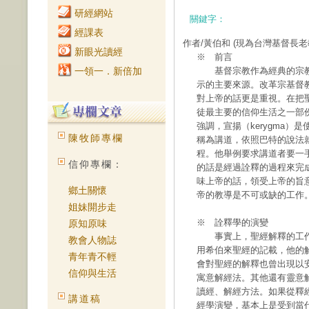
研經網站
關鍵字：
經課表
作者/黃伯和
(現為台灣基督長老
新眼光讀經
※ 前言
一領一．新倍加
基督宗教作為經典的宗教
示的主要來源。改革宗基督
對上帝的話更是重視。在把
徒最主要的信仰生活之一部
強調，宣揚（kerygma
陳牧師專欄
稱為講道，依照巴特的說法
程。他舉例要求講道者要一
信仰專欄：
的話是經過詮釋的過程來完
味上帝的話，領受上帝的旨
鄉土關懷
帝的教導是不可或缺的工作
姐妹開步走
※ 詮釋學的演變
原知原味
事實上，聖經解釋的工作
教會人物誌
用希伯來聖經的記載，他的
青年青不輕
會對聖經的解釋也曾出現以
信仰與生活
寓意解經法。其他還有靈意
讀經、解經方法。如果從釋
講道稿
經學演變，基本上是受到當