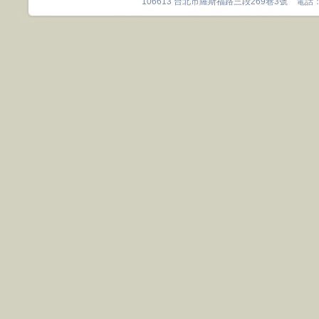
106613 台北市羅斯福路三段269巷3號 電話：0