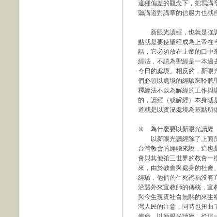
這種偏差的觀念下，把寫講
聽講道對講章的信服力也就
新眼光讀經，也就是強調
點就是要使聖經成為上帝在
話，它必須放在上帝的口中
經法，不認為聖經是一本過
今日的處境。相反的，新眼
們必須以處境的經驗來聆聽
釋經法不以為解經的工作與
的，讀經（或解經）本身就
道就是以實況處境為基點所
※ 為什麼要以新眼光讀經
以新眼光讀經除了上面所
台灣教會的經驗來說，這也
會與其他第三世界的教會一
來，由於教會與處身的社會
經驗，他們的生死禍福沒有
沿襲外來宣教師的傳統，宣
與今生現實社會無關的來生
灣人民的注意，同時也扭曲
使命。以新眼光讀經，從這