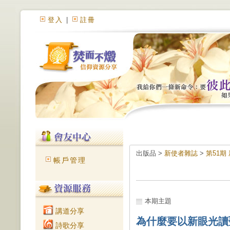
登入
|
註冊
出版品 >
新使者雜誌
>
第51
帳戶管理
本期主題
講道分享
為什麼要以新眼光讀
詩歌分享