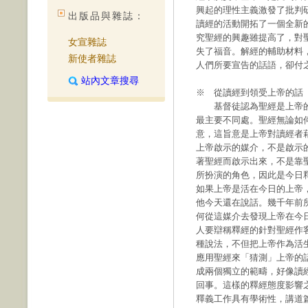
興起的理性主義激發了批判
出版品與雜誌：
讀經的活動開拓了一個全新
究聖經的興趣雖提高了，對
女宣雜誌
失了福音。解經的輔助材料
新使者雜誌
人們所要宣告的話語，卻付
站內文章搜尋
※ 從讀經到領受上帝的話
基督徒認為聖經是上帝的
最主要不同處。聖經無論如
意，這旨意是上帝對讀經者
上帝啟示的媒介，不是啟示
著聖經而啟示出來，不是靠
所扮演的角色，因此是今日
如果上帝是活在今日的上帝
他今天還在說話。幾千年前
何從這媒介去發現上帝在今
人要辯稱釋經的針對聖經作
種說法，不但把上帝作為活
應用聖經來「猜測」上帝的
成兩個獨立的範疇，好像讀
回事。這樣的釋經態度影響
釋義工作具有學術性，講道