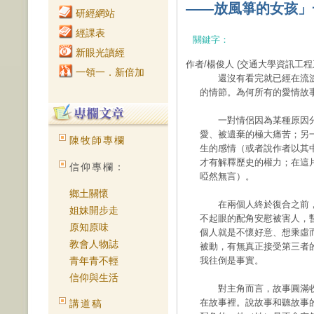
——放風箏的女孩」
研經網站
經課表
關鍵字：
新眼光讀經
作者/楊俊人
(交通大學資訊工程
一領一．新倍加
還沒有看完就已經在流淚
的情節。為何所有的愛情故
一對情侶因為某種原因分
愛、被遺棄的極大痛苦；另
陳牧師專欄
生的感情（或者說作者以其
才有解釋歷史的權力；在這
信仰專欄：
啞然無言）。
鄉土關懷
在兩個人終於復合之前，
姐妹開步走
不起眼的配角安慰被害人，
原知原味
個人就是不懷好意、想乘虛
教會人物誌
被動，有無真正接受第三者
青年青不輕
我往倒是事實。
信仰與生活
對主角而言，故事圓滿收
在故事裡。說故事和聽故事
講道稿