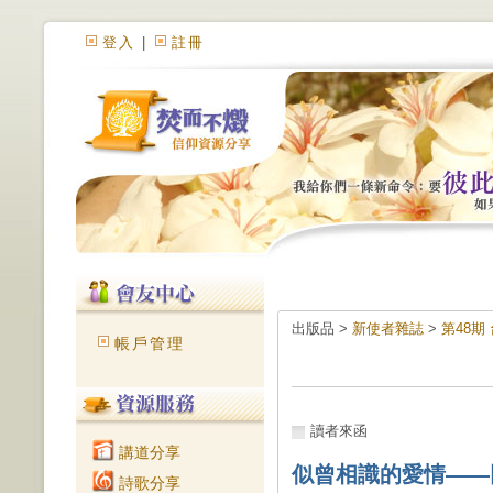
登入
|
註冊
出版品 >
新使者雜誌
>
第48期
帳戶管理
讀者來函
講道分享
似曾相識的愛情——
詩歌分享