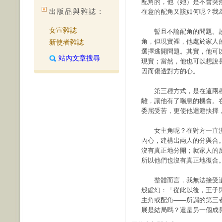
配角的，他（她）是不會突
出版品與雜誌：
在意的配角又該如何呢？我
女宣雜誌
暫且不論配角的問題。故
角，但現實裡，他處於家人
新使者雜誌
選擇逃開問題。其實，他可
站內文章搜尋
現實；當然，他也可以想說
因而傷透對方的心。
第三種方式，是在這兩種
離，讓他有了喘息的機會。
委屈受苦，更使他迴避抉擇
女主角呢？在對方一直沒
內心，建構出兩人的分與合
沒有真正地分開；就家人的
所以他們也沒有真正地復合
整體而言，我無法接受這
般虛幻：「從此以後，王子
主角或配角——所謂的第三
展是結局嗎？還是另一個成