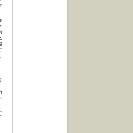
在
便
道
圍
致
關
行
方
指
的
a
也
對