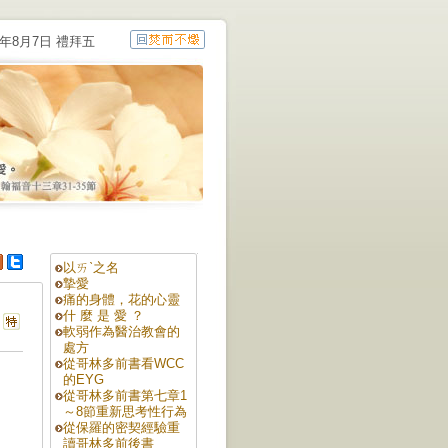
6年8月7日 禮拜五
以ㄞˋ之名
摯愛
痛的身體，花的心靈
什 麼 是 愛 ？
軟弱作為醫治教會的
處方
從哥林多前書看WCC
的EYG
從哥林多前書第七章1
～8節重新思考性行為
從保羅的密契經驗重
讀哥林多前後書