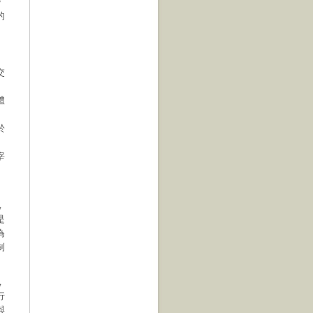
婚
的
交
體
於
角
宰
的
，
是
為
制
，
行
與