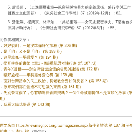
5. 廖美蓮，〈走進層層密室—親密關係性暴力的定義態樣、盛行率與工作
挑戰之文獻回顧〉，《東吳社會工作學報》37（2019年12月）：82。
6. 潘淑滿、楊榮宗、林津如，〈巢起巢落——女同志親密暴力、T婆角色
演與求助行為〉，《台灣社會研究季刊》87（2012年6月）：55。
同作者相關文章：
．
好好規劃，一趟沒準備好的旅程 (第 206 期)
．
是「狗」又不是「狗」 (第 199 期)
．
追星就像一場戀愛？ (第 194 期)
．
從哥林多前書第七章1～8節重新思考性行為 (第 187 期)
．
青年X普世——對台灣普世論壇的省思與建議 (第 172 期)
．
曠野旅程——畢契靈修營心得 (第 158 期)
．
面對台灣當今的民主政治，長老教會要如何反省？ (第 153 期)
．
原來我們都在創造不可思議的東西 (第 151 期)
．
先別管這個了，你有聽過長青團契嗎？一個生命被翻轉但不是直銷的故事 (第 
期)
．
我看太陽花學運 (第 143 期)
原文來自 https://newmsgr.pct.org.tw/magazine.aspx新使者雜誌 第 187 期 
前書：ㄞˋ鄰ㄞˋ祢
(20-23頁)