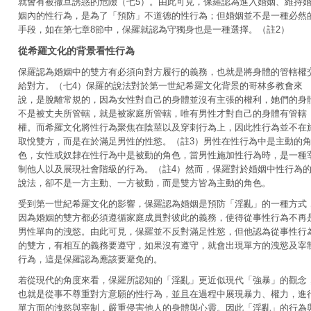
就會有被撒旦誘惑的危險（七5）。由此可見，保羅認為進入婚姻、維持
姻內的性行為，是為了「預防」不道德的性行為；但婚姻並不是一種必然
手段，如在第七章8節中，保羅就認為守獨身也是一種選擇。（註2）
從希羅文化的背景看性行為
保羅認為婚姻中的雙方有必須向對方履行的義務，也就是將身體的管轄權
給對方。（七4）保羅的說法對於第一世紀希羅文化背景的哥林多教會來
說，是脫離常規的，因為女性對自己的身體並沒有主張的權利，她們的身
不是被丈夫所管轄，就是被家庭所管轄，唯有男性才對自己的身體有管轄
權。而希羅文化將性行為聚焦在陰莖以及穿刺行為上，因此性行為並不在
取悅雙方，而是在於滿足男性的性慾。（註3）男性在性行為中是主動的
色，女性或奴隸在性行為中是被動的角色，當男性施加性行為時，是一種
制他人以及展現社會階級的行為。（註4）然而，保羅對於婚姻中性行為
說法，卻不是一方主動、一方被動，而是雙方皆為主動的角色。
受到第一世紀希羅文化的影響，保羅認為婚姻是預防「淫亂」的一種方式
因為婚姻的雙方都必須遵循家庭成員對彼此的義務，使得從事性行為不再
男性單向的洩慾。由此可見，保羅並不反對滿足性慾，但他認為從事性行
的雙方，有相互的義務要遵守，如果沒有遵守，就會出現單方的洩慾及宰
行為，這是保羅認為應該要避免的。
若從現代的角度來看，保羅所認知的「淫亂」更近似現代「強暴」的觀念
也就是從事不尊重對方意願的性行為，並且在過程中展現暴力、權力，進
單方面的洩慾與宰制，嚴重侵害他人的身體與心靈。因此「淫亂」的行為