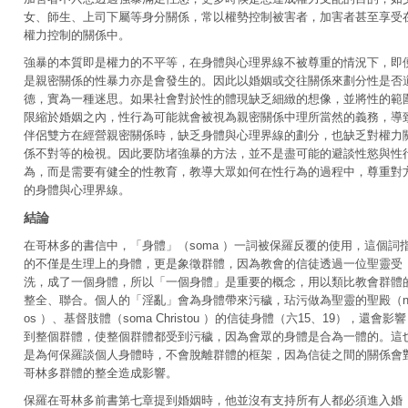
女、師生、上司下屬等身分關係，常以權勢控制被害者，加害者甚至享受
權力控制的關係中。
強暴的本質即是權力的不平等，在身體與心理界線不被尊重的情況下，即
是親密關係的性暴力亦是會發生的。因此以婚姻或交往關係來劃分性是否
德，實為一種迷思。如果社會對於性的體現缺乏細緻的想像，並將性的範
限縮於婚姻之內，性行為可能就會被視為親密關係中理所當然的義務，導
伴侶雙方在經營親密關係時，缺乏身體與心理界線的劃分，也缺乏對權力
係不對等的檢視。因此要防堵強暴的方法，並不是盡可能的避談性慾與性
為，而是需要有健全的性教育，教導大眾如何在性行為的過程中，尊重對
的身體與心理界線。
結論
在哥林多的書信中，「身體」（soma ）一詞被保羅反覆的使用，這個詞
的不僅是生理上的身體，更是象徵群體，因為教會的信徒透過一位聖靈受
洗，成了一個身體，所以「一個身體」是重要的概念，用以類比教會群體
整全、聯合。個人的「淫亂」會為身體帶來污穢，玷污做為聖靈的聖殿（n
os ）、基督肢體（soma Christou ）的信徒身體（六15、19），還會影響
到整個群體，使整個群體都受到污穢，因為會眾的身體是合為一體的。這
是為何保羅談個人身體時，不會脫離群體的框架，因為信徒之間的關係會
哥林多群體的整全造成影響。
保羅在哥林多前書第七章提到婚姻時，他並沒有支持所有人都必須進入婚