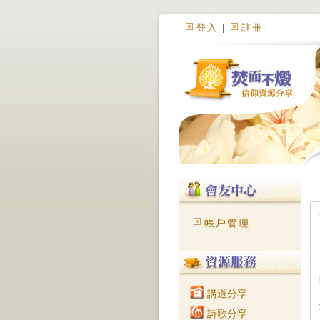
登入
|
註冊
帳戶管理
講道分享
詩歌分享