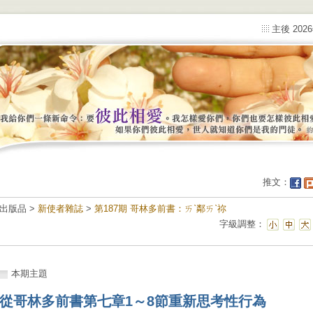
主後 202
推文：
出版品 >
新使者雜誌
>
第187期 哥林多前書：ㄞˋ鄰ㄞˋ祢
字級調整：
本期主題
從哥林多前書第七章1～8節重新思考性行為