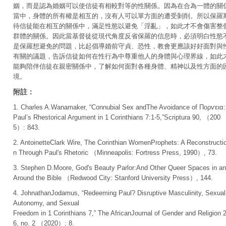
姻，而是認為婚姻可以使信徒有相較對等的性關係。因為在合為一體的關
當中，身體的所有權是相互的，沒有人可以單方面的遭受剝削。所以保羅
待信徒能在相互的關係中，滿足性慾以避免「淫亂」，如此才不會傷害整
群體的關係。因此當基督徒從現代角度反省保羅的信息時，必須明白性慾
是保羅想避免的問題，比起倡導婚前守貞、恐性，教會更應該好好面對與
有關的議題，告訴信徒如何在性行為中尊重他人的身體與心理界線，如此
能夠陪伴信徒在親密關係中，了解如何面對各種身體、精神以及性方面的
境。
附註：
1. Charles A.Wanamaker, “Connubial Sex andThe Avoidance of Πoρѵԑια:
Paul’s Rhestorical Argument in 1 Corinthians 7:1-5,”Scriptura 90, （200
5）: 843.
2. AntoinetteClark Wire, The Corinthian WomenProphets: A Reconstructi
n Through Paul's Rhetoric （Minneapolis: Fortress Press, 1990）, 73.
3. Stephen D.Moore, God's Beauty Parlor:And Other Queer Spaces in a
Around the Bible （Redwood City: Stanford University Press）, 144.
4. JohnathanJodamus, “Redeeming Paul? Disruptive Masculinity, Sexual
Autonomy, and Sexual
Freedom in 1 Corinthians 7,” The AfricanJournal of Gender and Religion 
6, no. 2 （2020）: 8.