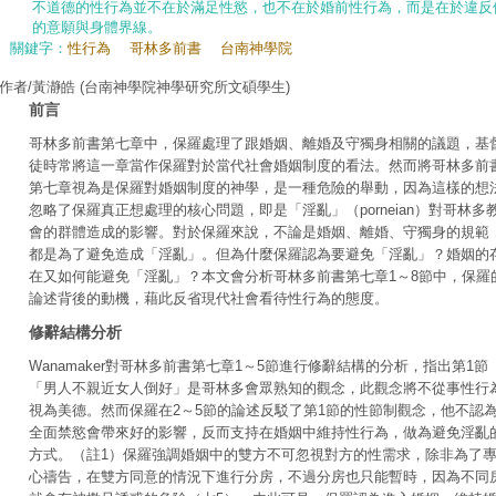
不道德的性行為並不在於滿足性慾，也不在於婚前性行為，而是在於違反
的意願與身體界線。
關鍵字：
性行為
哥林多前書
台南神學院
作者/黃瀞皓
(台南神學院神學研究所文碩學生)
前言
哥林多前書第七章中，保羅處理了跟婚姻、離婚及守獨身相關的議題，基
徒時常將這一章當作保羅對於當代社會婚姻制度的看法。然而將哥林多前
第七章視為是保羅對婚姻制度的神學，是一種危險的舉動，因為這樣的想
忽略了保羅真正想處理的核心問題，即是「淫亂」（porneian）對哥林多
會的群體造成的影響。對於保羅來說，不論是婚姻、離婚、守獨身的規範
都是為了避免造成「淫亂」。但為什麼保羅認為要避免「淫亂」？婚姻的
在又如何能避免「淫亂」？本文會分析哥林多前書第七章1～8節中，保羅
論述背後的動機，藉此反省現代社會看待性行為的態度。
修辭結構分析
Wanamaker對哥林多前書第七章1～5節進行修辭結構的分析，指出第1節
「男人不親近女人倒好」是哥林多會眾熟知的觀念，此觀念將不從事性行
視為美德。然而保羅在2～5節的論述反駁了第1節的性節制觀念，他不認
全面禁慾會帶來好的影響，反而支持在婚姻中維持性行為，做為避免淫亂
方式。（註1）保羅強調婚姻中的雙方不可忽視對方的性需求，除非為了
心禱告，在雙方同意的情況下進行分房，不過分房也只能暫時，因為不同