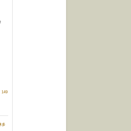
扮
149
哥林多