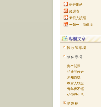
研經網站
經課表
新眼光讀經
一領一．新倍加
陳牧師專欄
信仰專欄：
鄉土關懷
姐妹開步走
原知原味
教會人物誌
青年青不輕
信仰與生活
講道稿