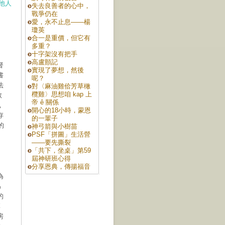
他人
失去良善者的心中，
戰爭仍在
愛，永不止息——楊
瓊英
合一是重價，但它有
多重？
十字架沒有把手
高盧顫記
督
實現了夢想，然後
書
呢？
法
對〈麻油雞佮芳草橄
欖雞〉思想咱 kap 上
教
帝 ê 關係
，
開心的18小時，蒙恩
存
的一輩子
的
神弓箭與小樹苗
PSF「拼圖」生活營
——要先撕裂
「共下，坐桌」第59
屆神研班心得
分享恩典，傳揚福音
為
為
的
專
房