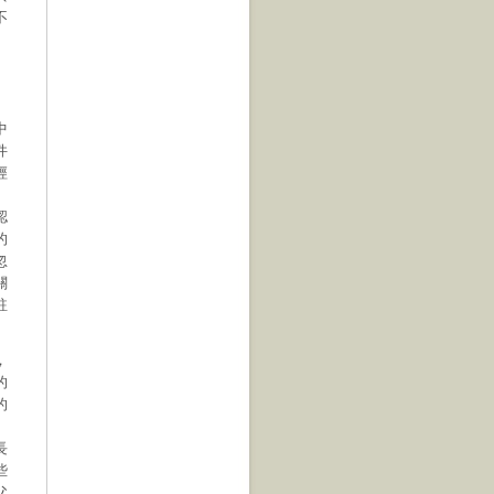
不
中
件
經
認
的
忽
關
註
，
的
的
的
長
些
父