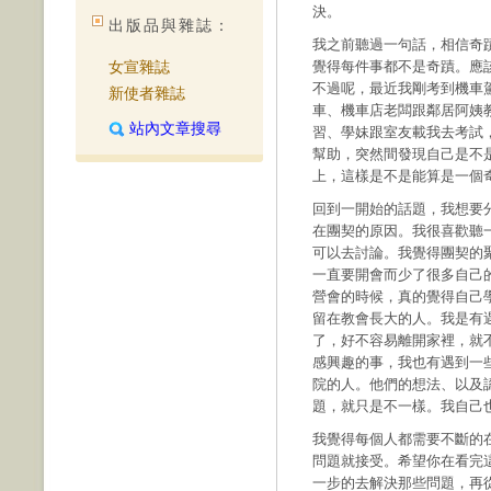
決。
出版品與雜誌：
我之前聽過一句話，相信奇
女宣雜誌
覺得每件事都不是奇蹟。應
不過呢，最近我剛考到機車
新使者雜誌
車、機車店老闆跟鄰居阿姨
站內文章搜尋
習、學妹跟室友載我去考試
幫助，突然間發現自己是不
上，這樣是不是能算是一個
回到一開始的話題，我想要
在團契的原因。我很喜歡聽
可以去討論。我覺得團契的
一直要開會而少了很多自己
營會的時候，真的覺得自己
留在教會長大的人。我是有
了，好不容易離開家裡，就
感興趣的事，我也有遇到一
院的人。他們的想法、以及
題，就只是不一樣。我自己
我覺得每個人都需要不斷的
問題就接受。希望你在看完
一步的去解決那些問題，再