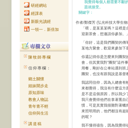
我覺得每個人都需要不斷
研經網站
題就接受。
關鍵字：
經課表
新眼光讀經
作者/鄭傑芳
(弘光科技大學生物
「喂，是某某某嗎？這裡是
一領一．新倍加
迎新茶會，想邀請你參加。
「你好，這是我們團契的傳
某地方聚會，歡迎來參加下
你還記得你是怎麼來到團契
陳牧師專欄
會，但其實我對“團契”這件
信仰專欄：
用餐，剛好在公車站遇到班
團契，也沒有跟我說是基督
鄉土關懷
我認同信仰，因為人總會有
姐妹開步走
來都覺得，我沒有什麼這方
原知原味
是不是這個原因，所以我少
教會人物誌
我只會覺得他們在拿著熏自
慣，可是其實我很難對著蠟
青年青不輕
來照明用的，他們都沒有超
信仰與生活
的呢？
講道稿
我不懂得禱告，因為我覺得