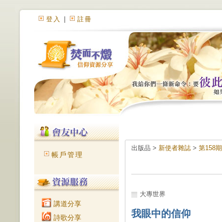
登入
|
註冊
出版品 >
新使者雜誌
>
第158期
帳戶管理
大專世界
講道分享
我眼中的信仰
詩歌分享