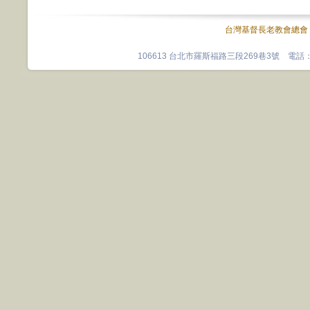
台灣基督長老教會總會
106613 台北市羅斯福路三段269巷3號 電話：0