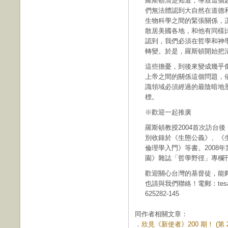
羅斯頓清楚知道，導致這個
們無法體認到大自然在道德
生物科學之間的緊張關係，
散居美國各地，和他有同樣比
認到，我們必須在哲學和神
轉變。於是，羅斯頓開始把
這些擔憂，到後來變成幾乎
上帝之間的關係這個問題，
識領域必須經過的最陰暗地
標。
※歡迎一起推廣
羅斯頓教授2004首次訪台
別收錄於《生態公義》、《
倫理學入門》等書。2008
園》雜誌「哲學野徑」專欄
歡迎關心台灣的基督徒，能
也請與我們聯絡！電郵：tesa.org.
625282-145
同作者相關文章：
．
欣見《新使者》200 期！ (第 2