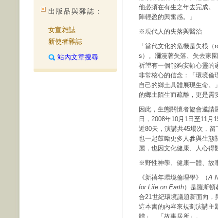
他必須在有生之年去完成。
出版品與雜誌：
陣輕盈的興奮感。」
女宣雜誌
※現代人的失落與醫治
新使者雜誌
「當代文化的危機是失根（rootl
s）。瀰漫著失落、失去家
站內文章搜尋
祈望有一個能夠安頓心靈的
非常核心的信念：「環境倫
自己的鄉土具體展現生命。
的鄉土陌生而疏離，更是需
因此，生態關懷者協會邀請羅斯
日，2008年10月1日至11
近80天，演講共45場次，
也一起鼓勵更多人參與生態
麗，也因文化健康、人心得
※野性神學、健康一體、故
《新禧年環境倫理學》（
A N
for Life on Earth
）是羅斯頓
合21世紀環境議題新面向
這本書的內容來規劃演講主
體」、「故事居所」。