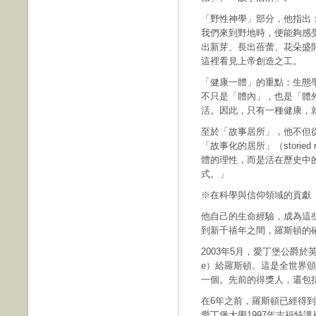
「野性神學」部分，他指出
我們來到野地時，便能夠感受到
出新芽、長出蓓蕾、花朵盛
這裡看見上帝創造之工。
「健康一體」的重點：生態
不只是「體內」，也是「體
活。因此，只有一種健康，
至於「故事居所」，他不但
「故事化的居所」（storied
體的理性，而是活在歷史中
式。」
※在科學與信仰領域的貢獻
他自己的生命經驗，成為這些
到新千禧年之間，羅斯頓的
2003年5月，愛丁堡公爵於英國
e）給羅斯頓。這是全世界
一個。先前的得獎人，還包
在6年之前，羅斯頓已經得
愛丁堡大學1997年吉福特講座（