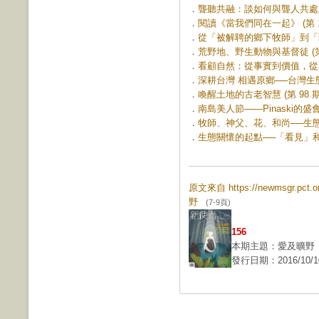
．
聾聽共融：談如何與聾人共處及合
．
閱讀《當我們同在一起》 (第 18
．
從「被解聘的鄉下牧師」到「環境
．
荒野地、野生動物與基督徒 (第 
．
看顧自然：從事實到價值，從尊敬
．
深耕台灣 相遇原鄉──台灣生態
．
喚醒土地的古老智慧 (第 98 期
．
南島美人節——Pinaski的盛會 
．
牧師、神父、花、和尚──生態與
．
生態關懷的起點──「看見」和「憐
原文來自 https://newmsgr.pct
野
(7-9頁)
156
本期主題：愛及曠野
發行日期：2016/10/1