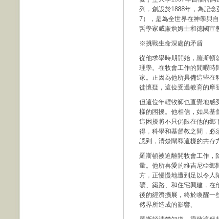
列，創設於1888年，為記念亞當吉福
7），是為全世界在神學與
哲學家威廉詹姆士和德國宣
※挑戰生命深處的矛盾
從他求學時期開始，羅斯頓
理學。在牧會工作的閒暇時
家。正因為他所具備這些在
徒懷疑，這位受過教育的摩
但這位年輕牧師也直覺地感
樣的困擾。他相信，如果基
這困擾將不只侷限在他的鄉
得，科學和基督教之間，必須
認到，清楚闡釋這樣的共存
羅斯頓被迫離開牧會工作，
量。他所喜愛的維吉尼亞鄉
方，正慢慢地遭到足以令人
礦、築路、和住宅興建，在
後的經濟擴展，終於喚醒一
然界所造成的影響。