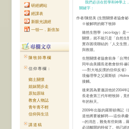
我們必須在哲學和神學上
研經網站
關鍵字：
經課表
作者/陳慈美
(生態關懷者協會祕
新眼光讀經
※被解聘的鄉下牧師
一領一．新倍加
雖然生態學（eco-logy）
關懷」就不能只是「自然生
實存困境聯結的「人文生態
與救贖。
陳牧師專欄
生態關懷者協會前身「台灣生
同年由美國長老教會狄特‧赫塞（D
信仰專欄：
──對大地反撲的信仰反省》
境倫理學之父羅斯頓（Holmes
鄉土關懷
接觸。
姐妹開步走
後來因為要邀請他於2004
原知原味
長老會第三代年輕牧師，竟然
教會人物誌
年的秋天。
青年青不輕
2009年出版的羅斯頓傳記
信仰與生活
道他將要被解聘──這份承
─的消息，難免有些刺痛，
講道稿
必須離開的時候了。他已經