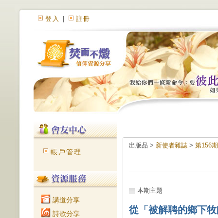
登入
|
註冊
出版品 >
新使者雜誌
>
第156
帳戶管理
本期主題
講道分享
從「被解聘的鄉下牧
詩歌分享