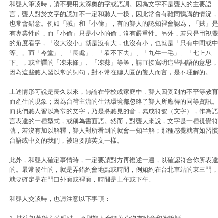
和聾人筆談時，請不要用太深奧的字或語詞。因為文字不是聾人的主要語
言，聾人對於文字的認知不一定和聽人一樣，因此常會有雞同鴨講的情況，
也常會錯意。例如「賊」和「小偷」，有的聾人的認知裡會認為，「賊」是
有專業性的，而「小偷」只是小小的偷，沒有嚴重性。另外，若只是用視覺
的角度看字，「沒大沒小」就是沒有大，也沒有小，也就是「只有中間或中
等」。而「令堂」、「長處」、「看不下去」、「九牛一毛」、「七上八
下」，或音譯的「凍未條」、「凍蒜」等等，請直接寫明這些詞語的意思，
因為這些聽人習以常的詞句，對不常在聽人圈的聾人而言，是不理解的。
上述情形可說是長久以來，無論在學校或家庭中，聾人因受到的不平等教育
而產生的現象；因為台灣主流的生活環境都忽略了聾人所應得的同等資訊。
而我們聽人習以為常的文字，乃是將聽見的音，寫成符號（文字），作為語
言表達的一種型式，或稱為書面語。然而，對聾人來說，文字是一種視覺符
號，若沒有加以解釋，聾人對所看到的就會一知半解；那種感覺就有如習慣
台語或中文的我們，被迫要讀英文一樣。
此外，和聾人確定事情時，一定要請對方再複述一遍，以確認符合你所表達
的。最常發生的，就是弄錯約會地點或時間，例如約在台北車站的東三門，
就要確定是在門口外面或裡面，時間是上午或下午。
和聾人交談時，也請注意以下事項：