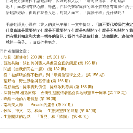
在為雙方溝通作手語翻譯時，因聽到有人說：「這句或這事，不用翻譯
吧！」而感到有點心酸。雖然，在我們聾家庭裡的聽小孩都會有選擇性的手
語翻譯經驗，但現在我會反思，對聾人而言，「資訊平權」是什麼呢？
手語翻譯員小聶在〈聾人的資訊平權〉一文中提到：「
請不要代替我們決定
什麼資訊是重要的？什麼是不重要的？什麼是相關的？什麼是不相關的？我
們有權利知道和大家一樣多的資訊；我們也是這個社會、這個國家、這個地
球的一份子。
」讓我們共勉之。
同作者相關文章：
．
欣見《新使者》200 期！ (第 201 期)
．
聾聽共融：談如何與聾人共處及合宜的態度 (第 196 期)
．
閱讀《當我們同在一起》 (第 182 期)
．
從「被解聘的鄉下牧師」到「環境倫理學之父」 (第 156 期)
．
荒野地、野生動物與基督徒 (第 156 期)
．
看顧自然：從事實到價值，從尊敬到尊祟 (第 156 期)
．
深耕台灣 相遇原鄉──台灣生態關懷者協會與地球憲章十周年 (第 118 期)
．
喚醒土地的古老智慧 (第 98 期)
．
南島美人節——Pinaski的盛會 (第 87 期)
．
牧師、神父、花、和尚──生態與靈性的隨想 (第 67 期)
．
生態關懷的起點──「看見」和「憐憫」 (第 40 期)