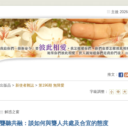
主後 202
推文：
出版品 >
新使者雜誌
>
第196期 無障愛
字級調整：
解惑之窗
聾聽共融：談如何與聾人共處及合宜的態度