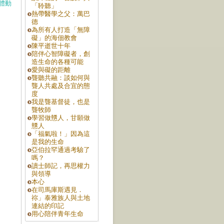
體動
「聆聽」
熱帶醫學之父：萬巴
德
為所有人打造「無障
礙」的海佃教會
陳平逝世十年
陪伴心智障礙者，創
造生命的各種可能
愛與礙的距離
聾聽共融：談如何與
聾人共處及合宜的態
度
我是聾基督徒，也是
聾牧師
學習做戇人，甘願做
戇人
「福氣啦！」因為這
是我的生命
亞伯拉罕通過考驗了
嗎？
讀士師記，再思權力
與領導
本心
在司馬庫斯遇見．
祢」泰雅族人與土地
連結的印記
用心陪伴青年生命