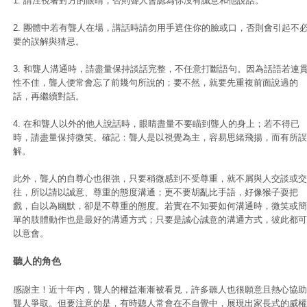
1. 請注視著對方的眼睛，否則聾人會認為你沒有誠意和他說話。
2. 團體中若有聾人在場，講話時請勿用手遮住你的臉或口，否則會引起不
要的誤解與猜忌。
3. 和聾人溝通時，請盡量保持談話完整，不任意打斷語句。因為話語若連
性不佳，聾人便常會忘了前幾句所說的；要不然，就要先重複前面說過的
話，再繼續對話。
4. 在和聾人以外的他人說話時，眼睛盡量不要瞄到聾人的身上；若不得已
時，請盡量保持微笑。確記：聾人是以視覺為主，容易思緒飛揚，而有所誤
解。
此外，聾人的自尊心也很強，只要稍微感到不受尊重，就不屑與人交談或交
往，所以請以誠意、尊重的態度溝通；更不要胡亂比手語，好像猴子耍把
戲，自以為幽默，卻是不尊重的態度。若實在不知要如何溝通時，微笑或簡
單的肢體動作也是最好的溝通方式；只要是誠心誠意的溝通方式，彼此都可
以意會。
聽人的角色
感謝主！近十年內，聾人的權益漸漸被看見，許多聽人也很願意且熱心協助
聾人爭取。但要注意的是，有時聽人常會在不自覺中，展現出家長式的威權