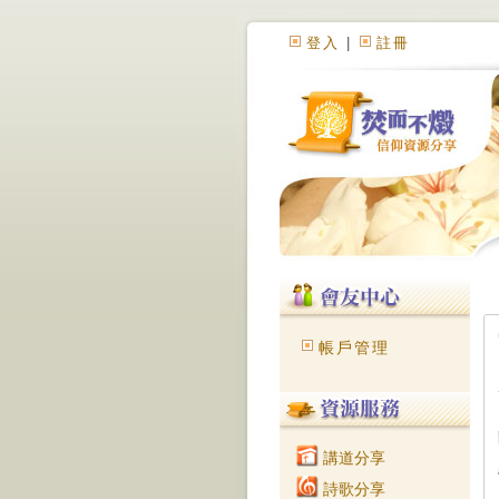
登入
|
註冊
帳戶管理
講道分享
詩歌分享