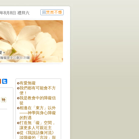
6年8月8日 禮拜六
有愛無礙
我們都有可能會不方
便！
我是教會中的障礙信
徒
相逢在「東方」以外
——神學與身心障礙
的對遇
打造無「礙」空間，
讓更多人可親近主
從《我說話像河流》
談障礙的「言說」與