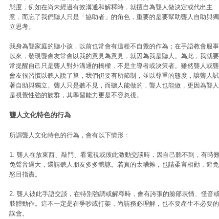
態度，例如在尚未經過有效溝通和解釋時，就擅自為聾人做決定或代出主
意，而忘了我們聽人只是「協助者」的角色，重要的是要幫助聾人自助與獨
立思考。
我身為聾家庭的聽小孩，以前也常會有這種不自覺的作為；在手語教會服事
以來，發現聾會友常會以我的意見為意見，就因為我是聽人。為此，我就要
常提醒自己只是聾人對外溝通的橋樑，不是主導者或決策者。雖然聾人或聾
會友很習慣以聽人說了算，我們仍要有所節制，並以尊重的態度，讓聾人試
著自助與獨立。聾人只是聽不見，而聽人能做的，聾人也能做，更因為聾人
是視覺性強的族群，其學習能力更是不容忽視。
聾人文化特色的行為
所謂聾人文化特色的行為，會有以下情形：
1. 聾人在放東西、敲門、看電視或彼此激動交談時，因自己聽不到，有時
免聲音過大，還請聽人朋友多多體諒。若真的太嘈雜，也請柔言相勸，避免
怒目指責。
2. 聾人彼此手語交談，在特別強調或解釋時，會有誇張的臉部表情、怪音
肢體動作。這不一定是在爭吵或打架，尚請務必理解，也不要產生不必要的
誤會。