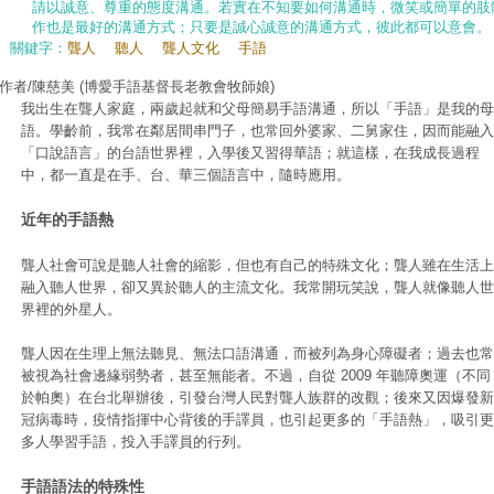
請以誠意、尊重的態度溝通。若實在不知要如何溝通時，微笑或簡單的肢
作也是最好的溝通方式；只要是誠心誠意的溝通方式，彼此都可以意會。
關鍵字：
聾人
聽人
聾人文化
手語
作者/陳慈美
(博愛手語基督長老教會牧師娘)
我出生在聾人家庭，兩歲起就和父母簡易手語溝通，所以「手語」是我的母
語。學齡前，我常在鄰居間串門子，也常回外婆家、二舅家住，因而能融入
「口說語言」的台語世界裡，入學後又習得華語；就這樣，在我成長過程
中，都一直是在手、台、華三個語言中，隨時應用。
近年的手語熱
聾人社會可說是聽人社會的縮影，但也有自己的特殊文化；聾人雖在生活上
融入聽人世界，卻又異於聽人的主流文化。我常開玩笑說，聾人就像聽人世
界裡的外星人。
聾人因在生理上無法聽見、無法口語溝通，而被列為身心障礙者；過去也常
被視為社會邊緣弱勢者，甚至無能者。不過，自從 2009 年聽障奧運（不同
於帕奧）在台北舉辦後，引發台灣人民對聾人族群的改觀；後來又因爆發新
冠病毒時，疫情指揮中心背後的手譯員，也引起更多的「手語熱」，吸引更
多人學習手語，投入手譯員的行列。
手語語法的特殊性