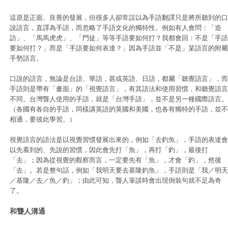
這原是正面、良善的發展，但很多人卻常誤以為手語翻譯只是將所聽到的口
說語言，直譯為手語，而忽略了手語文化的獨特性。例如有人會問：「造
訪」、「馬馬虎虎」、「門徒」等等手語要如何打？我都會回：不是「手語
要如何打？」而是「手語要如何表達？」因為手語並「不是」某語言的附屬
手勢語言。
口說的語言，無論是台語、華語，甚或英語、日語，都屬「聽覺語言」，而
手語則是帶有「畫面」的「視覺語言」，有其語法和使用習慣，和聽覺語言
不同。台灣聾人使用的手語，就是「台灣手語」，並不是另一種國際語言。
（各國有各自的手語，同樣講英語的英國和美國，也各有獨特的手語，並不
相通，要彼此學習。）
視覺語言的語法是以視覺習慣發展出來的，例如「去釣魚」，手語的表達會
以先看到的、先說的習慣，因此會先打「魚」，再打「釣」，最後打
「去」；因為從視覺的觀察而言，一定要先有「魚」，才會「釣」，然後
「去」。若是整句話，例如「我明天要去基隆釣魚」，手語則是「我／明天
／基隆／去／魚／釣」；由此可知，聾人筆談時會出現倒裝句就不足為奇
了。
和聾人溝通