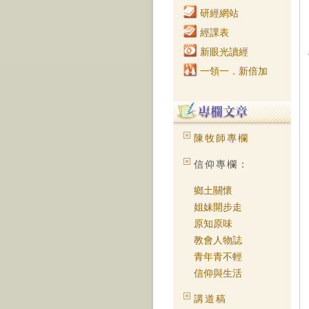
研經網站
經課表
新眼光讀經
一領一．新倍加
陳牧師專欄
信仰專欄：
鄉土關懷
姐妹開步走
原知原味
教會人物誌
青年青不輕
信仰與生活
講道稿