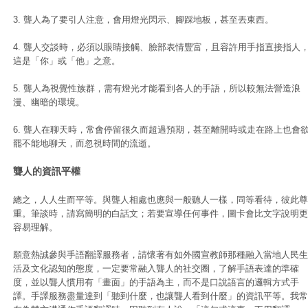
3. 聾人為了要引人注意，會用燈光閃示、腳踩地板，甚至丟東西。
4. 聾人交談時，必須以眼睛接觸、臉部表情豐富，且容許用手指直接指人
這是「你」或「他」之意。
5. 聾人為視覺性族群，需有燈光才能看到各人的手語，所以較無法營造浪
漫、幽暗的環境。
6. 聾人在聊天時，常會停留很久而超過預期，甚至離開時或走在路上也會
罷不能地聊天，而忽視時間的流逝。
聾人的資訊平權
總之，人人生而平等。與聾人相處也應與一般聽人一樣，同等看待，彼此尊
重。筆談時，請寫簡明的白話文；若要宣導任何事件，圖卡會比文字說明更
容易理解。
願意熱誠參與手語翻譯服務者，請懷著有如外國宣教師那種融入當地人民生
活及文化認知的態度，一定要常融入聾人的社交圈，了解手語表達的準確
度，並以聾人慣用有「畫面」的手語為主，而不是口說語言的邏輯方式手
譯。手譯服務盡量達到「聽到什麼，也讓聾人看到什麼」的資訊平等。我常