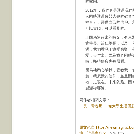
的家園。
2012年，我們更是透過我
人同時透過參與大專的教育
福音），裝備自己的信仰。
可以實踐，可以看見的。
正因為這後來的時光，有東
滴學長、益仁學長，以及一
遇，我們看見了遭受磨難，
愛，去付出。因為我們同時
時，那些傷痕也被照看。
因為祂悉心帶我，管教我，
貌，積累我的信仰，並且開
祂，走現在、未來的路。因
感謝祢耶穌。
同作者相關文章：
．
長，青春期──從大學生活回顧我的
原文來自 https://newmsgr.pct
演，誰是主角？
(45-47頁)