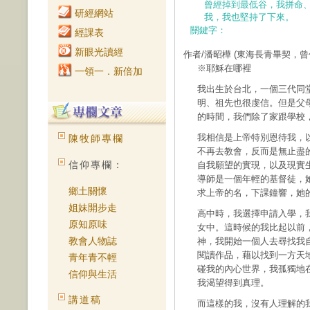
曾經掉到最低谷，我拼命
研經網站
我，我也堅持了下來。
關鍵字：
經課表
新眼光讀經
作者/潘昭樺
(東海長青畢契，
※耶穌在哪裡
一領一．新倍加
我出生於台北，一個三代同
明、祖先也很虔信。但是父
的時間，我們除了家跟學校
我相信是上帝特別恩待我，
陳牧師專欄
不再去教會，反而是無止盡
信仰專欄：
自我願望的實現，以及現實
導師是一個年輕的基督徒，
鄉土關懷
求上帝的名，下課鐘響，她
姐妹開步走
高中時，我選擇申請入學，
原知原味
女中。這時候的我比起以前
教會人物誌
神，我開始一個人去尋找我
閱讀作品，藉以找到一方天
青年青不輕
碰我的內心世界，我孤獨地
信仰與生活
我渴望得到真理。
講道稿
而這樣的我，沒有人理解的