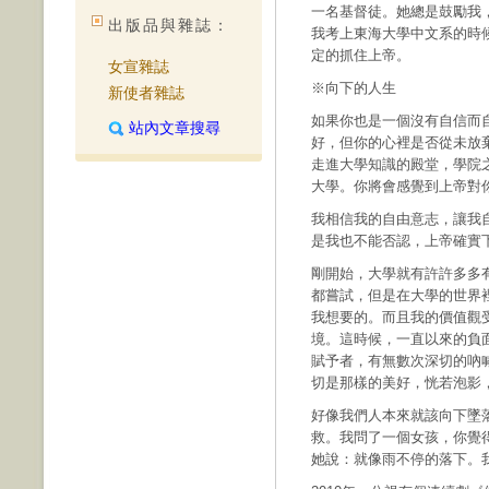
一名基督徒。她總是鼓勵我
出版品與雜誌：
我考上東海大學中文系的時
定的抓住上帝。
女宣雜誌
※向下的人生
新使者雜誌
如果你也是一個沒有自信而
站內文章搜尋
好，但你的心裡是否從未放
走進大學知識的殿堂，學院
大學。你將會感覺到上帝對
我相信我的自由意志，讓我
是我也不能否認，上帝確實
剛開始，大學就有許許多多
都嘗試，但是在大學的世界
我想要的。而且我的價值觀
境。這時候，一直以來的負
賦予者，有無數次深切的吶
切是那樣的美好，恍若泡影
好像我們人本來就該向下墜
救。我問了一個女孩，你覺
她說：就像雨不停的落下。