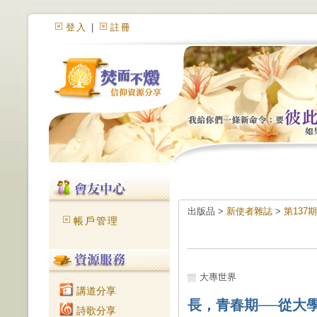
登入
|
註冊
出版品 >
新使者雜誌
>
第137
帳戶管理
大專世界
講道分享
長，青春期──從大
詩歌分享