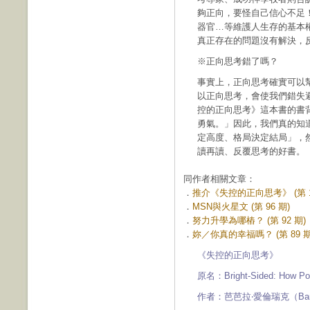
夠正向，要怪自己信心不足
器官…等維護人生存的基本
真正存在的問題沒有解決，
※正向思考錯了嗎？
事實上，正向思考確實可以
以正向思考，會使我們錯失
控的正向思考》這本書的書
勇氣。」因此，我們真的知
定高度、格局決定結局」，
讀再讀、反覆思考的好書。
同作者相關文章：
．
推介《失控的正向思考》 (第 13
．
MSN與火星文 (第 96 期)
．
努力升學為哪樁？ (第 92 期)
．
妳／你真的幸福嗎？ (第 89 期
《失控的正向思考》
原名：Bright-Sided: How Posi
作者：芭芭拉‧愛倫瑞克（Barbar