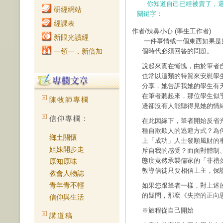
你知道自己已經被賣了，
研經網站
關鍵字：
經課表
作者/辣鼻小心
(學生工作者)
新眼光讀經
一件事情或一個東西如果是
一領一．新倍加
個時代必須回答的問題。
說起來實在慚愧，由於筆者
也常以這類的特質來安慰學
分享，她告訴我她的學生有
在筆者聽起來，那位學生似
陳牧師專欄
邊卻沒有人能聽得見她的情
信仰專欄：
在此因緣下，筆者開始反省
種自欺欺人的逃避方式？為
鄉土關懷
上「成功」人士發順風財的
姐妹開步走
斥自我的感受？而面對體制
態度竟然承襲儒家的「非禮
原知原味
教導信徒只要相信上主，保
教會人物誌
青年青不輕
如果您跟筆者一樣，對上述
的疑問，那麼《失控的正向
信仰與生活
※旅程從自己開始
講道稿