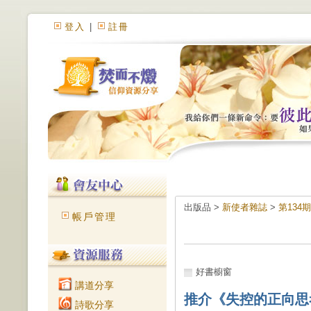
登入
|
註冊
出版品 >
新使者雜誌
>
第134
帳戶管理
好書櫥窗
講道分享
推介《失控的正向思
詩歌分享