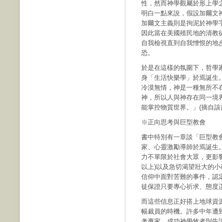
性，然而神學觀屬於形上學
明白一點來說，假設加爾文
加爾文主義則是拘泥於神學
因此當在美國殖民地的清教
自我檢視直到自我憎恨的地
恐。
於是在這樣的氛圍下，哲學
身「生活快樂學」於焉誕生
冷漠無情，神是一種無所不
神，所以人與神存在同一境
能掌控物質世界。」(摘自該書1
※正向思考與巨型教會
書中特別有一章談「巨型教
家、心靈激勵導師於焉誕生
力不單限於社會大眾，更影
以上)以及急切渴望壯大的
信仰中面對苦難的事件，認
徒保證只要專心祈求、態度
而這些信息正好搭上地球資
幅裁員的時機。許多中年遭
考專家、成功神學牧者則告