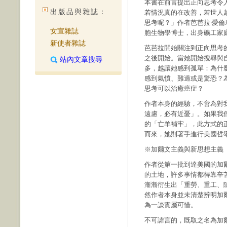
本書在前言提出正向思考令
出版品與雜誌：
若情況真的在改善，若世人
思考呢？」作者芭芭拉‧愛倫瑞克（
女宣雜誌
胞生物學博士，出身礦工家
新使者雜誌
芭芭拉開始關注到正向思考
之後開始。當她開始搜尋與
站內文章搜尋
多，越讓她感到孤單：為什
感到氣憤、難過或是驚恐？
思考可以治癒癌症？
作者本身的經驗，不啻為對
遠慮，必有近憂」。如果我
的「亡羊補牢」，此方式的
而來，她則著手進行美國哲
※加爾文主義與新思想主義
作者從第一批到達美國的加
的土地，許多事情都得靠辛
漸漸衍生出「重勞、重工、
然作者本身並未清楚辨明加
為一談實屬可惜。
不可諱言的，既取之名為加