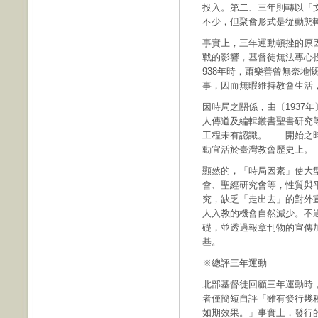
投入。第二、三年則轉以「
不少，但聚會形式是從動態
事實上，三年運動頓挫的原
戰的影響，基督徒無法專心
938年時，蕭樂善曾無奈地
事，因而無暇維持教會生活
因時局之關係，由〔1937
人傳道及編輯叢書聖書研究
工程未有認識。……開始之
動宜活於臺灣教會歷史上。
顯然的，「時局因素」使大
會、聖經研究會等，性質與
究，缺乏「走出去」的對外
人入教的機會自然減少。不
礎，並透過報章刊物的宣傳
基。
※總評三年運動
北部基督徒回顧三年運動時
者僅簡短自評「雖有發行幾
如期效果。」事實上，發行