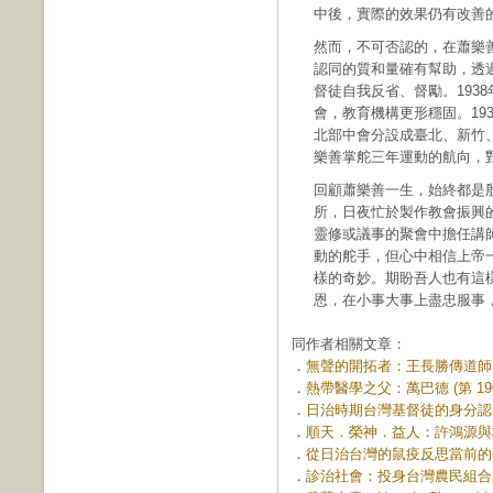
中後，實際的效果仍有改善
然而，不可否認的，在蕭樂
認同的質和量確有幫助，透
督徒自我反省、督勵。193
會，教育機構更形穩固。193
北部中會分設成臺北、新竹
樂善掌舵三年運動的航向，
回顧蕭樂善一生，始終都是
所，日夜忙於製作教會振興
靈修或議事的聚會中擔任講
動的舵手，但心中相信上帝
樣的奇妙。期盼吾人也有這
恩，在小事大事上盡忠服事
同作者相關文章：
．
無聲的開拓者：王長勝傳道師 (第
．
熱帶醫學之父：萬巴德 (第 196
．
日治時期台灣基督徒的身分認同 (
．
順天．榮神．益人：許鴻源與林碖
．
從日治台灣的鼠疫反思當前的COVI
．
診治社會：投身台灣農民組合的黃