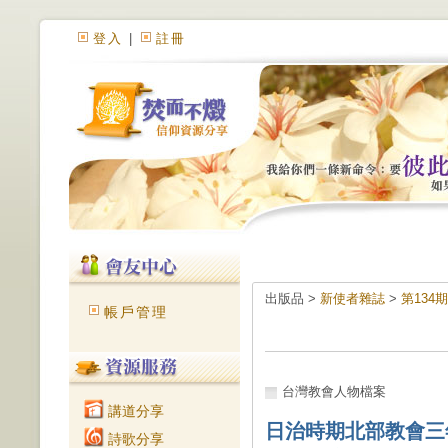
登入
|
註冊
出版品 >
新使者雜誌
>
第134
帳戶管理
台灣教會人物檔案
講道分享
日治時期北部教會三
詩歌分享