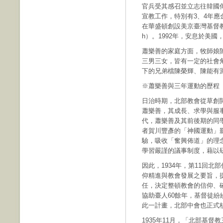
官兵受其感召並立志往韓國傳
宣教工作，特別有3、4年應
在華盛頓創設美京臺灣基督教會（U.S. 
h）。1992年，安息於美
蕭樂善的家庭方面，牧師娘
三男三女，皆有一定的社會
下的兄弟檔陳榮輝、陳能有
※蕭樂善與三年運動的歷程
日治時期，北部教會從草創
蕭樂善，其成長、求學與服事
代，蕭樂善及其前後期的同
者賀川豐彥的「神國運動」
驗，吸收「奮興佈道」的理
學習嚴謹的議事制度，藉以
因此，1934年，第11回
仰精進與教會發展之要旨，
任，決定整頓教會的信仰、
協助臺人60餘年，基督徒紛
此一計畫，北部中會也正式
1935年11月，「北部基