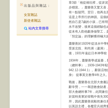
章3節「祂從禍坑裡，從淤
出版品與雜誌：
步穩當。」蕭樂善又驚又喜
有一點疑問。翌日，他再去
女宣雜誌
這是上帝所行的神蹟。這個
新使者雜誌
然自己是7歲的小孩，已有
永不改變，後來這個經驗也
站內文章搜尋
從未有人勸他獻身做聖工，
「預定論」的理解獲得極大
蕭樂善於1920年從淡水中
受派北投、和尚洲（蘆洲）
後，1931年遠赴日本神學
1934年，蕭樂善學成返臺
（總幹事），1939-194
942.12-1944.1）。
身） 從事英文教學4年之久
戰後，蕭樂善在北部大會書記任
辭辛勞，一一舉證教會財產，
部大會總幹事7年，此間兼
於當時美軍於韓戰中喪失30
拜，因此蕭樂善就毅然兼任
以英語主禮，各艦官兵就齊