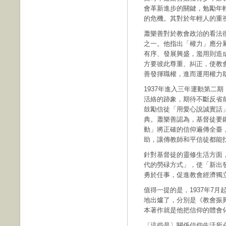
會革新進步的關鍵，勉勵年
的危機。其對於年輕人的重
蕭樂善對於教會政治的看法
之一。他指出「權力」應分
有序、發展興盛，濫用則造
方要彼此尊重、糾正，使教
善發揮職權，進而運用權力
1937年進入三年運動第二
活絡的跡象，期待不斷反省
鼓勵信徒「用愛心說誠實話
典。蕭樂善認為，基督徒要
動」將正確的信仰遍傳全臺
助，讓傳教師和平信徒都能
針對基督徒的靈修生活方面
代的勞碌方式」，使「新出
勇於任事，促進教會經濟獨
值得一提的是，1937年7
地出爐了，分別是《教會振
本著作就是他把信仰的體會
〔這些是〕關係信仰生活所