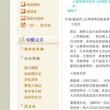
在蕭樂善牧師等人的推動
研經網站
助。
關鍵字：
經課表
新眼光讀經
作者/盧啟明
(台灣神學院教會
※前言
一領一．新倍加
最近，總會正如火如荼地推
「上帝國宣教」，來回應上
日治時期，基督徒就曾經推
是一位重要的領航者。蕭樂
陳牧師專欄
西方、日本和臺灣本土的信
的革新，大聲疾呼：教會要
信仰專欄：
將、音樂專家，且不論是文
樂善的服事歷程，值得我們
鄉土關懷
※家庭背景
姐妹開步走
原知原味
蕭樂善（1900-1992）
教會人物誌
因父親牧養新店教會的關係
得那段時光（1-13歲）真
青年青不輕
大自然的恩惠及啟示來幫助
信仰與生活
蕭樂善自述，7歲時有一回
講道稿
忽然有一塊大石頭出現在他