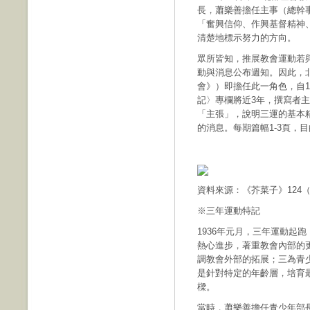
長，蕭樂善擔任主事（總幹
「奮興信仰、作興基督精神
清楚地標示努力的方向。
眾所皆知，推展教會運動若
動與消息公布週知。因此，
會》）即擔任此一角色，自19
記〉專欄將近3年，撰寫者
「主張」，說明三運的基本
的消息。每期篇幅1-3頁，
資料來源：《芥菜子》124（1
※三年運動特記
1936年元月，三年運動起
熱心進步，著重教會內部的
調教會外部的拓展；三為青
是針對特定的年齡層，培育
樑。
當時，蕭樂善擔任青少年部