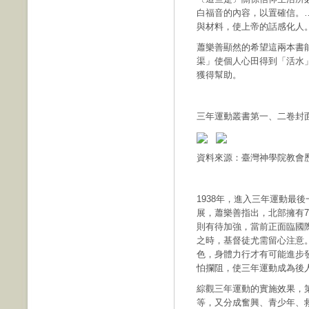
白福音的內容，以置確信。
與材料，使上帝的話感化人
蕭樂善顯然的希望這兩本書
渠」使個人心田得到「活水
獲得幫助。
三年運動叢書第一、二卷封
資料來源：臺灣神學院教會
1938年，進入三年運動最
展，蕭樂善指出，北部擁有
則有待加強，當前正面臨國
之時，基督徒尤需留心注意
色，身體力行才有可能進步
怕攔阻，使三年運動成為後
綜觀三年運動的實施效果，
等，又分成奮興、青少年、