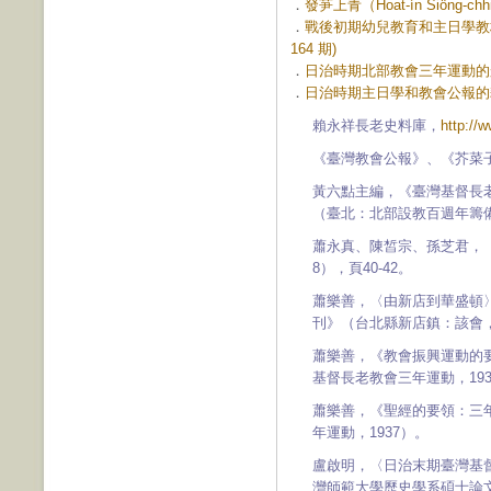
．
發芛上青（Hoat-ín Siöng-
．
戰後初期幼兒教育和主日學教材的推手
164 期)
．
日治時期北部教會三年運動的舵手
．
日治時期主日學和教會公報的耕耘
賴永祥長老史料庫，
http://
《臺灣教會公報》、《芥菜
黃六點主編，《臺灣基督長
（臺北：北部設教百週年籌備會
蕭永真、陳皙宗、孫芝君，《
8），頁40-42。
蕭樂善，〈由新店到華盛頓
刊》（台北縣新店鎮：該會，1
蕭樂善，《教會振興運動的
基督長老教會三年運動，193
蕭樂善，《聖經的要領：三
年運動，1937）。
盧啟明，〈日治末期臺灣基
灣師範大學歷史學系碩士論文，