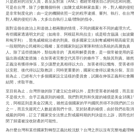
只是政府的治安人員，甚至反對派（ANC）都經常殘害自己的同志和同胞
可是在台灣，除了少數幾個特例（如陳文成和林家血案）外，對人權的侵犯
是非常制度化的：由一定的機關依照一定的程序逮捕、審判、執行。在台灣
對人權的侵犯行為，大多出自執行上級/體制的指令。
面對這個在政治上和道德上都兩難的情境，不同的國家有不同的處理方式。
有些國家透過明文約定（如南非、阿根廷和烏拉圭）或是暗含協議（如波蘭
和匈牙利），豁免威權統治者的刑責。很多國家立法剝奪威權時期高級官員
一段期間的公民權和公職權；某些國家則起訴軍隊和情治系統的高層負責
人。除了這些措施外，類似南非的「真相和解委員會」是一個常被使用的妥
協出路或配套措施：在加害者完整交代其罪行的條件下，免除其刑責。雖然
正義沒有獲得伸張，至少讓歷史真相得以大白、加害者得以懺悔、受害者得
以安慰、後代得以記取教訓；同時更重要的，國家社會得以避免分裂。至目
前為止，已經有六十多個國家設立這樣的委員會，試圖在伸張正義和社會團
結間，求取平衡。
至目前為止，台灣所做的除了建立紀念碑以外，是對受害者的補償，而且並
不是很大方、合乎正義原則的補償。我們對死刑和失蹤的補償是美金18萬1
元，阿根廷則是美金22萬元，雖然這個國家的平均國民所得不到我們的三
之一，而且失蹤死亡人數超過我們十倍。至於財產的補償，由於我們在取消
戒嚴的同時，訂立了國家安全法禁止對戒嚴時期的判決提出上訴，因而也封
閉了歸還被沒收財產的可能性。
為什麼台灣和某些國家對轉型正義比較沈默？台灣之所以沒有完整地處理轉