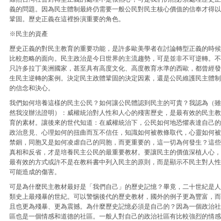
義的問題。因為民主體制最終仍需要一般公民對民主核心價值的信奉才得以
鞏固。歷史正義在這裡扮演重要的角色。
※民主的資產
歷史正義的對民主教育的重要功能，是許多歐美學者在討論轉型正義的時候
比較忽略的面向。民主政治是今日世界的主流趨勢，可是並非不可逆轉。不
只許多拉丁美洲國家，甚至具有高度文化、高度教育水準的西歐，都曾經發
生民主逆轉的案例。決定民主政體鞏固的決定因素，還是公民維護民主體制
的信念和決心。
我們如何培養這樣的民主公民？如何讓公民體認到民主的可貴？我認為（雖
然我沒辦法證明）：威權統治對人性和人心的殘害歷史，是最有效的民主教
育的素材。讓後來的世代知道：在威權統治下，公民如何地恐懼表達自己的
政治意見、心理如何的扭曲而互不信任，知識如何被教條取代，心靈如何被
禁錮，同胞又是如何凌虐自己的同胞，而更重要的，這一切為何發生？這些
真相和反省，才是培養民主公民的最重要教材。要讓民主的價值深植人心，
最有效的方式或許不是在教科書中列入民主的原則，而是顯示不民主對人性
可能造成的傷害。
可是為什麼民主教材最好是「我們自己」的歷史記憶？畢竟，二十世紀是人
類史上最殘暴的世紀。可以警惕後代的歷史教材，國外的例子更為豐富，而
且也更為殘暴、更為震撼。為什麼歷史記憶必須是自己的？因為一個政治社
區也是一個情感和道德的社區。一般人對自己的政治社區有比較強烈的情感