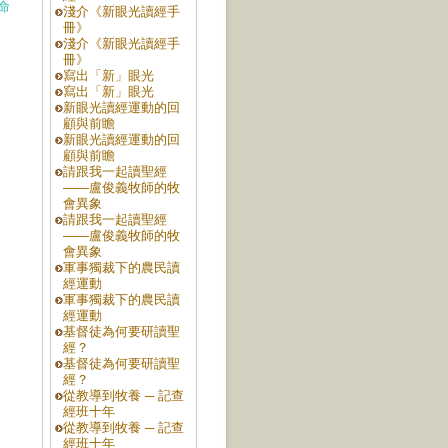
命
淺介《新眼光讀經手
冊》
淺介《新眼光讀經手
冊》
寫出「新」眼光
寫出「新」眼光
新眼光讀經運動的回
顧與前瞻
新眼光讀經運動的回
顧與前瞻
請跟我一起讀聖經
——盧俊義牧師的牧
會異象
請跟我一起讀聖經
——盧俊義牧師的牧
會異象
軍事獨裁下的農民讀
經運動
軍事獨裁下的農民讀
經運動
基督徒為何要研讀聖
經？
基督徒為何要研讀聖
經？
從教導到牧養 ─ 記查
經班十年
從教導到牧養 ─ 記查
經班十年