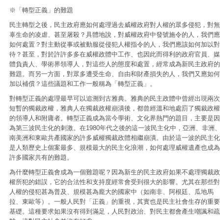
※「轉型正義」的難題
民主轉型之後，民主政府應如何處理過去威權政府對人權的眾多侵犯，對無
辜生命的凌虐、甚至屠殺？具體地說，對威權政府中發號施令的人，我們應
如何處置？對主動從事或被動服從侵犯人權指令的人，我們應該如何加以對
待？甚至，對於許許多多在威權政體中工作、也因此而得利的政府官員、媒
體負責人、學術界領導人，對這些人的態度和處置，經常成為新民主政府的
難題。而另一方面，對眾多遭受生命、自由和財產損失的人，我們又應如何
加以補償？這些議題和工作一般稱為「轉型正義」。
對轉型正義的處理最早可以追溯到古雅典。雅典的民主政體中曾經出現兩次
短暫的獨裁政權，雅典人在獨裁政權崩潰後，都曾經溫和地處罰了獨裁政權
的領導人和附庸者。轉型正義成為當今學術、文化界熱門的題目，主要是因
為第三波民主化的刺激。在1980年代之後的這一波民主化中，亞洲、非洲
南美洲和東歐共產國家的許多威權獨裁政體相繼崩潰。由於這一波的民主化
是人類歷史上個案最多、規模最大的民主化浪潮，如何處理威權遺產也成為
許多國家共有的難題。
為什麼轉型正義會成為一個難題呢？因為新生的民主政府如果不處理獨裁政
權所犯的錯誤，它的合法性和支持度經常會受到很大的影響。尤其在那些對
人權的侵犯甚為普及、規模甚為龐大的國家中（如南非、阿根廷、瓜地馬
拉、東歐等）。一般人民對「正義」的重視，其實也是民主社會生存的重要
基礎。這種要求如果沒有得到滿足，人民對政治、對民主都會產生嘲諷和疏