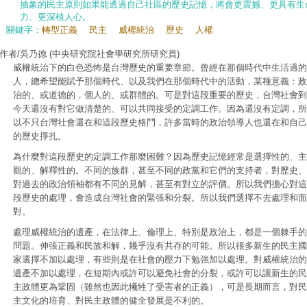
抽象的民主原則如果能透過自己社區的歷史記憶，將會更震撼、更具有生
力、更深植人心。
關鍵字：
轉型正義
民主
威權統治
歷史
人權
作者/吳乃德
(中央研究院社會學研究所研究員)
威權統治下的白色恐怖是台灣歷史的重要章節。曾經在那個時代中生活過的
人，總希望能賦予那個時代、以及我們在那個時代中的活動，某種意義：政
治的、或道德的，個人的、或群體的。可是對這段重要的歷史，台灣社會到
今天還沒有對它做清楚的、可以共同接受的定調工作。因為還沒有定調，所
以不只台灣社會還在和這段歷史格鬥，許多當時的政治領導人也還在和自己
的歷史掙扎。
為什麼對這段歷史的定調工作那麼困難？因為歷史記憶經常是選擇性的、主
觀的、解釋性的。不同的族群，甚至不同的政黨和它們的支持者，對歷史、
對過去的政治領袖都有不同的見解，甚至有對立的評價。所以我們擔心對這
段歷史的處理，會造成台灣社會的緊張和分裂。所以我們選擇不去處理和面
對。
處理威權統治的遺產，在法律上、倫理上、特別是政治上，都是一個棘手的
問題。伸張正義和民族和解，幾乎沒有共存的可能。所以很多新生的民主國
家選擇不加以處理，有些則是在社會的壓力下勉強加以處理。對威權統治的
遺產不加以處理，在短期內或許可以避免社會的分裂，或許可以讓新生的民
主政體更為鞏固（雖然也因此犧牲了受害者的正義），可是長期而言，對民
主文化的培育、對民主政體的健全發展是不利的。