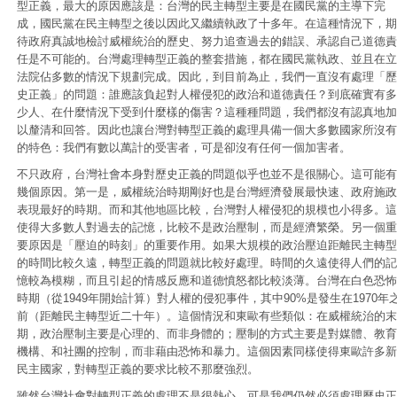
型正義，最大的原因應該是：台灣的民主轉型主要是在國民黨的主導下完
成，國民黨在民主轉型之後以因此又繼續執政了十多年。在這種情況下，期
待政府真誠地檢討威權統治的歷史、努力追查過去的錯誤、承認自己道德責
任是不可能的。台灣處理轉型正義的整套措施，都在國民黨執政、並且在立
法院佔多數的情況下規劃完成。因此，到目前為止，我們一直沒有處理「歷
史正義」的問題：誰應該負起對人權侵犯的政治和道德責任？到底確實有多
少人、在什麼情況下受到什麼樣的傷害？這種種問題，我們都沒有認真地加
以釐清和回答。因此也讓台灣對轉型正義的處理具備一個大多數國家所沒有
的特色：我們有數以萬計的受害者，可是卻沒有任何一個加害者。
不只政府，台灣社會本身對歷史正義的問題似乎也並不是很關心。這可能有
幾個原因。第一是，威權統治時期剛好也是台灣經濟發展最快速、政府施政
表現最好的時期。而和其他地區比較，台灣對人權侵犯的規模也小得多。這
使得大多數人對過去的記憶，比較不是政治壓制，而是經濟繁榮。另一個重
要原因是「壓迫的時刻」的重要作用。如果大規模的政治壓迫距離民主轉型
的時間比較久遠，轉型正義的問題就比較好處理。時間的久遠使得人們的記
憶較為模糊，而且引起的情感反應和道德憤怒都比較淡薄。台灣在白色恐怖
時期（從1949年開始計算）對人權的侵犯事件，其中90%是發生在1970年
前（距離民主轉型近二十年）。這個情況和東歐有些類似：在威權統治的末
期，政治壓制主要是心理的、而非身體的；壓制的方式主要是對媒體、教育
機構、和社團的控制，而非藉由恐怖和暴力。這個因素同樣使得東歐許多新
民主國家，對轉型正義的要求比較不那麼強烈。
雖然台灣社會對轉型正義的處理不是很熱心，可是我們仍然必須處理歷史正