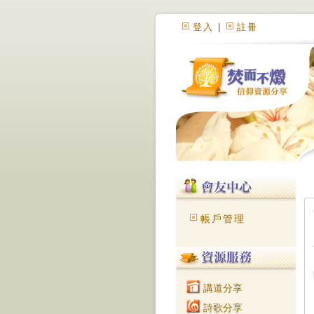
登入
|
註冊
帳戶管理
講道分享
詩歌分享