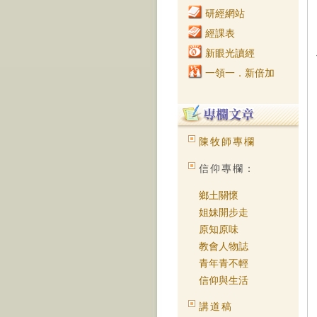
研經網站
經課表
新眼光讀經
一領一．新倍加
陳牧師專欄
信仰專欄：
鄉土關懷
姐妹開步走
原知原味
教會人物誌
青年青不輕
信仰與生活
講道稿