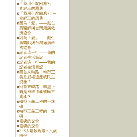
「我用什麼回應?」─
查經班的恩典
「我用什麼回應?」─
查經班的恩典
因為「愛」——戴仁
壽醫師與台灣癩病救
濟協會
因為「愛」——戴仁
壽醫師與台灣癩病救
濟協會
記者這一行——我的
記者生活筆記
記者這一行——我的
記者生活筆記
回首來時路：轉型正
義是威權遺產或民主
、
資產？
回首來時路：轉型正
義是威權遺產或民主
資產？
轉型正義工程的一塊
磚
轉型正義工程的一塊
磚
靈魂的交會
靈魂的交會
228大屠殺現場e 六歲
囝仔