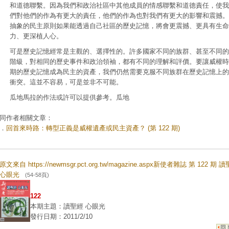
和道德聯繫。因為我們和政治社區中其他成員的情感聯繫和道德責任，使我
們對他們的作為有更大的責任，他們的作為也對我們有更大的影響和震撼。
抽象的民主原則如果能透過自己社區的歷史記憶，將會更震撼、更具有生命
力、更深植人心。
可是歷史記憶經常是主觀的、選擇性的。許多國家不同的族群、甚至不同的
階級，對相同的歷史事件和政治領袖，都有不同的理解和評價。要讓威權時
期的歷史記憶成為民主的資產，我們仍然需要克服不同族群在歷史記憶上的
衝突。這並不容易，可是並非不可能。
瓜地馬拉的作法或許可以提供參考。瓜地
同作者相關文章：
．
回首來時路：轉型正義是威權遺產或民主資產？ (第 122 期)
原文來自 https://newmsgr.pct.org.tw/magazine.aspx新使者雜誌 第 122 期 
心眼光
(54-58頁)
122
本期主題：讀聖經 心眼光
發行日期：2011/2/10