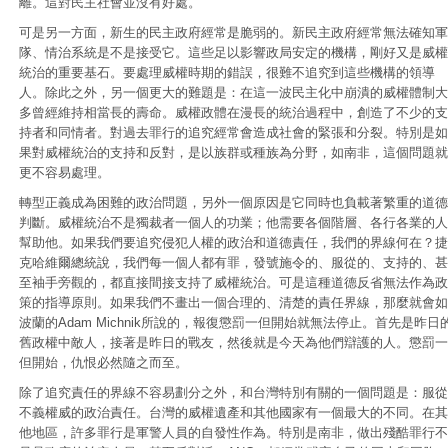
離。這對民主社會並沒有好處。
可是另一方面，新生的民主政府經常是脆弱的。新民主政府經常無法確知軍
隊、情治系統是不是接受它。這些足以影響政局安定的機構，剛好又是威權
統治的重要基石。要處理威權時期的錯誤，很難不追究到這些機構的領導
人。除此之外，另一個更大的難題是：在這一波民主化中崩潰的威權體制大
多曾經維持相當長的壽命。威權政體在漫長的統治過程中，創造了不少的支
持者和同情者。對過去罪行的追究經常會造成社會的緊張和分裂。特別是如
果對威權統治的支持和反對，是以族群或種族為分野，如南非，這個問題就
更不容易處理。
轉型正義成為困難的政治問題，另外一個原因是它同時也負載著繁重的道德
判斷。威權統治不是獨裁者一個人的功業；他需要各個階層、各行各業的人
幫助他。如果我們要追究侵犯人權的政治和道德責任，我們的界線何在？捷
克哈維爾總統說，我們每一個人都有罪，發號施令的、服從的、支持的、甚
至袖手旁觀的，都直接間接支持了威權統治。可是這種道德反省無法作為政
策的指導原則。如果我們不畫出一個合理的、清楚的責任界線，那麼就會如
波蘭的Adam Michnik所說的，報復懲罰一但開始就無法停止。首先是昨日
舊政權中敵人，接著是昨日的戰友，然後就是今天為他們辯護的人。懲罰一
但開始，仇恨必然隨之而至。
除了追究責任的界線不容易劃分之外，和台灣特別有關的一個問題是：服從
不義權威的政治責任。台灣的威權遺產和其他國家有一個最大的不同。在其
他地區，許多罪行是軍警人員的自發性作為。特別是南非，做出殘酷罪行不