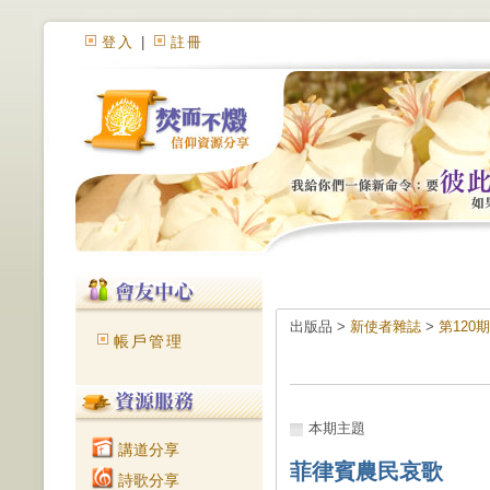
登入
|
註冊
出版品 >
新使者雜誌
>
第120
帳戶管理
本期主題
講道分享
菲律賓農民哀歌
詩歌分享