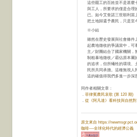
這些罷工的百姓並不是甚麼
與工人，所要求的僅是合理
已。如今艾奎諾三世順利當上
把土地歸還予農民，只是至
※小結
雖然在歷史發展與社會條件
起農地徵收的爭議當中，可
主／財團結合了國家機關，
制粗暴地徵收／霸佔原本屬
的追求，但所犧牲的環境、
民所共同承擔。這種無視人
這的確值得我們多進一步深
同作者相關文章：
．
菲律賓農民哀歌 (第 120 期)
．
從《阿凡達》看科技與自然對立的
原文來自 https://newmsgr.pct
咖啡----全球化時代的經濟公義
(