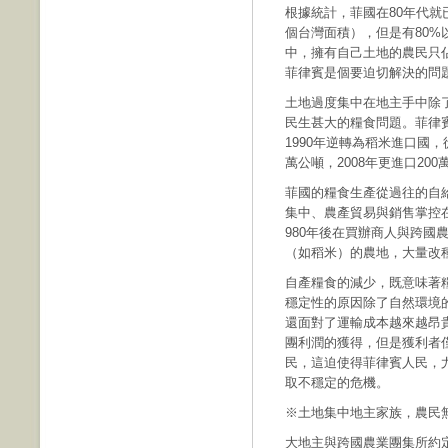
根據統計，菲國在80年代就已
個台灣面積），但是有80%
中，擁有自己土地的農民只
菲律賓是個要迫切解決的問
土地過度集中在地主手中除
民生甚大的糧食問題。菲律賓
1990年逆轉為稻米進口國，從
萬公噸，2008年更進口20
菲國的糧食生產從過往的自
集中、農產貿易與銷售掌控
980年後在買辦商人與跨國
（如稻米）的農地，大量改
自產糧食的減少，既意味著
穩定性的原因除了自然環境
還面對了運輸成本越來越昂
團利潤的獲得，但是獲利者
民，這迫使得菲律賓人民，
取不穩定的危機。
※土地集中地主家族，農民
大地主與跨國農業團集所約