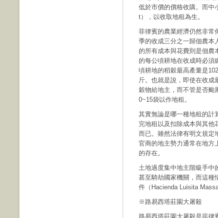
低於市價的價格收購。而中小
t），以收取地租為生。
菲律賓的農業經濟仍然非常
季的收成三分之一歸佃農本
的所有成本與花費則是佃農
的每公頃耕地在收成時必須繳
頃耕地的稻穀最高產量是102
斤。也就是說，即使在收成最
穀物給地主，而不管是否颱
0~15袋以作地租。
其實無論是哪一種地租的計
完地租以及扣除成本與其他
而已。雖然法律有明文規定
官商的地主勢力通常在地方
的存在。
土地過度集中地主階級手中
甚至騎劫國家機關，而這種
件（Hacienda Luisita Mas
※路易西塔莊園大屠殺
路易西塔莊園大屠殺是菲律