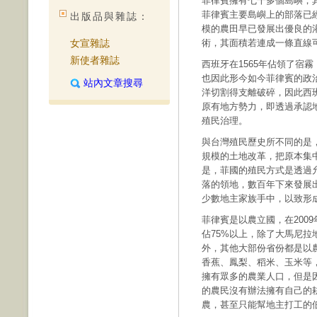
菲律賓擁有七千多個島嶼，
菲律賓主要島嶼上的部落已
出版品與雜誌：
模的農田早已發展出優良的
女宣雜誌
術，其面積若連成一條直線
新使者雜誌
西班牙在1565年佔領了宿
也因此形今如今菲律賓的政
站內文章搜尋
洋切割得支離破碎，因此西
原有地方勢力，即透過承認
殖民治理。
與台灣殖民歷史所不同的是
規模的土地改革，把原本集
是，菲國的殖民方式是透過
落的領地，數百年下來發展
少數地主家族手中，以致形成菲
菲律賓是以農立國，在200
佔75%以上，除了大馬尼拉地區以
外，其他大部份省份都是以
香蕉、鳳梨、稻米、玉米等
擁有眾多的農業人口，但是
的農民沒有辦法擁有自己的
農，甚至只能幫地主打工的