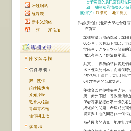
台菲兩國的農民面對類似
研經網站
願， 強制粗暴地徵收／佔
關鍵字：
菲律賓
地主制度
經課表
新眼光讀經
作者/房怡諒
(世新大學社會發展
※前言
一領一．新倍加
菲律賓是台灣的鄰國，菲國最北部
00公里，大概就有如台北
常陌生，許多人對菲律賓的
而沒有深入了解這個鄰國。
陳牧師專欄
其實，二戰後的菲律賓是個
信仰專欄：
水平僅次於日本，而這個時候
4年代完工運行，這比1987
鄉土關懷
6年才營運的台北捷運。
姐妹開步走
菲律賓曾經極積要朝先進、
原知原味
腐、舞弊不斷，導致經濟急
教會人物誌
學者專家都提出不一樣的看
與經濟的問題，希望能從我
青年青不輕
農業與土地的問題作一個借
信仰與生活
※殖民者的遺毒—地主制度
講道稿