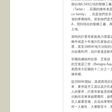
個佔地6,543公頃的製糖
（Tarlac），莊園的擁有者
co family） ，但是
省的華裔移民。當初他們是先於
A」買到現在的製糖工廠，
土地。
當時的許寰哥家族無力償還
條件就是十年後許氏家族必
票，甚至1985年地方法院的法
分給農民們，但許家還是動
菲國前總統柯拉蓉．艾奎諾（Co
的艾奎諾三世（Benigno 
易西塔大莊園的十二分之一
擁有權。
從2000年開始，路易西塔
來，要求提升工資以及許氏
人的要求，許寰哥家族竟然
出動坦克車來鎮壓農民，鎮
百人嚴重受傷，在這由軍警
何一人被告，大屠殺至今，