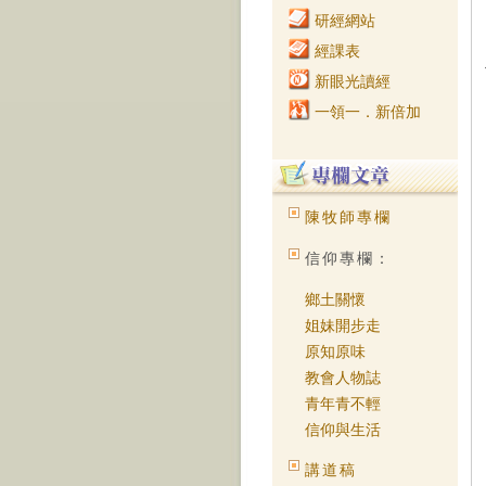
研經網站
經課表
新眼光讀經
一領一．新倍加
陳牧師專欄
信仰專欄：
鄉土關懷
姐妹開步走
原知原味
教會人物誌
青年青不輕
信仰與生活
講道稿