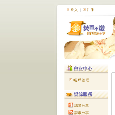
登入
|
註冊
帳戶管理
講道分享
詩歌分享