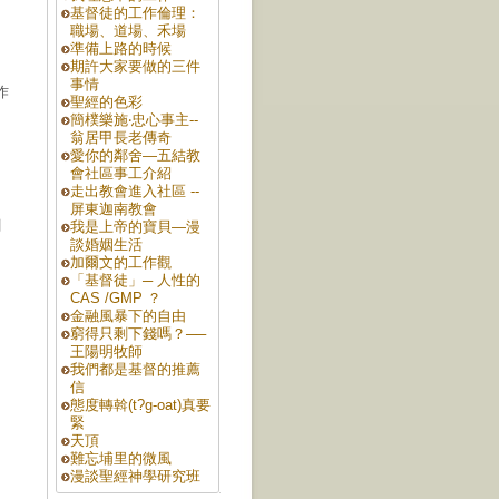
基督徒的工作倫理：
職場、道場、禾場
準備上路的時候
期許大家要做的三件
事情
作
聖經的色彩
簡樸樂施‧忠心事主--
翁居甲長老傳奇
愛你的鄰舍—五結教
會社區事工介紹
走出教會進入社區 --
屏東迦南教會
創
我是上帝的寶貝—漫
談婚姻生活
加爾文的工作觀
「基督徒」─ 人性的
CAS /GMP ？
金融風暴下的自由
窮得只剩下錢嗎？──
王陽明牧師
我們都是基督的推薦
信
態度轉斡(t?g-oat)真要
緊
天頂
難忘埔里的微風
漫談聖經神學研究班