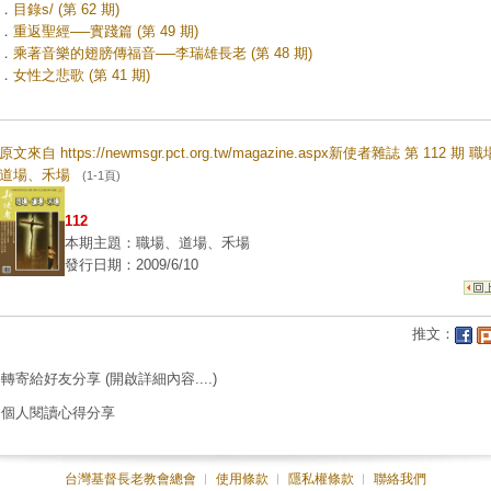
．
目錄s/ (第 62 期)
．
重返聖經──實踐篇 (第 49 期)
．
乘著音樂的翅膀傳福音──李瑞雄長老 (第 48 期)
．
女性之悲歌 (第 41 期)
原文來自 https://newmsgr.pct.org.tw/magazine.aspx新使者雜誌 第 112 期 
道場、禾場
(1-1頁)
112
本期主題：職場、道場、禾場
發行日期：2009/6/10
推文：
轉寄給好友分享
(開啟詳細內容....)
個人閱讀心得分享
台灣基督長老教會總會
︱
使用條款
︱
隱私權條款
︱
聯絡我們