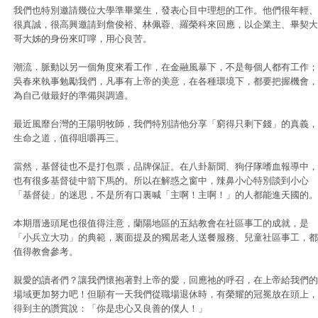
我們也特別邀請幾位大學準畢業生，發表心目中理想的工作。他們很年輕、
很真誠，很高興邀請到詹俊裕、林佩蓉、羅榮科來回應，以企業主、畢契大
哥大姊的身份來叮嚀，用心良苦。
潮流．脈動以另一個角度來看工作，在金融風暴下，不是每個人都有工作；
吳春來執事勉勵我們，凡事有上帝的美意，在各種環境下，都要把握機會，
為自己做最好的準備與調適。
最近風靡台灣的王陽明牧師，我們特別請他分享「窮得只剩下錢」的真義，
生命之道，值得咀嚼再三。
當然，基督徒也不是打包票，品牌保証。在八卦新聞、狗仔隊嗜血報導中，
也有很多基督徒中箭下馬的。所以在解惑之窗中，辣鼻小心特別談到小心
「基督徒」的迷思，不是所有口裏喊「主啊！主啊！」的人都能進天國的。
本期厝邊頭尾也很值得注意，蘭陽地區的五結教會在社區事工的成就，是
「小兵立大功」的典範，裏面提及的獨居老人送餐服務、兒童社區事工，都
值得教會參考。
親愛的讀者們？讓我們懷抱著對上帝的愛，回應祂的呼召，在上帝給我們的
場域更加努力吧！但願有一天我們從職場退休時，有榮耀的冠冕放在頭上，
得到主的讚賞說：「你是忠心又良善的僕人！」