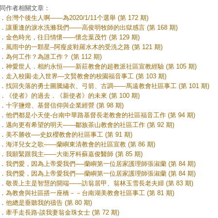
同作者相關文章：
．
台灣个後生人啊——為2020/1/11个選舉 (第 172 期)
．
讓重逢的淚水洗滌我們——高俊明牧師的出獄感言 (第 168 期)
．
金色時光，往日情懷——懷念葉茂竹 (第 129 期)
．
風雨中的一顆星--阿瘦皮鞋羅水木的受洗之路 (第 121 期)
．
為何工作？為誰工作？ (第 112 期)
．
神愛世人．相約永恒——新莊教會的超教派社區宣教經驗 (第 105 期)
．
走入校園‧走入世界—文賢教會的校園福音事工 (第 103 期)
．
找回失落的勇士圖騰繡衣、弓箭、古調——馬遠教會社區事工 (第 101 期)
．
《使者》的過去．《新使者》的未來 (第 100 期)
．
十字鹽燈、基督信仰與企業經營 (第 98 期)
．
他們都是小天使-台南中華路基督長老教會的社區福音工作 (第 94 期)
．
邁向更有希望的明天——鄒族茶山教會的社區工作 (第 92 期)
．
美不勝收──史奴櫻教會的社區事工 (第 91 期)
．
海洋兒女之歌——蘭嶼東清教會的社區宣教 (第 86 期)
．
我願緊跟我主——大衛牙科蘇嘉俊醫師 (第 85 期)
．
我們愛，因為上帝愛我們──蘭嶼第一位居家護理師張淑蘭 (第 84 期)
．
我們愛，因為上帝愛我們──蘭嶼第一位居家護理師張淑蘭 (第 84 期)
．
敬畏上主是智慧的開端——訪翁居甲、翁林玉雪長老夫婦 (第 83 期)
．
為教會與社區搭一座橋－－台南湖美教會社區事工 (第 81 期)
．
他總是垂聽我的禱告 (第 80 期)
．
牽手走長路-談我妻翁金珠女士 (第 72 期)