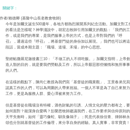
關鍵字：
作者/賴德卿
(基隆中山長老教會牧師)
今年是加爾文誕生500週年，各地方都熱烈展開系列紀念活動。加爾文對工
的看法是怎樣呢？神學淺說中，胡宏志牧師引用加爾文的觀點：「我們的工
作，或是我們的專業，是我們服事上帝的方式，也是上帝對我們的『呼
召』，通過這些『呼召』，將基督門徒的身份加以展現。」我們也可以將這
段話，當成本期主題：「職場、道場、禾場」的中心思想。
聖經帖撒羅尼迦後書三10：「不做工的人不得吃飯。」加爾文指明，上帝
造人類的目的，就是要我們勞動及工作，所以上帝厭惡那些懶惰和無所事事
的人們。
在這樣的觀點下，陳尚仁教授為我們寫「基督徒的職業觀」、王景春弟兄寫
認真工作的人們，可以為周圍的人帶來祝福。一個人不單是為了自己來努力
工作，更是為服務人群、愛心澤被來努力工作。
但是基督徒在職場沒有特權，酒色財氣的引誘、人情文化的壓力都有之，要
如何面對？能潔身自愛嗎？彭榮恩牧師建議我們，在工作要求與信仰原則的
天平失衡時，如何「靈巧像蛇、馴良像鴿子」；民意代表徐佳青、律師林永
頌也分別就基督徒的工作倫理，來分享自身的經驗。真人實事，非常寶貴！