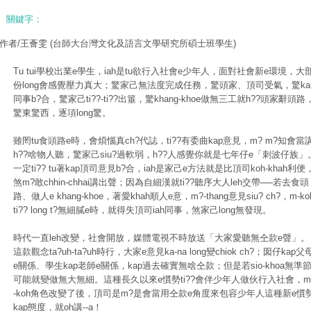
關鍵字：
作者/王薈雯
(台師大台灣文化及語言文學研究所碩士班學生)
Tu tui學校出業e學生，iah是tu欲行入社會e少年人，面對社會新e環境，大
份long會感覺壓力真大；驚家己無法度完成任務，驚頭家、頂司受氣，驚ka
同事b?合，驚家己ti??-ti??出箠，驚khang-khoe做無三工就h??頭家辭頭路
驚東驚西，逐項long驚。
雖罔tu食頭路e時，會煩惱真ch?代誌，ti??有委曲kap意見，m? m?知會當
h??啥物人聽，驚家己siu?過軟弱，h??人感覺你就是七年仔e「刺波仔族」
一定ti?? tu著kap頂司意見b?合，iah是家己e方法就是比頂司koh-khah利便
煞m?敢chhin-chhai講出聲；因為自細漢就ti??聽序大人leh交帶──若去食頭
路、做人e khang-khoe，著愛khah順人e意，m?-thang意見siu? ch?，m-ko
ti?? long t?無細膩e時，就得失頂司iah同事，煞家己long無發現。
時代一直leh改變，社會開放，媒體電視不時放送「大家愛聽無仝款e聲」。
這款觀念ta?uh-ta?uh時行，大家e意見ka-na long變chiok ch?；囡仔kap父
e關係、學生kap老師e關係，kap過去確實無啥仝款；但是若sio-khoa無準
可能就變做無大無細。這種長久以來e慣勢ti??會伴少年人做伙行入社會，m
-koh角色改變了後，頂司是m?是會當用仝款e角度來包容少年人這種新e慣
kap態度，就oh講--a！