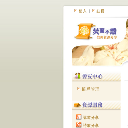
登入
|
註冊
帳戶管理
講道分享
詩歌分享