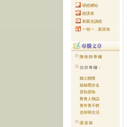
研經網站
經課表
新眼光讀經
一領一．新倍加
陳牧師專欄
信仰專欄：
鄉土關懷
姐妹開步走
原知原味
教會人物誌
青年青不輕
信仰與生活
講道稿