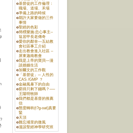
基督徒的工作倫理：
職場、道場、禾場
準備上路的時候
期許大家要做的三件
事情
聖經的色彩
部
簡樸樂施‧忠心事主--
p
翁居甲長老傳奇
愛你的鄰舍—五結教
，
會社區事工介紹
走出教會進入社區 --
屏東迦南教會
講
我是上帝的寶貝—漫
談婚姻生活
。
加爾文的工作觀
，
「基督徒」─ 人性的
CAS /GMP ？
h
金融風暴下的自由
窮得只剩下錢嗎？──
王陽明牧師
我們都是基督的推薦
信
母
態度轉斡(t?g-oat)真要
緊
節
天頂
?
難忘埔里的微風
勢
漫談聖經神學研究班