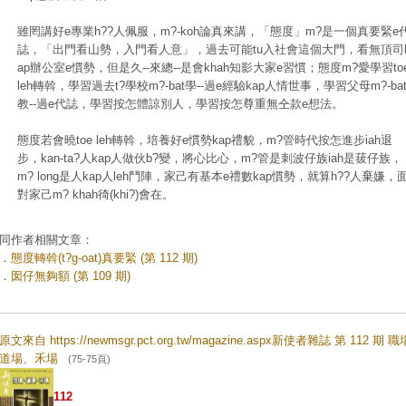
雖罔講好e專業h??人佩服，m?-koh論真來講，「態度」m?是一個真要緊e
誌，「出門看山勢，入門看人意」，過去可能tu入社會這個大門，看無頂司
ap辦公室e慣勢，但是久--來總--是會khah知影大家e習慣；態度m?愛學習to
leh轉斡，學習過去t?學校m?-bat學--過e經驗kap人情世事，學習父母m?-ba
教--過e代誌，學習按怎體諒別人，學習按怎尊重無仝款e想法。
態度若會曉toe leh轉斡，培養好e慣勢kap禮貌，m?管時代按怎進步iah退
步，kan-ta?人kap人做伙b?變，將心比心，m?管是刺波仔族iah是菝仔族，
m? long是人kap人leh鬥陣，家己有基本e禮數kap慣勢，就算h??人棄嫌，
對家己m? khah徛(khi?)會在。
同作者相關文章：
．
態度轉斡(t?g-oat)真要緊 (第 112 期)
．
囡仔無夠額 (第 109 期)
原文來自 https://newmsgr.pct.org.tw/magazine.aspx新使者雜誌 第 112 期 
道場、禾場
(75-75頁)
112