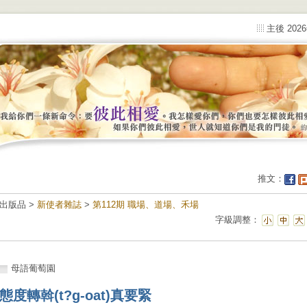
主後 202
推文：
出版品 >
新使者雜誌
>
第112期 職場、道場、禾場
字級調整：
母語葡萄園
態度轉斡(t?g-oat)真要緊