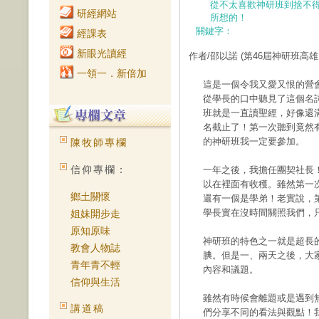
從不太喜歡神研班到捨不
研經網站
所想的！
關鍵字：
經課表
新眼光讀經
作者/邵以諾
(第46屆神研班高
一領一．新倍加
這是一個令我又愛又恨的營
從學長的口中聽見了這個名
班就是一直讀聖經，好像還
名截止了！第一次聽到竟然
的神研班我一定要參加。
陳牧師專欄
信仰專欄：
一年之後，我擔任團契社長
以在裡面有收穫。雖然第一
鄉土關懷
還有一個是學弟！老實說，
學長實在沒時間關照我們，
姐妹開步走
原知原味
神研班的特色之一就是超長
教會人物誌
腆。但是一、兩天之後，大
青年青不輕
內容和議題。
信仰與生活
雖然有時候會離題或是遇到
講道稿
們分享不同的看法與觀點！