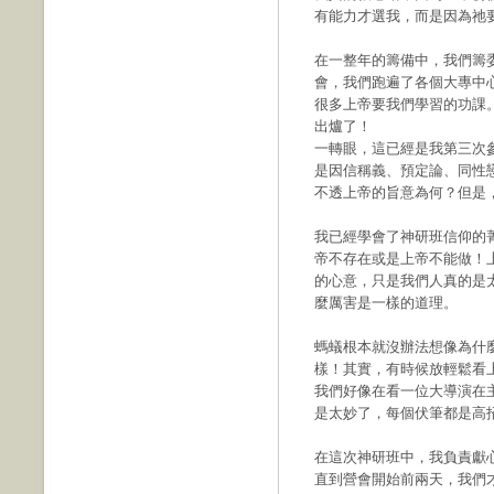
有能力才選我，而是因為祂
在一整年的籌備中，我們籌
會，我們跑遍了各個大專中
很多上帝要我們學習的功課
出爐了！
一轉眼，這已經是我第三次
是因信稱義、預定論、同性
不透上帝的旨意為何？但是
我已經學會了神研班信仰的
帝不存在或是上帝不能做！
的心意，只是我們人真的是
麼厲害是一樣的道理。
螞蟻根本就沒辦法想像為什
樣！其實，有時候放輕鬆看
我們好像在看一位大導演在
是太妙了，每個伏筆都是高
在這次神研班中，我負責獻
直到營會開始前兩天，我們