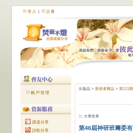
登入
|
註冊
出版品 >
新使者雜誌
>
第111
帳戶管理
大專世界
講道分享
第46屆神研班籌委
詩歌分享