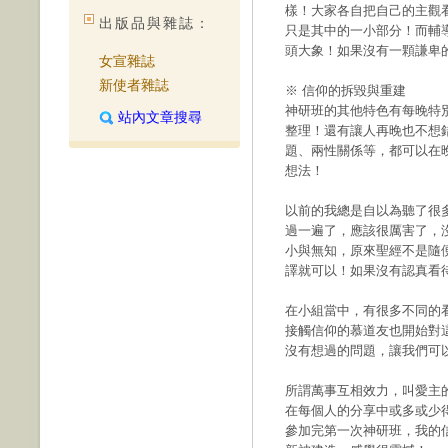
樣！大家各自把自己的主觀
出版品與雜誌：
只是其中的一小部分！而輔
頭大象！如果沒有一顆謙卑
女宣雜誌
新使者雜誌
※ 信仰的拆毀與重建
神研班的其他特色有每晚特
站內文章搜尋
整理！還有讓人再晚也不想錯
題、兩性關係等，都可以在
想法！
以前的我總是自以為聽了很
過一遍了，應該很厲害了，
小與無知，原來聖經不是隨
譯就可以！如果沒有認真看
在小組當中，有很多不同的
接觸信仰的慕道友也開始對
沒有想過的問題，讓我們可
所謂萬事互相效力，叫愛主
在每個人的分享中或多或少
參加完第一次神研班，我的