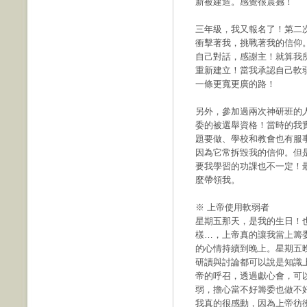
新被建造。感覺很震撼！
三年級，我又報名了！第二
衝擊著我，挑戰著我的信仰。
自己對話，感謝主！就算我
重新建立！當我承認自己軟
一條更寬更廣的路！
另外，參加過兩次神研班的
委的被選舉資格！當時的我
題要做、學校和教會也有服
因為它常拆毀我的信仰。但
要我學習的功課也不一定！
麼帶領我。
※ 上帝使用軟弱者
星期五那天，是我的生日！
樣…，上帝真的讓我當上籌
的心情持續到晚上。星期五
研讀與討論都可以說是知識
帝的呼召，透過獻心會，可
弱，擔心當不好籌委也做不
我真的很感動，因為上帝彷