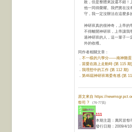
敗，但是整體來說還不錯！
他一同得榮耀。我們實在沒
守，我一定沒辦法在這麼多
神研班真的很神奇，上帝的
不得離開神研班，上帝讓我
過神研班的人，這一輩子一
外的收穫。
同作者相關文章：
．
不一樣的六學分——南神雞蛋花與
．
當愛在路上走動時 (第 115 期
．
我理想中的工作 (第 112 期)
．
第46屆神研班籌委有感 (第 111
原文來自 https://newmsgr.pct
祭司 ?
(76-77頁)
111
本期主題：萬民皆祭司
發行日期：2009/4/10