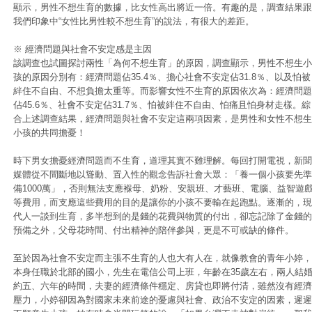
顯示，男性不想生育的數據，比女性高出將近一倍。有趣的是，調查結果跟
我們印象中“女性比男性較不想生育”的說法，有很大的差距。
※ 經濟問題與社會不安定感是主因
該調查也試圖探討兩性「為何不想生育」的原因，調查顯示，男性不想生小
孩的原因分別有：經濟問題佔35.4％、擔心社會不安定佔31.8％、以及怕被
絆住不自由、不想負擔太重等。而影響女性不生育的原因依次為：經濟問題
佔45.6％、社會不安定佔31.7％、怕被絆住不自由、怕痛且怕身材走樣。綜
合上述調查結果，經濟問題與社會不安定這兩項因素，是男性和女性不想生
小孩的共同擔憂！
時下男女擔憂經濟問題而不生育，道理其實不難理解。每回打開電視，新聞
媒體從不間斷地以聳動、置入性的觀念告訴社會大眾：「養一個小孩要先準
備1000萬」，否則無法支應褓母、奶粉、安親班、才藝班、電腦、益智遊
等費用，而支應這些費用的目的是讓你的小孩不要輸在起跑點。逐漸的，現
代人一談到生育，多半想到的是錢的花費與物質的付出，卻忘記除了金錢的
預備之外，父母花時間、付出精神的陪伴參與，更是不可或缺的條件。
至於因為社會不安定而主張不生育的人也大有人在，就像教會的青年小婷，
本身任職於北部的國小，先生在電信公司上班，年齡在35歲左右，兩人結
約五、六年的時間，夫妻的經濟條件穩定、房貸也即將付清，雖然沒有經濟
壓力，小婷卻因為對國家未來前途的憂慮與社會、政治不安定的因素，遲遲