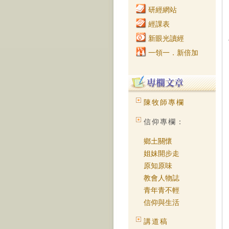
研經網站
經課表
新眼光讀經
一領一．新倍加
陳牧師專欄
信仰專欄：
鄉土關懷
姐妹開步走
原知原味
教會人物誌
青年青不輕
信仰與生活
講道稿