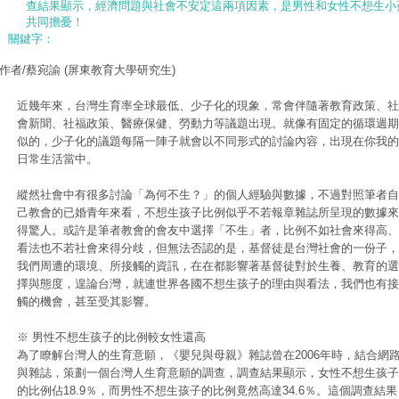
查結果顯示，經濟問題與社會不安定這兩項因素，是男性和女性不想生小
共同擔憂！
關鍵字：
作者/蔡宛諭
(屏東教育大學研究生)
近幾年來，台灣生育率全球最低、少子化的現象，常會伴隨著教育政策、社
會新聞、社福政策、醫療保健、勞動力等議題出現。就像有固定的循環週期
似的，少子化的議題每隔一陣子就會以不同形式的討論內容，出現在你我的
日常生活當中。
縱然社會中有很多討論「為何不生？」的個人經驗與數據，不過對照筆者自
己教會的已婚青年來看，不想生孩子比例似乎不若報章雜誌所呈現的數據來
得驚人。或許是筆者教會的會友中選擇「不生」者，比例不如社會來得高、
看法也不若社會來得分歧，但無法否認的是，基督徒是台灣社會的一份子，
我們周遭的環境、所接觸的資訊，在在都影響著基督徒對於生養、教育的選
擇與態度，遑論台灣，就連世界各國不想生孩子的理由與看法，我們也有接
觸的機會，甚至受其影響。
※ 男性不想生孩子的比例較女性還高
為了瞭解台灣人的生育意願，《嬰兒與母親》雜誌曾在2006年時，結合網
與雜誌，策劃一個台灣人生育意願的調查，調查結果顯示，女性不想生孩子
的比例佔18.9％，而男性不想生孩子的比例竟然高達34.6％。這個調查結果