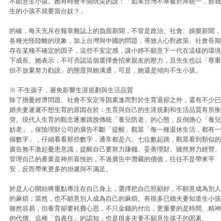
不願意生小孩。她有時會半開玩笑的說：「如果台灣不幸被對岸統一，那我
生的小孩不就要當台奴？」
的確，每天充斥在報章雜誌上的負面新聞，不管是政治、社會、娛樂新聞，
各種光怪陸離的現象，加上台灣與中國的問題，導致人心對政策、社會長期
存在某種不確定的因子，這些不安定感，讓小婷不願意下一代在這樣的環境
下成長。她表示，不可否認這個選擇會招來親友的壓力，且先生也以「尊重
但不放棄努力勸說」的態度與她溝通，可是，她還是傾向不生小孩。
※ 不生孩子，避免影響生涯規劃與生活品質
除了擔憂經濟問題、社會不安定等因素進而對於生育退卻之外，還有不少已
婚夫妻遲遲不想生育的原因在於：生育與自己的生涯規劃和生活品質有所衝
突。現代人生育的觀念逐漸跳脫傳統「養兒防老」的心態，反倒擔心「養兒
妨老」，保險理財公司的廣告不斷「提醒」觀眾「每一種退休生活，都有一
個數字」，仔細看看那些數字，通常都是六、七位數起跳，觀眾看到類似的
廣告無不激起憂患意識，提醒自己要努力賺錢、妥善理財。雖然努力經營、
管理自己的產業是神所喜悅的，不過廣告中潛藏的價值，往往不是帶來平
安，反而帶來更多的掛慮與不滿足。
於是人心開始將重點專注在自己身上，選擇把自己照顧好，不願意成為別人
的麻煩；當然，也不願意別人成為自己的麻煩。有很多已婚夫妻知道生小孩
雖然容易，但養育卻要耗費心思，不只金錢的付出，更重要的是時間、精神
的代價。這種「負責任」的認知，也是很多夫妻不願意生孩子的因素。