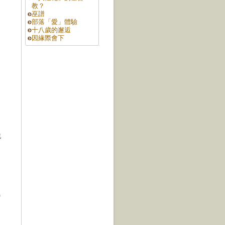
教？
巫譜
部落「愛」體驗
十八歲的邂逅
因緣際會下
戲
婚