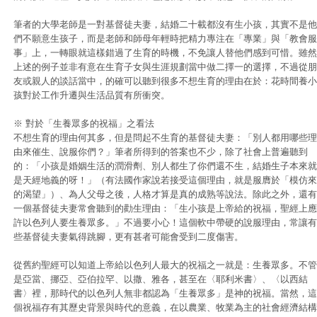
筆者的大學老師是一對基督徒夫妻，結婚二十載都沒有生小孩，其實不是他
們不願意生孩子，而是老師和師母年輕時把精力專注在「專業」與「教會服
事」上，一轉眼就這樣錯過了生育的時機，不免讓人替他們感到可惜。雖然
上述的例子並非有意在生育子女與生涯規劃當中做二擇一的選擇，不過從朋
友或親人的談話當中，的確可以聽到很多不想生育的理由在於：花時間養小
孩對於工作升遷與生活品質有所衝突。
※ 對於「生養眾多的祝福」之看法
不想生育的理由何其多，但是問起不生育的基督徒夫妻：「別人都用哪些理
由來催生、說服你們？」筆者所得到的答案也不少，除了社會上普遍聽到
的：「小孩是婚姻生活的潤滑劑、別人都生了你們還不生，結婚生子本來就
是天經地義的呀！」（有法國作家說若接受這個理由，就是服膺於「模仿來
的渴望」）、為人父母之後，人格才算是真的成熟等說法。除此之外，還有
一個基督徒夫妻常會聽到的勸生理由：「生小孩是上帝給的祝福，聖經上應
許以色列人要生養眾多。」不過要小心！這個軟中帶硬的說服理由，常讓有
些基督徒夫妻氣得跳腳，更有甚者可能會受到二度傷害。
從舊約聖經可以知道上帝給以色列人最大的祝福之一就是：生養眾多。不管
是亞當、挪亞、亞伯拉罕、以撒、雅各，甚至在〈耶利米書〉、〈以西結
書〉裡，那時代的以色列人無非都認為「生養眾多」是神的祝福。當然，這
個祝福存有其歷史背景與時代的意義，在以農業、牧業為主的社會經濟結構