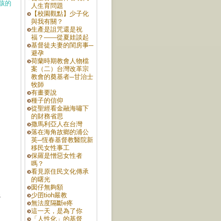
孩的
人生育問題
【校園觀點】少子化
與我有關？
生產是詛咒還是祝
福？——從夏娃談起
基督徒夫妻的閨房事─
避孕
荷蘭時期教會人物檔
案（二）台灣改革宗
教會的奠基者─甘治士
牧師
有畫要說
種子的信仰
從聖經看金融海嘯下
的財務省思
撒馬利亞人在台灣
落在海角故鄉的浦公
英─恆春基督教醫院新
移民女性事工
保羅是憎惡女性者
嗎？
看見原住民文化傳承
的曙光
囡仔無夠額
少囝tioh嚴教
路
無法度隔斷e疼
這一天，是為了你
「人性化」的基督