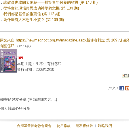
．
讓教會也盛開太陽花——對於青年牧養的省思 (第 143 期)
．
從特會的現場再思成功神學的危機 (第 134 期)
．
我們都是基督的推薦信 (第 112 期)
．
為什麼有人不想生小孩？ (第 109 期)
原文來自 https://newmsgr.pct.org.tw/magazine.aspx新使者雜誌 第 109 期 
有關係!?
(12-14頁)
109
本期主題：生不生有關係!?
發行日期：2008/12/10
推文：
轉寄給好友分享
(開啟詳細內容....)
個人閱讀心得分享
台灣基督長老教會總會
︱
使用條款
︱
隱私權條款
︱
聯絡我們