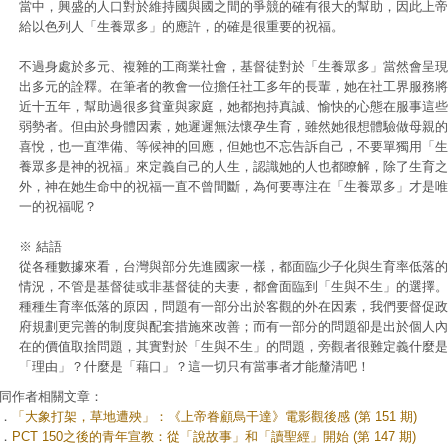
當中，興盛的人口對於維持國與國之間的爭競的確有很大的幫助，因此上帝
給以色列人「生養眾多」的應許，的確是很重要的祝福。
不過身處於多元、複雜的工商業社會，基督徒對於「生養眾多」當然會呈現
出多元的詮釋。在筆者的教會一位擔任社工多年的長輩，她在社工界服務將
近十五年，幫助過很多貧童與家庭，她都抱持真誠、愉快的心態在服事這些
弱勢者。但由於身體因素，她遲遲無法懷孕生育，雖然她很想體驗做母親的
喜悅，也一直準備、等候神的回應，但她也不忘告訴自己，不要單獨用「生
養眾多是神的祝福」來定義自己的人生，認識她的人也都瞭解，除了生育之
外，神在她生命中的祝福一直不曾間斷，為何要專注在「生養眾多」才是唯
一的祝福呢？
※ 結語
從各種數據來看，台灣與部分先進國家一樣，都面臨少子化與生育率低落的
情況，不管是基督徒或非基督徒的夫妻，都會面臨到「生與不生」的選擇。
種種生育率低落的原因，問題有一部分出於客觀的外在因素，我們要督促政
府規劃更完善的制度與配套措施來改善；而有一部分的問題卻是出於個人內
在的價值取捨問題，其實對於「生與不生」的問題，旁觀者很難定義什麼是
「理由」？什麼是「藉口」？這一切只有當事者才能釐清吧！
同作者相關文章：
．
「大象打架，草地遭殃」：《上帝眷顧烏干達》電影觀後感 (第 151 期)
．
PCT 150之後的青年宣教：從「說故事」和「讀聖經」開始 (第 147 期)