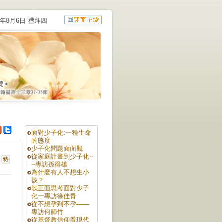
6年8月6日 禮拜四
面對少子化:一種生命
的態度
少子化問題面面觀
從家庭計畫到少子化--
--專訪孫得雄
為什麼有人不想生小
孩？
以正面思考面對少子
化一專訪徐佳青
從不想孕到不孕——
專訪何師竹
從基督教信仰看現代