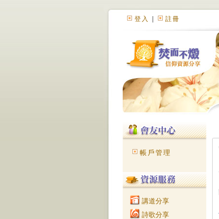
登入
|
註冊
帳戶管理
講道分享
詩歌分享