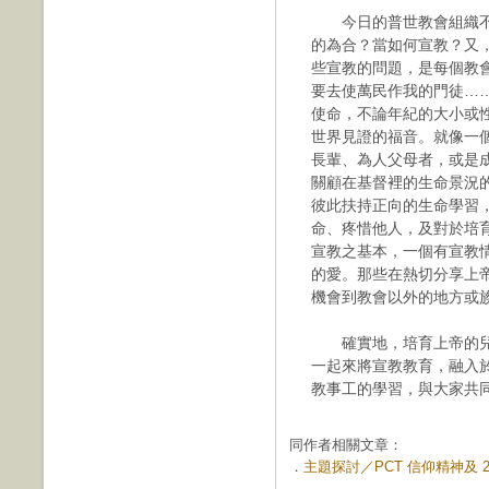
今日的普世教會組織不
的為合？當如何宣教？又
些宣教的問題，是每個教
要去使萬民作我的門徒……」
使命，不論年紀的大小或
世界見證的福音。就像一
長輩、為人父母者，或是
關顧在基督裡的生命景況
彼此扶持正向的生命學習
命、疼惜他人，及對於培
宣教之基本，一個有宣教
的愛。那些在熱切分享上
機會到教會以外的地方或
確實地，培育上帝的兒
一起來將宣教教育，融入
教事工的學習，與大家共
同作者相關文章：
．
主題探討／PCT 信仰精神及 21