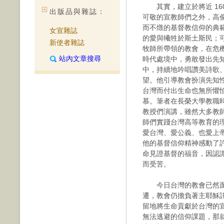
其實，建立於將近 16
出版品與雜誌：
可敬的宣教師們之外，高
而不燬的基督教信仰的典
女宣雜誌
的愛與犧牲於斯土斯民；
新使者雜誌
牧師所帶領的教會，在危
站內文章搜尋
時代處境中，勇敢發出先
中，持續地吟唱讚美詩歌
望。他引導教會扮演先知
台灣而付出生命也無所懼
慕。筆者在長榮大學教職
教授們演講，雖然大多教
師們實踐台灣高等教育的
愛台灣、愛公義、也愛上
他的基督信仰精神感動了
命見證基督的福音，因認
而受苦。
今日台灣的教會已然面
遷，教會仍擔負著主耶穌
留地將生命貢獻於台灣的
無法逃避的信仰課題，那