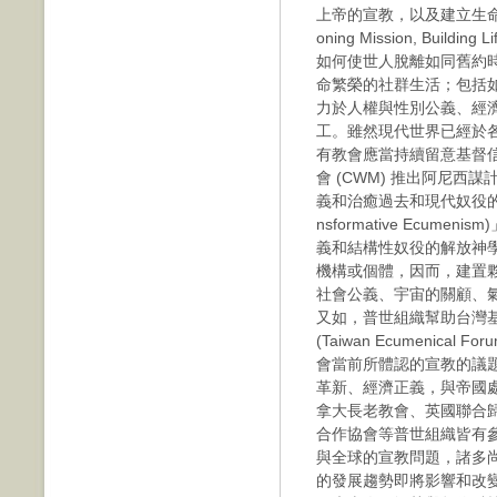
上帝的宣教，以及建立生命繁榮的社群
oning Mission, Buildin
如何使世人脫離如同舊約
命繁榮的社群生活；包括
力於人權與性別公義、經
工。雖然現代世界已經於
有教會應當持續留意基督
會 (CWM) 推出阿尼西謀計畫案
義和治癒過去和現代奴役的
nsformative Ecu
義和結構性奴役的解放神學
機構或個體，因而，建置
社會公義、宇宙的關顧、
又如，普世組織幫助台灣
(Taiwan Ecumenica
會當前所體認的宣教的議
革新、經濟正義，與帝國
拿大長老教會、英國聯合
合作協會等普世組織皆有參
與全球的宣教問題，諸多
的發展趨勢即將影響和改