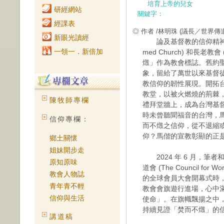
培育上帝的兒女
研經網站
關鍵字：
經課表
◎ 作者 /林明珠
(議長／世界傳
新眼光讀經
論及基督教的信仰精神，自
一領一．新倍加
med Church) 和長老教會 (
燬」作為教會標誌。舊約
象，留給了萬世以來基督
教信仰的韌性展現。開拓
教堂，以被火燃燒的荊棘
陳牧師專欄
禮拜堂牆上，成為台灣基督
時未曾聽聞福音的台灣，
信仰專欄：
而不燬之信仰，從不退縮
仰？馬偕的宣教彰顯的正
鄉土關懷
姐妹開步走
2024 年 6 月，筆
原知原味
道會 (The Council for
教會人物誌
的全球會員大會開幕式時
青年青不輕
教會會旗遊行進場，心中
信仰與生活
使命」。在旗幟飄揚之中
持續見證「焚而不燬」的
講道稿