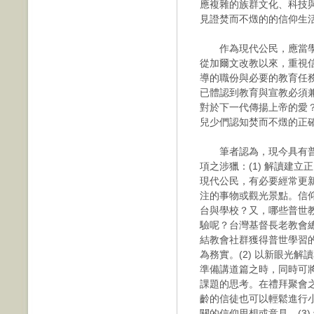
應複雜的族群文化、科技
見證焚而不燬的的信仰生
作為現代公民，應當學
從加爾文改教以來，重視
導的職份與必要的教育任
已體認到教育與宣教必須
對於下一代傳揚上帝的愛
兒少們認知焚而不燬的正
筆者認為，現今具有普
項之涉獵：(1) 解讀建
現代公民，有必要經常更
注的事物或觀光景點。信
台與學校？又，哪些普世
驗呢？台灣基督長老教會
結教會社群獲得普世學習
為務實。(2) 以新眼光
準備講道篇之時，同時可
課題的思考。在禮拜聚會
齡的信徒也可以輕鬆進行
關的信仰思想或意見。(3