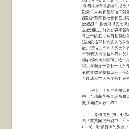
遭遇困境或迷思經常是令
對象？未具有基督信仰背
能對於基督教福音有甚麼
麼觀感？ 教會可以善用
宣教活動之前的必要學習階
享上帝的愛，然而基督徒
這樣的培育和真實的信仰
歡。認識上帝的人最大的
帝對我這個個體的同在與
揚有極密切的關係。換句
證上帝對於世界和世人的
有助於教會整體成為一個
可能成為世人所羨慕和追
最後，上帝的愛是落實
中。台灣基督長老教會是
關注新的宣教任務？
世界傳道會 (2024 CW
為「在共同的轉變中，活出生命」(Ris
ation)，呼籲普世的