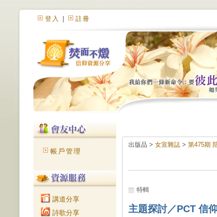
登入
|
註冊
出版品 >
女宣雜誌
>
第475期
帳戶管理
特輯
講道分享
主題探討／PCT 信仰
詩歌分享