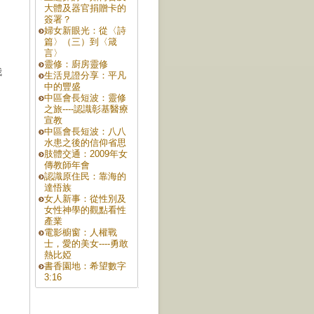
大體及器官捐贈卡的
簽署？
婦女新眼光：從〈詩
篇〉（三）到〈箴
言〉
靈修：廚房靈修
我
生活見證分享：平凡
中的豐盛
中區會長短波：靈修
之旅----認識彰基醫療
宣教
中區會長短波：八八
水患之後的信仰省思
肢體交通：2009年女
傳教師年會
認識原住民：靠海的
達悟族
女人新事：從性別及
女性神學的觀點看性
產業
電影櫥窗：人權戰
士，愛的美女----勇敢
熱比婭
書香園地：希望數字
3:16