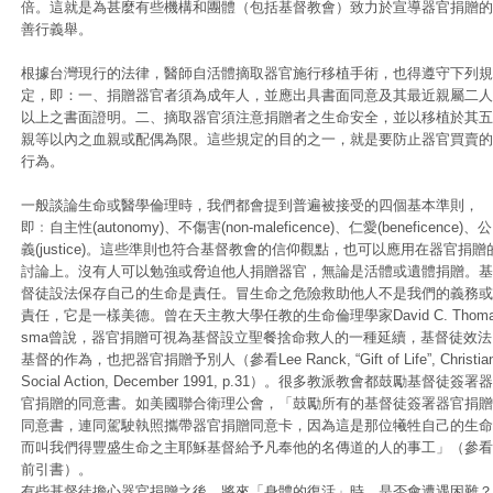
倍。這就是為甚麼有些機構和團體（包括基督教會）致力於宣導器官捐贈的
善行義舉。
根據台灣現行的法律，醫師自活體摘取器官施行移植手術，也得遵守下列規
定，即：一、捐贈器官者須為成年人，並應出具書面同意及其最近親屬二人
以上之書面證明。二、摘取器官須注意捐贈者之生命安全，並以移植於其五
親等以內之血親或配偶為限。這些規定的目的之一，就是要防止器官買賣的
行為。
一般談論生命或醫學倫理時，我們都會提到普遍被接受的四個基本準則，
即﹕自主性(autonomy)、不傷害(non-maleficence)、仁愛(beneficence)、公
義(justice)。這些準則也符合基督教會的信仰觀點，也可以應用在器官捐贈
討論上。沒有人可以勉強或脅迫他人捐贈器官，無論是活體或遺體捐贈。基
督徒設法保存自己的生命是責任。冒生命之危險救助他人不是我們的義務或
責任，它是一樣美德。曾在天主教大學任教的生命倫理學家David C. Thom
sma曾說，器官捐贈可視為基督設立聖餐捨命救人的一種延續，基督徒效法
基督的作為，也把器官捐贈予別人（參看Lee Ranck, “Gift of Life”, Christia
Social Action, December 1991, p.31）。很多教派教會都鼓勵基督徒簽署器
官捐贈的同意書。如美國聯合衛理公會，「鼓勵所有的基督徒簽署器官捐贈
同意書，連同駕駛執照攜帶器官捐贈同意卡，因為這是那位犧牲自己的生命
而叫我們得豐盛生命之主耶穌基督給予凡奉他的名傳道的人的事工」（參看
前引書）。
有些基督徒擔心器官捐贈之後，將來「身體的復活」時，是否會遭遇困難？