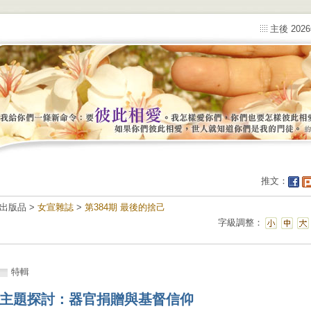
主後 202
推文：
出版品 >
女宣雜誌
>
第384期 最後的捨己
字級調整：
特輯
主題探討：器官捐贈與基督信仰