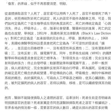
「傷害」的界線，似乎不再那麼清楚、明顯。
從遺體摘取器官？人死了，器官還可以用嗎？人死了，器官不都壞死了嗎？
是的，依照傳統對於死亡的認定，死人的器官不能作為醫療之用。可是，我
們如何定義死亡？從生物學或生理的角度談死亡，死亡的傳統定義是「心跳
消失、停止，呼吸停止」。但，隨著社會變遷、醫藥科技的進展，死亡的定
義也在改變。舉例說，1951年，美國布萊克法律辭典（Black’s Law Diction
ry）對死亡的定義是「血液循環的完全停止，呼吸、脈搏的停止」。1968
年，美國哈佛醫學院特設委員會把死亡定義為「不可逆性的昏迷或『腦
死』」，並且提出四條標準：一、沒有感受性和反應性；二、沒有運動和呼
吸；三、沒有反射；四、腦電圖平直。同年，世界衛生組織（WHO）的國
醫學科學組織委員會規定死亡標準為：「對環境失去一切反應；完全沒有反
射和肌肉張力；停止自發呼吸；動脈壓陡降和腦電圖平直」。亦即一般所
說，病人經過判定，完全無腦幹反射與不能自行呼吸，即為腦死。這種定義
的確定是死亡概念的典範變遷，即從傳統的心跳、呼吸概念，轉到中樞神經
系統的概念。由於腦死病人，可藉由人工呼吸器之輔助，使其心臟跳動。因
此，被判定腦死的病人的器官，若得以摘取、移植，是可以繼續發揮其功能
的。
然而，醫師不能隨便摘取人之遺體的器官。這牽涉到：死者生前是否明確表
明捐贈器官的意願？死者家屬是否同意讓醫師摘取死者之器官？根據統計，
世界各地的情況都一樣，需要器官的病人數目，總是比捐出的器官多好幾