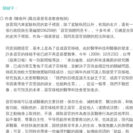
關鍵字：
◎ 作者 /陳南州
(鳳信基督長老教會牧師)
放置我汽車駕駛執照的套子裡面，除了駕駛執照以外，有我的名片，還有一
張行政院衛生署編號036258的「器官捐贈同意卡」。十多年來，它總是在
的皮夾子裡面。作為一個基督徒，我同意器官捐贈的想法與做法。
同意捐贈器官，基本上是為了促成器官移植。由於醫學科技和醫藥的發達，
許多器官的移植手術已經不再是甚麼難事。今年（2009）10月23日，台灣
《蘋果日報》有一則新聞報導說：「來自倫敦、紐約和布達佩斯的研究團
隊，已成功替五隻兔子完成子宮移植，並解決子宮供血穩定性的關鍵問題。
倘若其他較大型動物實驗同樣成功，估計兩年內就可讓人類接受子宮移植。
研究負責人史密斯醫師說：『我們的目標是讓天生缺乏子宮、或因子宮頸癌
等因素導致子宮受損的婦女，也能夠生育』。」從這一報導，我們不難想
像，在可預見的未來，器官移植的醫學科技會更加進步。
器官移植可以達成醫藥的主要目標：保存生命、減輕痛苦、醫治疾病，和恢
復功能。很顯然的，器官移植所需之器官，是從他人（遺體或活體），或相
容之動物身上取得的。不過，摘取器官的作為會涉及醫療行為的其他準則，
如不傷害、尊重自主性、平等照顧所有需要救治的人等。也就是說，現代臨
床醫藥、科技快速的進展，固然拯救非常多人的生命，恢復無數人的身體健
康；可是，它同時也帶來一些倫理判斷的困擾，如傳統所謂的「助益」和