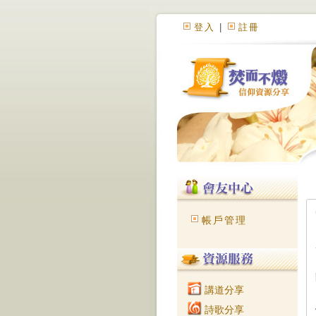
登入
|
註冊
帳戶管理
講道分享
詩歌分享