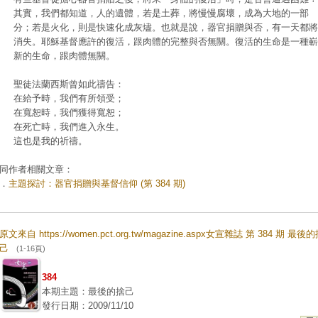
其實，我們都知道，人的遺體，若是土葬，將慢慢腐壞，成為大地的一部
分；若是火化，則是快速化成灰燼。也就是說，器官捐贈與否，有一天都將
消失。耶穌基督應許的復活，跟肉體的完整與否無關。復活的生命是一種嶄
新的生命，跟肉體無關。
聖徒法蘭西斯曾如此禱告：
在給予時，我們有所領受；
在寬恕時，我們獲得寬恕；
在死亡時，我們進入永生。
這也是我的祈禱。
同作者相關文章：
．
主題探討：器官捐贈與基督信仰 (第 384 期)
原文來自 https://women.pct.org.tw/magazine.aspx女宣雜誌 第 384 期 最後
己
(1-16頁)
384
本期主題：最後的捨己
發行日期：2009/11/10