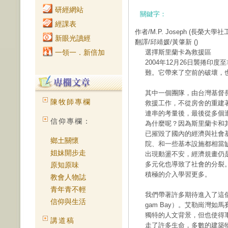
研經網站
關鍵字：
經課表
作者/M.P. Joseph
(長榮大學社
新眼光讀經
翻譯/邱靖媛/黃肇新
()
一領一．新倍加
選擇斯里蘭卡為救援區
2004年12月26日襲捲
難。它帶來了空前的破壞，
其中一個團隊，由台灣基督
陳牧師專欄
救援工作，不從房舍的重建
連串的考量後，最後從多個
信仰專欄：
為什麼呢？因為斯里蘭卡和
已摧毀了國內的經濟與社會
鄉土關懷
院、和一些基本設施都相當
姐妹開步走
出現動盪不安，經濟規畫仍
多元化也導致了社會的分裂
原知原味
積極的介入學習更多。
教會人物誌
青年青不輕
我們帶著許多期待進入了這個
信仰與生活
gam Bay）。艾勒崗灣
獨特的人文背景，但也使得
講道稿
走了許多生命，多數的建築