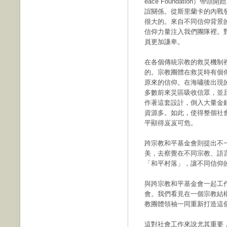
eace Foundation
誼關係。從斯里蘭卡的內戰
很大的。來自不同信仰背景
信仰力量注入我們團隊裡。
員更加謙卑。
在各個傳統宗教的救災機制
的。宗教團體在救災時有個
原來的信仰。在海嘯後出現
多數前來災區吸收信眾，並
作著這套設計，倒入大量金
資源多。如此，使得整個社
平顯得岌岌可危。
跨宗教和平基金會則提出不
美，去察覺在不同宗教、語
「和平村落」，讓不同信仰
與跨宗教和平基金會一起工
會。我們看見在一個宗教結
教團體領袖一同重新打造這
這對社會工作來說尤其重要