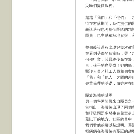
災民們提供服務。
超越「我們」和「他們」，
待在村落期間，我們提供的
義診過程也將整個團隊的精
團員，也主動積極地參與，
整個義診過程出現好幾次教
在看到受傷的孩童時，哭了
何種行業，其最終使命在於
言，孩子的痛變成了她的痛
醫護人員／社工人員和個案
「我」和「他人」之間的差
專業倫理的基礎，而婷琳在
關於海嘯的謎團
另一個學習契機來自團員之一
告指出，海嘯後出現了兩個
和呼吸問題多發生在兒童身
蓋以下的地方。社區的其中一位
我們看他的腳以茲證明。蔡
種疾病在海嘯後有蔓延的趨