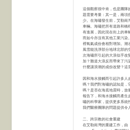
這個觀察很中肯，也是團隊
題需要考量：其一是，兩項
少。在海嘯發生前，艾勒崗
車輛。海嘯把所有道路和橋
有進展，因此現在街上的車
而如今亦沒有其他工業污染
裡氧氣成份會相對增加。潮
風雪能洗淨部分地球北部的
次海嘯所引起的大浪似乎改
加？難道大浪反而帶來了污
什麼讓浪潮的成份改變？這
因和海水接觸而引起許多人
嗎？我們對海嘯的認知是，
嗎？是否在海底地震時，放
報告下，和海水接觸而產生
嘯的科學家，提供更多系統
我們醫療團隊的問題提供令
二、跨宗教的社會重建
在艾勒崗灣的重建工作，由「跨宗教和