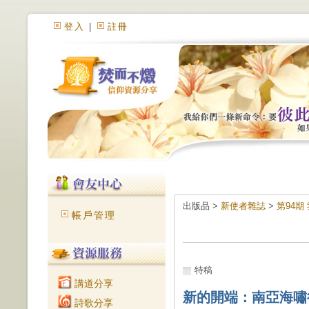
登入
|
註冊
出版品 >
新使者雜誌
>
第94期
帳戶管理
特稿
講道分享
新的開端：南亞海嘯
詩歌分享