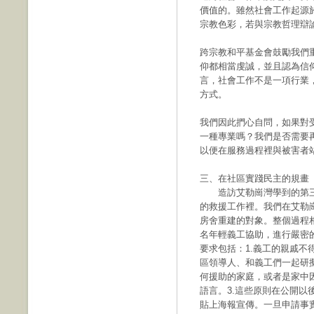
價值的。雖然社會工作起源
宗教色彩，若與宗教哲理辯
跨宗教和平基金會鼓勵我們
仰都相當虔誠，並且認為信
言，社會工作不是一項行業
方式。
我們因此捫心自問，如果對
一種專業嗎？我們是否需要
以便在服務過程裡與被害者
三、在社區實踐民主的規畫
造訪艾勒崗灣學到的第三
的救援工作裡。我們在艾勒
房舍重建的對象。整個過程
名年輕義工協助，進行嚴密
要求包括：1.義工的親戚不
區領導人、和義工們一起研
何援助的家庭，或者是家中
語言。3.這些原則在公開
貼上海報宣傳。一旦申請事