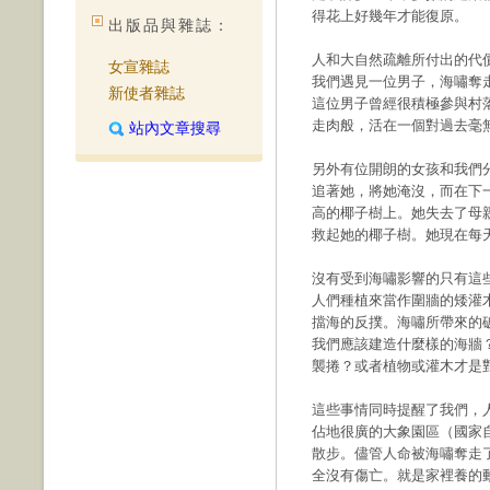
得花上好幾年才能復原。
出版品與雜誌：
人和大自然疏離所付出的代
女宣雜誌
我們遇見一位男子，海嘯奪
新使者雜誌
這位男子曾經很積極參與村
走肉般，活在一個對過去毫
站內文章搜尋
另外有位開朗的女孩和我們
追著她，將她淹沒，而在下
高的椰子樹上。她失去了母
救起她的椰子樹。她現在每
沒有受到海嘯影響的只有這
人們種植來當作圍牆的矮灌
擋海的反撲。海嘯所帶來的
我們應該建造什麼樣的海牆
襲捲？或者植物或灌木才是
這些事情同時提醒了我們，
佔地很廣的大象園區（國家
散步。儘管人命被海嘯奪走
全沒有傷亡。就是家裡養的