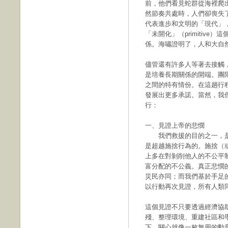
前，他們看見蛇群從海裡爬
然節奏共處時，人們卻喪失
代表進步和文明的「現代」
「未開化」（primitiv
係。海嘯證明了，人和大自
儘管還有許多人等著去接觸
是培養長期關係的開端。團
之間的特有情份。在這趟行
發展出更多承諾。當然，我
行：
一、見證上帝的悲憫
我們救援的目的之一，是
是超越施捨行為的。施捨（
上多在對剝削他人的不公平
富分配的不公義。真正悲憫
災民亦同；而我們基於手足
以行動再次見證，所有人類
這個見證不只要透過經濟協
殘、整理環境、重建社區和
下，關心就像一枚無用的勳