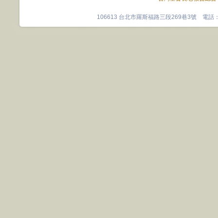
106613 台北市羅斯福路三段269巷3號 電話：0