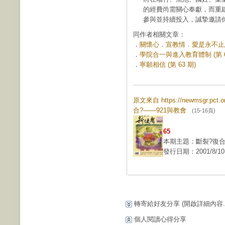
的經費尚需關心奉獻，而重
參與並持續投入，誠摯邀請
同作者相關文章：
．
關懷心．宣教情．愛是永不止息 (
．
學院合一與進入教育體制 (第 6
．
寧願相信 (第 63 期)
原文來自 https://newmsgr.pct
合?——921與教會
(15-16頁)
65
本期主題：斷裂?復合
發行日期：2001/8/10
轉寄給好友分享
(開啟詳細內容...
個人閱讀心得分享