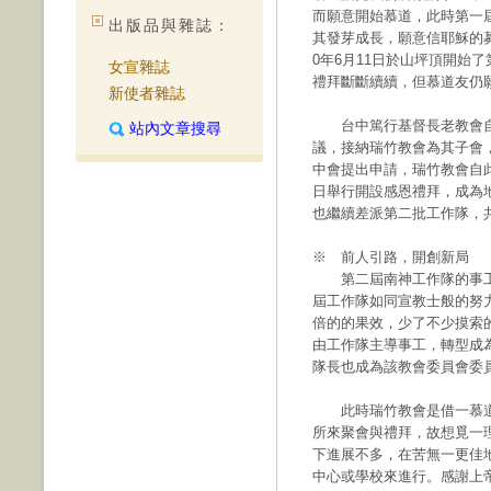
而願意開始慕道，此時第一
出版品與雜誌：
其發芽成長，願意信耶穌的募
0年6月11日於山坪頂開始
女宣雜誌
禮拜斷斷續續，但慕道友仍
新使者雜誌
台中篤行基督長老教會自
站內文章搜尋
議，接納瑞竹教會為其子會
中會提出申請，瑞竹教會自此
日舉行開設感恩禮拜，成為
也繼續差派第二批工作隊，
※ 前人引路，開創新局
第二屆南神工作隊的事工
屆工作隊如同宣教士般的努
倍的的果效，少了不少摸索
由工作隊主導事工，轉型成
隊長也成為該教會委員會委
此時瑞竹教會是借一慕道
所來聚會與禮拜，故想覓一
下進展不多，在苦無一更佳
中心或學校來進行。感謝上