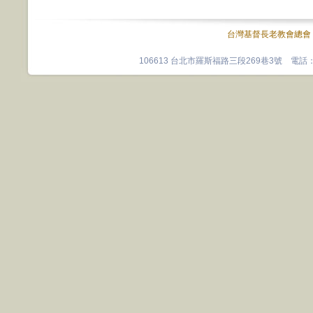
台灣基督長老教會總會
106613 台北市羅斯福路三段269巷3號 電話：0