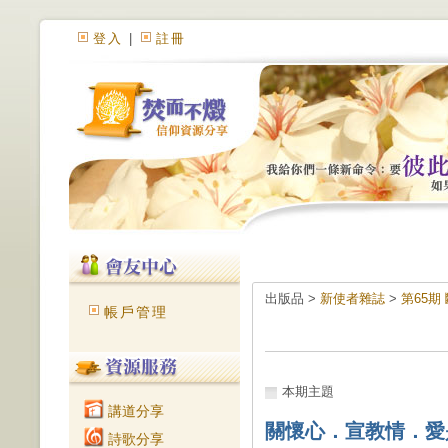
登入
|
註冊
出版品 >
新使者雜誌
>
第65期
帳戶管理
本期主題
講道分享
關懷心．宣教情．愛
詩歌分享