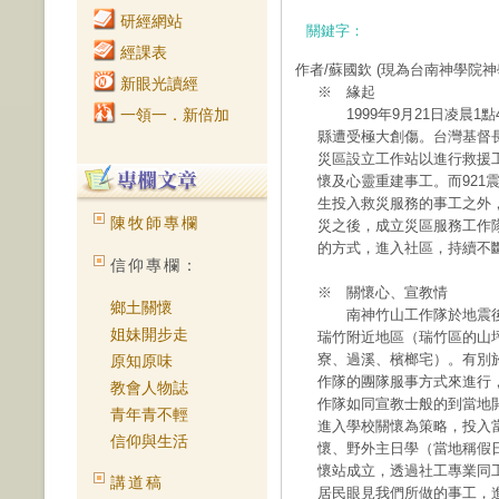
研經網站
關鍵字：
經課表
作者/蘇國欽
(現為台南神學院
新眼光讀經
※ 緣起
一領一．新倍加
1999年9月21日凌晨1
縣遭受極大創傷。台灣基督
災區設立工作站以進行救援
懷及心靈重建事工。而921
生投入救災服務的事工之外
陳牧師專欄
災之後，成立災區服務工作
的方式，進入社區，持續不
信仰專欄：
※ 關懷心、宣教情
鄉土關懷
南神竹山工作隊於地震後1
姐妹開步走
瑞竹附近地區（瑞竹區的山
寮、過溪、檳榔宅）。有別
原知原味
作隊的團隊服事方式來進行
教會人物誌
作隊如同宣教士般的到當地
青年青不輕
進入學校關懷為策略，投入
信仰與生活
懷、野外主日學（當地稱假
懷站成立，透過社工專業同
講道稿
居民眼見我們所做的事工，