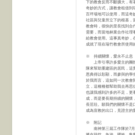
下的教會反而不斷擴大，有
奇妙的方式，讓教會租借到
百坪場地可以使用，而這奇
社區與兒童所立下的根基，
教會時，很快的里長找到合
需要，而當地林業合作社理
給教會使用。這事真奇妙，
成就了現在瑞竹教會所使用
※ 持續關懷，愛永不止息
上帝引導許多愛主的團體
隊來幫助重建區的居民，這
恩典得以彰顯，而參與的學
於我而言，這如同一次教會
立，這種種都幫助我去再思
也讓我感到許多的不足，更
成，而是要長期持續的關懷
長茁壯。願我們的關懷不是
成為宣教的出口，見證主的
※ 附記
南神第三屆工作隊於7月
將在瑞竹、魚池、國姓、集