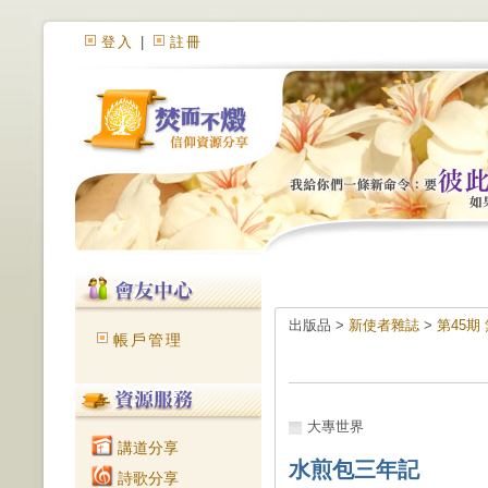
登入
|
註冊
出版品 >
新使者雜誌
>
第45期
帳戶管理
大專世界
講道分享
水煎包三年記
詩歌分享