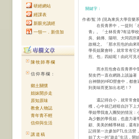
研經網站
關鍵字：
經課表
作者/鴽 沛
(現為東吳大學音樂
新眼光讀經
在長青界中，一提到「水
一領一．新倍加
青』。「士林長青?有這學
吳、銘傳、陽明、大同四所
故稱之。「那水煎包的由來
學長姐聚會時，就常常有它
煎、包」四組呢！由此可見
陳牧師專欄
而水煎包會在長青界中聲
信仰專欄：
契友們一直在網路上談論著
台神辦的HRD營會中，都
鄉土關懷
到美味而更加出名吧！?
姐妹開步走
還記得自小，就常常會聽
原知原味
穫，心中就已經暗自許下上
教會人物誌
學姐帶我進入團契的情況：
青年青不輕
為少數的學長姐，也盡力著帶活
信仰與生活
顧、美美的輔導林姐，還有
記得第一次參加PTL生活
講道稿
始了大一的"遊走"生活，開