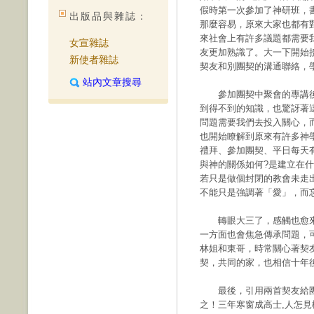
假時第一次參加了神研班，
出版品與雜誌：
那麼容易，原來大家也都有對
來社會上有許多議題都需要
女宣雜誌
友更加熟識了。大一下開始
新使者雜誌
契友和別團契的溝通聯絡，
站內文章搜尋
參加團契中聚會的專講後
到得不到的知識，也驚訝著
問題需要我們去投入關心，
也開始瞭解到原來有許多神
禮拜、參加團契、平日每天
與神的關係如何?是建立在
若只是做個封閉的教會未走
不能只是強調著「愛」，而
轉眼大三了，感觸也愈來
一方面也會焦急傳承問題，
林姐和東哥，時常關心著契
契，共同的家，也相信十年
最後，引用兩首契友給團
之！三年寒窗成高士,人怎見