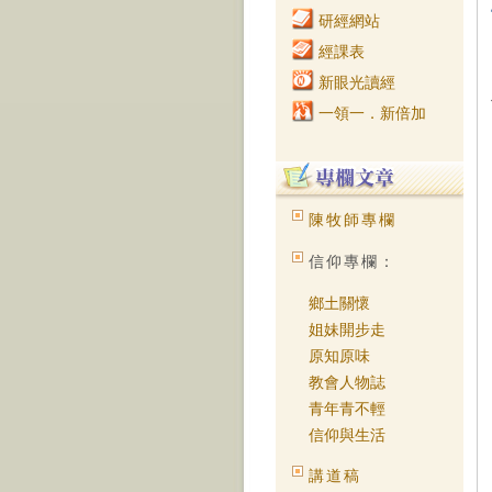
研經網站
經課表
新眼光讀經
一領一．新倍加
陳牧師專欄
信仰專欄：
鄉土關懷
姐妹開步走
原知原味
教會人物誌
青年青不輕
信仰與生活
講道稿