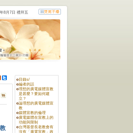
6年8月7日 禮拜五
目錄s/
編者的話
理想的廣電媒體宣教
是甚麼？要如何建
立？
論理想的廣電媒體宣
教
媒體宣教的倫理
廣電媒體在宣教上的
功能與限制
教
台灣基督長老教會有
沒有「廣電宣教」政