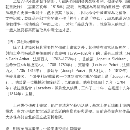
上述的中外畫家合作情形，可能與乾隆的審美品味有關。根據胡敬《國
朝畫徵錄》（嘉慶乙亥年，1815年）記載，乾隆認為郎世寧的畫雖已中西
法相參而更勝一般能手，然不脫其「故習」，因此命令中國畫家為之補筆。
文中記載，乾隆品評郎世寧的畫不作「神全」而是「神似」，認為他還必須
像數理學一樣地融合「中西二法」，才能「義蘊方備」，就像聖人的教訓，
一般人總要審察而後取其中庸之道才是。
（四）其他歐洲畫家
除了上述幾位極具重要性的傳教士畫家之外，其他曾在清宮廷服務的，
與郎士寧同時或是更後而到了嘉慶朝（1796─1820年）的，還有王致誠（Je
n Denis Attiret，法蘭西人，1702─1768年）、艾啟蒙（Ignatius Sickltart，
波希米亞<今屬捷克>人，1708─1780年）、賀清泰（Louis de Poirot，法蘭
西人，1735─1814年）、潘廷章（Joseph Panzi，義大利人，？─1812年）
等較具畫名。 至於史料記載最後一位進到清宮供職的傳教士是「Joseph Par
s」。他曾是一位機械師和鐘錶匠，也能繪畫。他在乾隆四十九年（1784
年）被拉撒路會（Lazarists）派到北京供職，工作了二十年，在嘉慶十九
（1814年）去世。
上列幾位傳教士畫家，他們在清宮的藝術活動，基本上仍延續郎士寧的
模式，多方涉獵而忙於滿足清宮廷的多樣喜好與需要。目前這些畫家的作品
大多保存於台北的國立故宮博物院。
※ 明末至清嘉慶年，中歐美術交流由盛轉衰