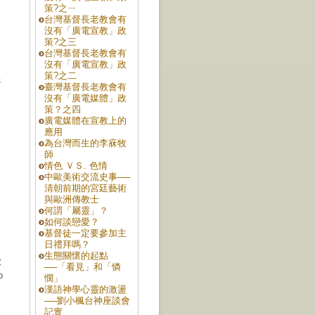
策?之ㄧ
台灣基督長老教會有
沒有「廣電宣教」政
策?之三
台灣基督長老教會有
沒有「廣電宣教」政
策?之二
促
臺灣基督長老教會有
沒有「廣電媒體」政
策？之四
廣電媒體在宣教上的
應用
為台灣而生的李庥牧
師
情色 ＶＳ. 色情
中歐美術交流史事──
清朝前期的宮廷藝術
與歐洲傳教士
何謂「屬靈」？
如何談戀愛？
基督徒一定要參加主
日禮拜嗎？
生態關懷的起點
歐
──「看見」和「憐
b
憫」
漢語神學心靈的激盪
──劉小楓台神座談會
記實