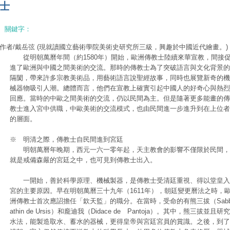
士
關鍵字：
作者/戴岳弦
(現就讀國立藝術學院美術史研究所三級，興趣於中國近代繪畫。)
從明朝萬曆年間（約1580年）開始，歐洲傳教士陸續來華宣教，間接
進了歐洲與中國之間美術的交流。那時的傳教士為了突破語言與文化背景的
隔閡，帶來許多宗教美術品，用藝術語言說聖經故事，同時也展覽新奇的機
械器物吸引人潮。總體而言，他們在宣教上確實引起中國人的好奇心與熱烈
回應。當時的中歐之間美術的交流，仍以民間為主。但是隨著更多能畫的傳
教士進入宮中供職，中歐美術的交流模式，也由民間進一步進升到在上位者
的層面。
※ 明清之際，傳教士自民間進到宮廷
明朝萬曆年晚期，西元一六一零年起，天主教會的影響不僅限於民間，
就是戒備森嚴的宮廷之中，也可見到傳教士出入。
一開始，善於科學原理、機械製器，是傳教士受清廷重視、得以堂皇入
宮的主要原因。早在明朝萬曆三十九年（1611年），朝廷變更曆法之時，
洲傳教士首次應詔擔任「欽天監」的職分。在當時，受命的有熊三拔（Sab
athin de Ursis）和龐迪我（Didace de Pantoja）。其中，熊三拔並且研究
水法，能製造取水、蓄水的器械，更得皇帝與宮廷宮員的賞識。之後，到了