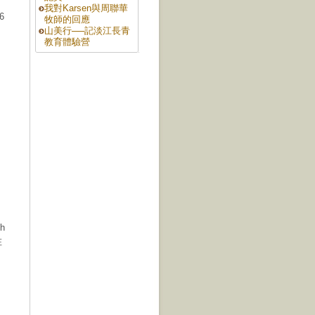
我對Karsen與周聯華
6
牧師的回應
山美行──記淡江長青
教育體驗營
的
h
在