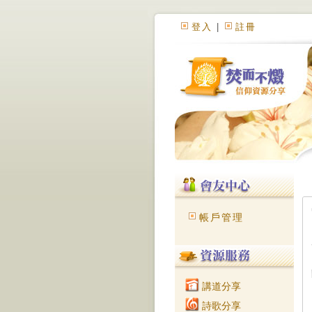
登入
|
註冊
帳戶管理
講道分享
詩歌分享