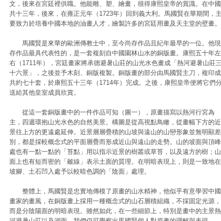
文，後來在宮廷裡供職。他能雕、塑、繪畫，很得康熙皇帝的賞識。在中國
共十三年，後來，在雍正元年（1723年）回到義大利。馬國賢在華期間，
要致力於培養中國本地的油畫人才，繪製許多的宮廷用畫及天主堂的壁畫。
馬國賢是來華的歐洲傳教士中，至今尚存作品且紀年最早的一位。他現
存作品最具代表性的，是一套複刻自中國園林山水的銅版畫。康熙五十年左
右（1711年），宮廷畫家將承德避暑山莊的山光水色畫成「熱河避暑山莊
十六景」，之後並予木刻、銅版複製。銅版畫的部分由馬國賢主刀，複印成
共約七十套，於康熙五十三年（1714年）完成。之後，康熙皇帝便將它們
送給其他皇室成員欣賞。
從這一套銅版畫中的一件作品可知（圖一），原畫描寫以熱河行宮為
主，四週環抱山光水色的自然美景。構圖是從高視點鳥瞰，從畫幅下方的近
景往上方的更遠處延伸。近景層層疊積的山坡與遠山的山巒形象並無明顯差
別，都是採較概念式的平面層疊而形成近山與遠山的走勢。山的坡面與頂峰
處也有一點一點的「苔點」用以指示近景的樹叢或草苔，以及遠方的樹；山
面上也有短而密的「皴線」表示土面的質理。在明暗表現上，則是一致地在
坡腳、土石凹入處予以較暗色調的「陰面」處理。
整體上，馬國賢是忠實地傳模了原畫的山水精神，他似乎有意學習中國
畫家的畫風，在銅版畫上採用一種概念式的山石層積組織，不採固定光源，
而是分陰陽面的明暗表現。雖然如此，在一些細節上，特別是畫中的主景熱
河避暑山莊以及湖面，我們仍可覺察出馬國賢個人對原畫的理解與表現。