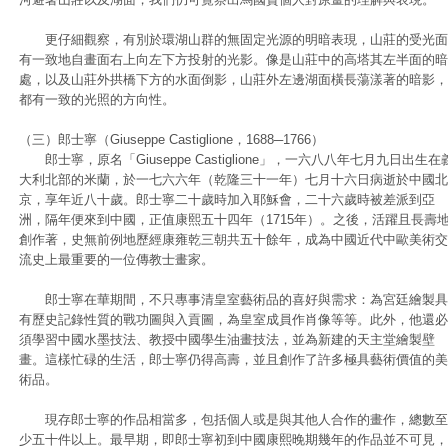
更仔細觀察，有別於環湖山群的無固定光源的明暗表現，山莊的受光面
有一致地自畫面右上向左下方投射的光影。像是山莊中的高塔其左半面的暗
處，以及山莊外拱橋下方的水面倒影，山莊外左邊湖面橫長蕩漾著的暗影，
都有一致的光照的方向性。
（三）郎士寧（Giuseppe Castiglione，1688─1766）
郎士寧，原名「Giuseppe Castiglione」，一六八八年七月九日出生在
大利北部的米蘭，於一七六六年（乾隆三十一年）七月十六日病逝於中國北
京，享年近八十歲。郎士寧二十歲時加入耶穌會，二十六歲時被差派到亞
洲，隔年便來到中國，正值康熙五十四年（1715年）。之後，活躍且長壽
創作著，史無前例地歷經康雍乾三朝共五十餘年，成為中國近代中歐美術交
流史上最重要的一位傳教士畫家。
郎士寧在華期間，不只專事清皇室藝術品的喜好與需求：為宮廷繪製具
有歷史記錄性質的戰功圖與入貢圖，為皇室成員作肖像等等。此外，他還必
須學習中國水墨技法、教授中國學生油畫技法，並為新建的天主堂繪製壁
畫。這樣忙碌的生活，郎士寧仍得高壽，並且創作了許多極具藝術價值的美
術品。
現存郎士寧的作品相當多，包括個人或是與其他人合作的畫作，總數至
少五十件以上。最早期，即郎士寧初到中國康熙晚期幾年的作品並不可見，