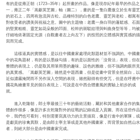
有的是從雍正朝（1723─35年）起所畫的作品。像是現存紀年最早的作品之
一，雍正二年「嵩獻英芝圖」軸（圖二），畫的是一隻白鷹傲立於生有靈芝
的岩石上，四周有急流與古松。品種特別的白色老鷹、靈芝與老松，都寓有
對收受者的讚美與祝福之意。圖中的主題物：老鷹一身白羽的蓬鬆感、石面
的堅實粗糙、靈芝如花朵般的凹面、松幹的斑駁紋理與虯曲身型等等，均被
仔細地依著固定光源（自觀畫者左上向左下）的投照的立體感與實質感的描
寫而完成。
這樣逼真的實體感，是以往中國畫家處理此類題材並不強調的。中國畫
中的花鳥題材，有的是以墨線勾描，有的是以面性的「沒骨法」表現，但在
整體的表現上，仍是取其用筆用墨的趣味、設色的雅緻，但不強調肉眼所見
的真實感。「嵩獻英芝圖」雖然是中題西畫，但是從畫中背景全然留白，以
近似濃霧掩閉而不另作深入空間的表現，雖然顯得有些突兀，但是在呼應中
國花鳥繪畫常見的留白表現上，可說是在中西合體畫風的實驗上初步的成
就。
進入乾隆朝，郎士寧最後三十年的藝術活動，屬於和其他畫家合作的集
體創作很多，像是許多次乾隆對外的征戰的記錄或是入貢圖。而在這些作品
中，我們也可看到，特別需要寫真功力的主景描寫，像是行進中的軍隊，或
是獻貢的珍禽異獸，是由郎士寧主筆或是其他外國畫家，而背景如自然山水
者，則絕大部分是由中國畫家完成。