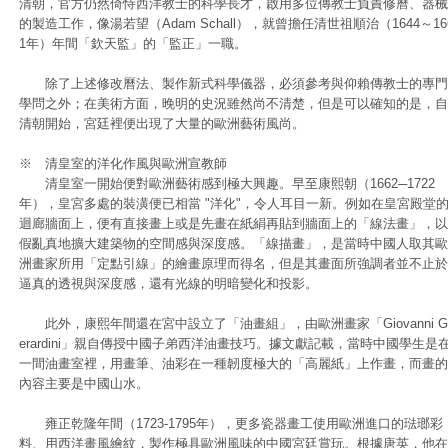
清朝，官方仍然倚恃西洋教士的科學長才，啟用多位傳教士負責修曆、器械
的製造工作，像湯若望（Adam Schall），就曾擔任清世祖順治（1644～16
1年）年間「欽天監」的「監正」一職。
除了上述修改曆法、製作新式科學儀器，必須參考與仰賴傳教士的專門
學問之外；在美術方面，晚明的史況雖然尚不清楚，但是可以確知的是，自
清朝開始，宮廷裡便出現了大量的歐洲藝術風尚。
※ 清皇室的洋化作風與歐洲宣教師
清皇室一開始便對歐洲藝術感到極大興趣。早至康熙朝（1662─1722
年），皇宮多處的裝潢便已相當 "洋化"，令人耳目一新。例如在皇宮殿堂
迴廊牆面上，便有直接畫上或是先畫在紙絹再貼到牆面上的「線法畫」，以
假亂真地擴大建築物的空間感與深度感。「線描畫」，是當時中國人取其歐
洲畫家所用「定點引線」的繪畫原理而得名，但是其畫面所強調者並不止於
逼真的透視與深度感，還有光線的明暗變化和投影。
此外，康熙年間還在宮中設立了「油畫組」，由歐洲畫家「Giovanni G
erardini」親自傳授中國子弟西洋油畫技巧。據文獻記載，當時中國學生是
一間油畫室裡，用畫筆、油彩在一種韌度極大的「高麗紙」上作畫，而畫的
內容主要是中國山水。
雍正乾隆年間（1723-1795年），更多瓷器畫工使用歐洲進口的琺瑯彩
料、用西洋畫風繪紋，製作極具歐洲風味的中國宮廷賞玩。根據唐英，他在