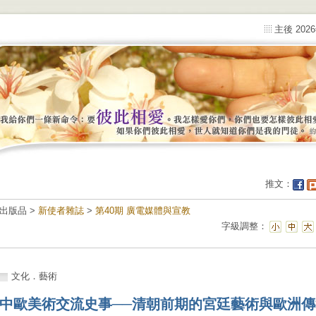
主後 202
推文：
出版品 >
新使者雜誌
>
第40期 廣電媒體與宣教
字級調整：
文化．藝術
中歐美術交流史事──清朝前期的宮廷藝術與歐洲傳