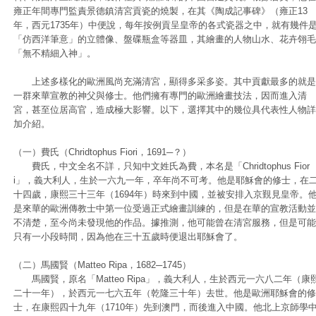
雍正年間專門監責景德鎮清宮貢瓷的燒製，在其《陶成記事碑》（雍正13
年，西元1735年）中便說，每年按例貢呈皇帝的各式瓷器之中，就有幾件
「仿西洋筆意」的立體像、盤碟瓶盒等器皿，其繪畫的人物山水、花卉翎毛
「無不精細入神」。
上述多樣化的歐洲風尚充滿清宮，顯得多采多姿。其中貢獻最多的就是
一群來華宣教的神父與修士。他們擁有專門的歐洲繪畫技法，因而進入清
宮，甚至位居高官，造成極大影響。以下，選擇其中的幾位具代表性人物詳
加介紹。
（一）費氏（Chridtophus Fiori，1691─？）
費氏，中文全名不詳，只知中文姓氏為費，本名是「Chridtophus Fior
i」，義大利人，生於一六九一年，卒年尚不可考。他是耶穌會的修士，在
十四歲，康熙三十三年（1694年）時來到中國，並被安排入京覲見皇帝。
是來華的歐洲傳教士中第一位受過正式繪畫訓練的，但是在華的宣教活動並
不清楚，至今尚未發現他的作品。據推測，他可能曾在清宮服務，但是可能
只有一小段時間，因為他在三十五歲時便退出耶穌會了。
（二）馬國賢（Matteo Ripa，1682─1745）
馬國賢，原名「Matteo Ripa」，義大利人，生於西元一六八二年（康
二十一年），於西元一七六五年（乾隆三十年）去世。他是歐洲耶穌會的修
士，在康熙四十九年（1710年）先到澳門，而後進入中國。他北上京師學