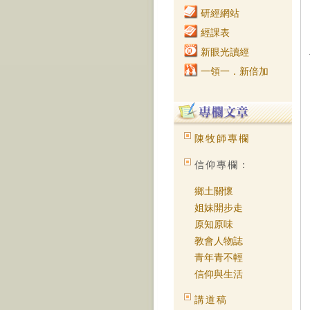
研經網站
經課表
新眼光讀經
一領一．新倍加
陳牧師專欄
信仰專欄：
鄉土關懷
姐妹開步走
原知原味
教會人物誌
青年青不輕
信仰與生活
講道稿