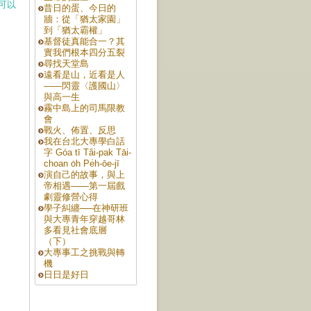
可以
昔日的蛋、今日的
牆：從「猶太家園」
到「猶太霸權」
基督徒真能合一？其
實我們根本四分五裂
尋找天堂島
遠看是山，近看是人
——閃靈〈護國山〉
與高一生
霧中島上的司馬限教
會
戰火、佈置、反思
我在台北大專學白話
字 Góa tī Tâi-pak Tāi-
choan o̍h Pe̍h-ōe-jī
演自己的故事，與上
帝相遇——第一屆戲
劇靈修營心得
學子糾纏──在神研班
與大專青年穿越哥林
多看見社會底層
（下）
大專事工之挑戰與轉
機
日日是好日