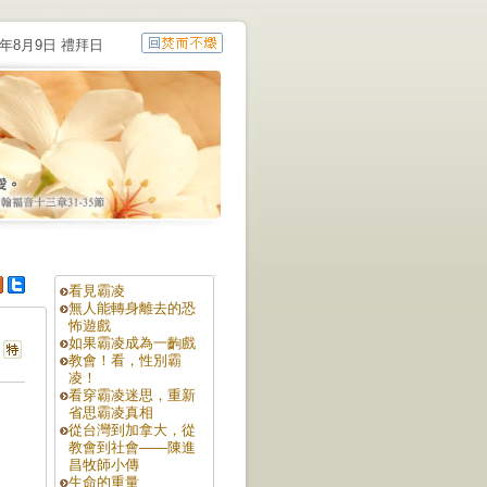
6年8月9日 禮拜日
看見霸凌
無人能轉身離去的恐
怖遊戲
如果霸凌成為一齣戲
教會！看，性別霸
凌！
看穿霸凌迷思，重新
省思霸凌真相
從台灣到加拿大，從
教會到社會——陳進
昌牧師小傳
生命的重量