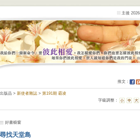
主後 202
推文：
出版品 >
新使者雜誌
>
第191期 霸凌
字級調整：
好書櫥窗
尋找天堂島