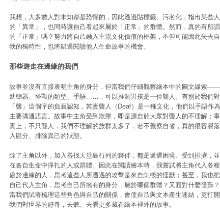
我想，大多數人對未知都是恐懼的，因此透過貼標籤、污名化，指出某些人
的「異常」，也同時讓自己看起來屬於「正常」的群體。然而，真的有所謂
的「正常」嗎？努力將自己融入主流文化價值的框架，不但可能因此失去自
我的獨特性，也將錯過閱讀他人生命故事的機會。
那些遊走在邊緣的我們
故事並沒有直接表明主角的身分，但當我們仔細觀察繪本中的圖文線索——
助聽器、怪獸的類型、手語……，可以推測男孩是一位聾人。有別於我們對
「聾」這個字的負面認知，其實聾人（Deaf）是一種文化，他們以手語作
主要溝通語言。故事中主角受到欺壓，即是源自於大眾對聾人的不理解；事
實上，不只聾人，我們不理解的族群太多了，若不覺察自省，真的很容易落
入區分、排除異己的狀態。
除了主角以外，加入尋找天堂島行列的夥伴，都是遭遇困境、受到排擠，並
在各自生命中掙扎的人或群體。因此在閱讀繪本時，我嘗試將主角代入各種
處於邊緣的人，思考這些人所遭遇的攻擊是來自怎樣的怪獸；甚至，我也把
自己代入主角，思考自己所擁有的身分，屬於哪個群體？又面對什麼怪獸？
當我們試著梳理這些角色與自己的關係，會使自己與文本產生連結，更打開
我們對世界的好奇，去聽、去看更多藏在繪本裡外的故事。