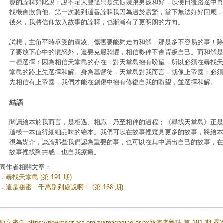
趣的詮釋如此說：說不定大聲怪只是先假裝跟男孩和好，以便日後路途中再
找機會欺負他。第一次聽到這番詮釋我因為過於震驚，當下無法好好回應，
後來，我將信仰放入故事的詮釋，也漸漸有了更明朗的方向。
試想，主角平時承受的霸凌、傷害要能夠走向和解，那是多不容易的事！除
了要放下心中的憤怒外，還要克服恐懼，相信夥伴不會背叛自己。而和解是
一種選擇：因為相信天堂島的存在，對天堂島抱有盼望，所以必須在尋找天
堂島的路上先選擇和解。身為基督徒，天堂島對我而言，就像上帝國；必須
先相信有上帝國，我們才能在創傷中抱有修復自我的盼望，並選擇和解。
結語
閱讀繪本於我而言，是相遇、相識，乃至相伴的過程；《尋找天堂島》正是
這樣一本值得細細品味的繪本。我們可以在故事裡窺見更多的故事，將繪本
視為媒介，談論那些我們認為重要的事，也可以在其中讀出自己的故事，在
故事裡找到共感，也自我療癒。
同作者相關文章：
．
尋找天堂島 (第 191 期)
．
這是秘密，千萬別到處說啊！ (第 168 期)
原文來自 https://newmsgr.pct.org.tw/magazine.aspx新使者雜誌 第 191 期 霸