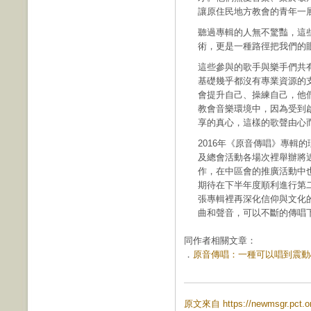
讓原住民地方教會的青年一
聽過專輯的人無不驚豔，這
術，更是一種路徑把我們的
這些參與的歌手與樂手們共
基礎幾乎都沒有專業資源的
會提升自己、操練自己，他
教會音樂環境中，因為受到
享的真心，這樣的歌聲由心
2016年《原音傳唱》專輯
及總會活動各場次裡舉辦將
作，在中區會的推廣活動中
期待在下半年度順利進行第
張專輯裡再深化信仰與文化
曲和聲音，可以不斷的傳唱
同作者相關文章：
．
原音傳唱：一種可以唱到震動心靈
原文來自 https://newmsgr.pct