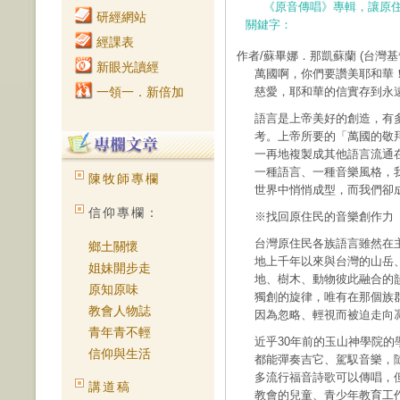
《原音傳唱》專輯，讓原
研經網站
關鍵字：
經課表
作者/蘇畢娜．那凱蘇蘭
(台灣
新眼光讀經
萬國啊，你們要讚美耶和華
一領一．新倍加
慈愛，耶和華的信實存到永遠。
語言是上帝美好的創造，有
考。上帝所要的「萬國的敬
一再地複製成其他語言流通
一種語言、一種音樂風格，
陳牧師專欄
世界中悄悄成型，而我們卻
信仰專欄：
※找回原住民的音樂創作力
台灣原住民各族語言雖然在
鄉土關懷
地上千年以來與台灣的山岳
姐妹開步走
地、樹木、動物彼此融合的
原知原味
獨創的旋律，唯有在那個族
教會人物誌
因為忽略、輕視而被迫走向
青年青不輕
近乎30年前的玉山神學院
信仰與生活
都能彈奏吉它、駕馭音樂，
多流行福音詩歌可以傳唱，
講道稿
教會的兒童、青少年教育工