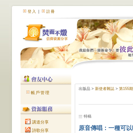
登入
|
註冊
出版品 >
新使者雜誌
>
第155
帳戶管理
特稿
講道分享
原音傳唱：一種可以
詩歌分享