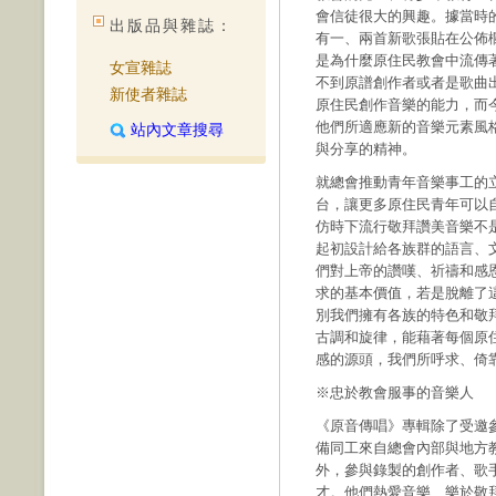
會信徒很大的興趣。據當時
出版品與雜誌：
有一、兩首新歌張貼在公佈
是為什麼原住民教會中流傳
女宣雜誌
不到原譜創作者或者是歌曲
新使者雜誌
原住民創作音樂的能力，而
他們所適應新的音樂元素風
站內文章搜尋
與分享的精神。
就總會推動青年音樂事工的
台，讓更多原住民青年可以
仿時下流行敬拜讚美音樂不
起初設計給各族群的語言、
們對上帝的讚嘆、祈禱和感
求的基本價值，若是脫離了
別我們擁有各族的特色和敬
古調和旋律，能藉著每個原
感的源頭，我們所呼求、倚
※忠於教會服事的音樂人
《原音傳唱》專輯除了受邀
備同工來自總會內部與地方
外，參與錄製的創作者、歌
才。他們熱愛音樂、樂於敬