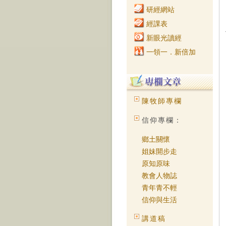
研經網站
經課表
新眼光讀經
一領一．新倍加
陳牧師專欄
信仰專欄：
鄉土關懷
姐妹開步走
原知原味
教會人物誌
青年青不輕
信仰與生活
講道稿