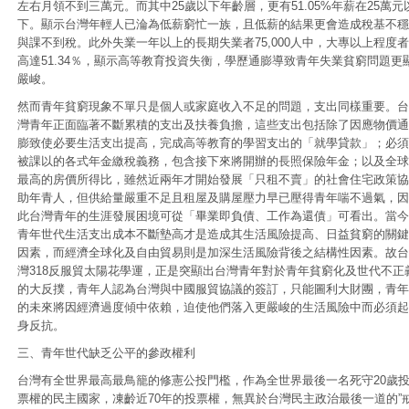
左右月領不到三萬元。而其中25歲以下年齡層，更有51.05%年薪在25萬元
下。顯示台灣年輕人已淪為低薪窮忙一族，且低薪的結果更會造成稅基不穩
與課不到稅。此外失業一年以上的長期失業者75,000人中，大專以上程度者
高達51.34％，顯示高等教育投資失衡，學歷通膨導致青年失業貧窮問題更
嚴峻。
然而青年貧窮現象不單只是個人或家庭收入不足的問題，支出同樣重要。台
灣青年正面臨著不斷累積的支出及扶養負擔，這些支出包括除了因應物價通
膨致使必要生活支出提高，完成高等教育的學習支出的「就學貸款」；必須
被課以的各式年金繳稅義務，包含接下來將開辦的長照保險年金；以及全球
最高的房價所得比，雖然近兩年才開始發展「只租不賣」的社會住宅政策協
助年青人，但供給量嚴重不足且租屋及購屋壓力早已壓得青年喘不過氣，因
此台灣青年的生涯發展困境可從「畢業即負債、工作為還債」可看出。當今
青年世代生活支出成本不斷墊高才是造成其生活風險提高、日益貧窮的關鍵
因素，而經濟全球化及自由貿易則是加深生活風險背後之結構性因素。故台
灣318反服貿太陽花學運，正是突顯出台灣青年對於青年貧窮化及世代不正
的大反撲，青年人認為台灣與中國服貿協議的簽訂，只能圖利大財團，青年
的未來將因經濟過度傾中依賴，迫使他們落入更嚴峻的生活風險中而必須起
身反抗。
三、青年世代缺乏公平的參政權利
台灣有全世界最高最鳥籠的修憲公投門檻，作為全世界最後一名死守20歲
票權的民主國家，凍齡近70年的投票權，無異於台灣民主政治最後一道的”