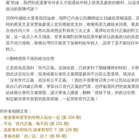
嚴”防線，我們到底還要等待多久才能還給年輕人投票及參政的權利，以促
政治的新陳代謝？
2008年總統大選電視辯論會，我即已代表公民團體提出18歲投票權議題，
時的蔡英文及宋楚瑜參選人皆回應願意支持，唯獨馬英九總統未回應。果真
在他任內八年，公然出面表態反對就有三次之多，選擇站在世代正義的對立
面，這一延宕八年又飛逝。世界各國對於降低投票年齡皆以政黨政治的高度
莫不傾力推動，唯獨台灣仍不願意下放權利給年輕人，說穿了是不願信任年
輕人。
※翻轉債留子孫的政治生態
正是因為意識到「世代正義」這個命題，已經來到了關鍵攤牌的時刻，大華
因此決定站出來，投身綠黨社會民主黨聯盟參與不分區立委選舉。我深信
「沒有世代正義，就沒有公平正義」！因此不僅要號召青少年公民站起來捍
衛自己的18歲公民權，爭取自己世代正義的門票，也呼籲選民們把政黨票
給綠黨社會民主黨聯盟，讓大華進入國會，翻轉「債留子孫」的政治生態、
制定解決青年貧窮的政策措施，一起捍衛世代正義！
同作者相關文章：
．
教會要和受苦的年輕人站在一起 (第 154 期)
．
不信「世代正義」喚不回 (第 151 期)
．
低薪青年冏世代 誰來幫幫忙？ (第 129 期)
．
青春自殺「勿／誤」語？ (第 86 期)