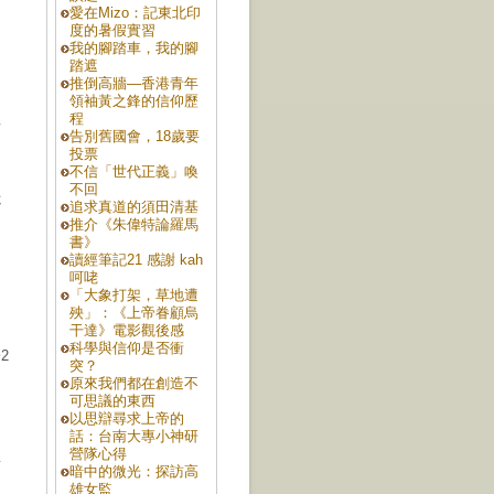
愛在Mizo：記東北印
度的暑假實習
我的腳踏車，我的腳
踏遮
推倒高牆—香港青年
領袖黃之鋒的信仰歷
程
長
告別舊國會，18歲要
投票
不信「世代正義」喚
不回
杯
追求真道的須田清基
推介《朱偉特論羅馬
書》
讀經筆記21 感謝 kah
的
呵咾
「大象打架，草地遭
殃」：《上帝眷顧烏
干達》電影觀後感
科學與信仰是否衝
2
突？
原來我們都在創造不
可思議的東西
以思辯尋求上帝的
話：台南大專小神研
營隊心得
南
暗中的微光：探訪高
雄女監