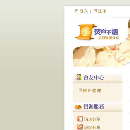
登入
|
註冊
帳戶管理
講道分享
詩歌分享