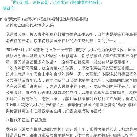
「世代正義」這個命題，已經來到了關鍵攤牌的時刻。
關鍵字：
作者/葉大華
(台灣少年權益與福利促進聯盟秘書長)
※推動18歲公民權修憲未果
我是葉大華，投入青少年福利與權益倡導工作20年，目前也是基隆和平島
老教會的長老。原本從政參選不在我的人生規劃裡，直到那一天......
2015年6月，我國憲政史上第一次最有可能交付人民複決的修憲公投，原本
被視為朝野共識最高的18歲公民權修憲案，卻頻頻被國民黨立院黨團技術
葛。國民黨團甚至多次放話：「沒有不在籍投票，就沒有18歲投票權！」
「沒有閣揆同意權，就沒有第八次修憲」，導致修憲破局的聲音甚囂塵上。
照片上就是今年國會上半年會期的最後一天，大華和許多關注18歲投票權
公民團體及青年代表，在立法院門口以整串端午節肉粽，來象徵國民黨企圖
將憲改當成「綁肉粽」，強迫人民整串吞下去、不要就拉倒的荒謬表現。而
公民團體、青少年代表也化身為現代屈原，以雄黃酒和艾草展開驅毒，象徵
要驅走阻撓憲改的「憲改五毒」，讓18歲投票權能夠順利出立法院，祈能於
016年大選交付人民進行修憲公投，但最後仍被國民黨團堅持將18歲投票權
與毋需修憲的不在籍投票案互綁，終告撕票成功而破局！
※世代不正義 日益嚴重
我在台少盟努力推動18歲投票權已經超過十年，眼看著鄰近國家，無論是
韓還是日本，都由政黨及國會主動發動，從世代正義的觀點陸續降低投票年