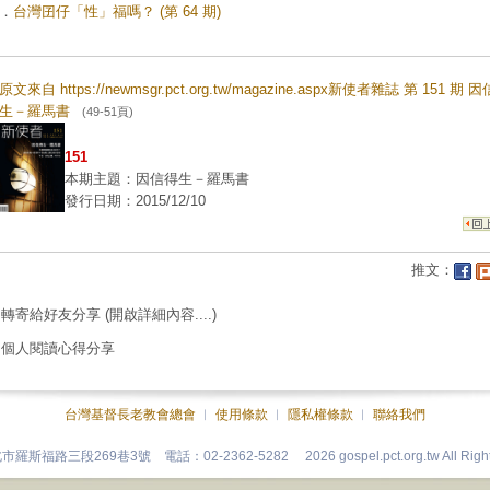
．
台灣囝仔「性」福嗎？ (第 64 期)
原文來自 https://newmsgr.pct.org.tw/magazine.aspx新使者雜誌 第 151 期 
生－羅馬書
(49-51頁)
151
本期主題：因信得生－羅馬書
發行日期：2015/12/10
推文：
轉寄給好友分享
(開啟詳細內容....)
個人閱讀心得分享
台灣基督長老教會總會
︱
使用條款
︱
隱私權條款
︱
聯絡我們
台北市羅斯福路三段269巷3號 電話：02-2362-5282
2026 gospel.pct.org.tw All Rig