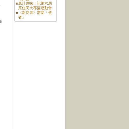
原汁原味：記第六屆
執
原住民大專盃運動會
《新使者》需要「使
者」
義