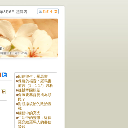
6年8月6日 禮拜四
因信得生：羅馬書
保羅的福音：羅馬書
前言（1：1-17）淺析
搖撼帝國根基
保羅要基督徒成為順
民？
對凱撒統治的政治宣
戰
幽黯中的亮光
生活中的靈修：從保
羅寫給羅馬人的書信
談起