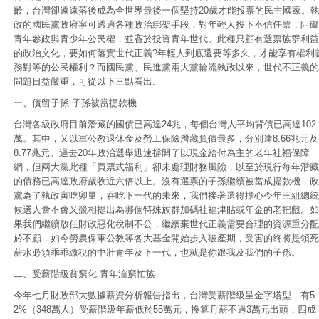
齡，台灣卻遠遠落後成為全世界最後一個堅持20歲才能投票的民主國家。
政的國民黨政府寧可透過各種政治綁架手段，對年輕人投下不信任票，阻礙
青年參政與青少年公民權，並吝於投資青年世代。此種只顧有選票族群利益
的政治文化，要如何落實世代正義?年輕人到底還要等多久，才能享有權利
務對等的公民權利？而國民黨、民進黨兩大黨輪流執政以來，世代不正義的
問題日益嚴重，可從以下三點看出:
一、債留子孫 子孫被當提款機
台灣各級政府目前潛藏的國債已高達24兆，每個台灣人平均背債已高達102
萬。其中，又以軍公教退休金及勞工保險潛藏負債最多，分別達8.66兆元及
8.77兆元。過去20年政治選舉迅速撐開了以現金給付為主的老年社福保障
網，但兩大黨此種「買票式福利」卻未處理財務風險，以至於現行每年潛藏
的債務已高達政府歲收近六倍以上。沒有選票的子孫繼續被當成提款機，政
黨為了執政寅吃卯量，吞吃下一代的未來，我們接著還得擔心今年三組總統
候選人會不會又競相提出為哪個特殊族群加碼社福津貼或年金的老把戲。如
果我們繼續放任財政惡化稅制不公，繼續棄世代正義需要合理的資源重分配
於不顧，如今勞農保軍公教等各大基金開始步入破產期，受害的終將是領死
薪水必須乖乖繳稅的中壯青年及下一代，也就是你跟我及我們的子孫。
二、受薪階級貧窮化 青年淪窮忙族
今年七月財政部大數據薪資分析報告指出，台灣受薪階級呈金字塔型，有5
2%（348萬人）受薪階級年薪低於55萬元，換算月薪不過3萬元出頭，四成