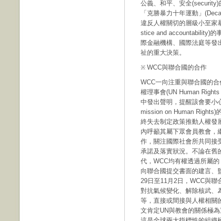
公義、和平、安全(securit
「克勝暴力十年運動」(Decade 
違反人權關切的層級小至家暴
stice and account
際金融機構、國際法庭等發
祉的重大決策。
WCC與聯合國的合作
※
WCC一向注重與聯合國的合
權理事會(UN Human Rig
中發出聲明，提醒該會要小心
mission on Human 
終失去制定政策推動人權發
內呼籲其屬下眾會員教會，
作，關注國際社會所共同接
承諾及落實狀況。不論在舊
代，WCC均有權透過所屬的「
向聯合國提交書面的建言、監
29日至11月2日，WCC
對抗氣候變化、解除核武、
等，直接或間接與人權相關
文肯定UN與教會的關係極為
這是全球兩大指標性的組織