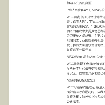
極端不公義的典型】。
*蘇丹達佛(Darfur, Sudan
WCC譴責"施加於達佛地區
責，保護人民”，不論其族群
當地的受害民眾。”【因滅族(
個月的兩次中央委員會思考
嚴謹審核才得成形。主要根
展開調查，並因證據確鑿逕
抗，轉而大量屠殺達佛地區
首度起訴一國元首。】
*反基督教的暴力(Anti-Christia
WCC挑戰屬下會員教會聆聽
並勇於不計代價與受害者團
命安全。並警告許多地區已
*教會與斐濟政府對話
WCC呼籲斐濟衛理公會(最
面對臨時政府壓制時，自我克
取得政權，隨後禁止諸多教
公會牧者。