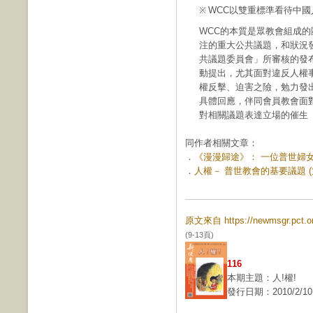
WCC以雙重標準看待中國
※
WCC的本質是眾教會組成的團契(Fe
注的重大公共議題，和狀況發
共議題委員會」所審核的發
動提出，尤其面對違反人權
權反擊、迫害之險，勉力發
具體回應，伴同會員教會面
對相關議題表達立場的催生
同作者相關文章：
．
《漫漫歸途》： 一位普世婦女運
．
人權－ 普世教會的基要議題 (第 
原文來自 https://newmsgr.pct
(9-13頁)
116
本期主題：人!權!
發行日期：2010/2/10