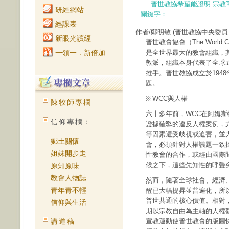
普世教協希望能證明:宗教
研經網站
關鍵字：
經課表
作者/鄭明敏
(普世教協中央委員
新眼光讀經
普世教會協會（The World Co
一領一．新倍加
是全世界最大的教會組織，
教派，組織本身代表了全球
推手。普世教協成立於194
題。
WCC與人權
※
陳牧師專欄
六十多年前，WCC在阿姆
信仰專欄：
證據確鑿的違反人權案例，
等因素遭受歧視或迫害，並
鄉土關懷
會，必須針對人權議題一致
姐妹開步走
性教會的合作，或經由國際
候之下，這些先知性的呼聲
原知原味
教會人物誌
然而，隨著全球社會、經濟
青年青不輕
醒已大幅提昇並普遍化，所
普世共通的核心價值。相對
信仰與生活
期以宗教自由為主軸的人權
講道稿
宣教運動使普世教會的版圖