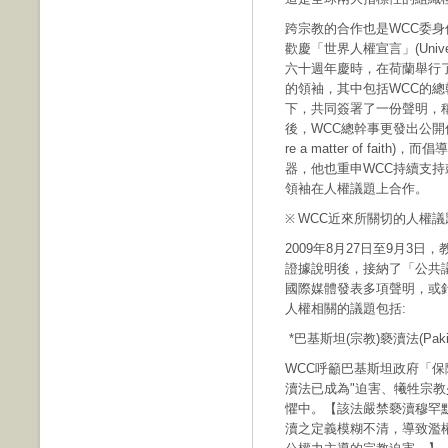
跨宗教的合作也是WCC委身促
歡慶「世界人權宣言」(Universal 
六十週年慶時，在荷蘭舉行
的領袖，其中包括WCC的
下，共同簽署了一份聲明，稱為「人權
後，WCC總幹事更發出公開信強
re a matter of fa
器，他也重申WCC持續支
領袖在人權議題上合作。
WCC近來所關切的人權議
※
2009年8月27日至9月3
證據說明後，接納了「公共
國際媒體發表多項聲明，或
人權相關的議題包括:
*巴基斯坦(宗教)褻瀆法(Pakista
WCC呼籲巴基斯坦政府「
瀆法已成為"迫害、犧牲宗教
懼中。【該法嚴禁褻瀆穆罕
瀆之定義模糊不清，導致濫