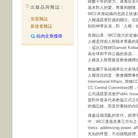
經數十年的努力，逐漸在全
出版品與雜誌：
基本對人的愛、尊重和關懷
WCC本身組織內也因之快
女宣雜誌
人權議題更旺盛的關注。也
新使者雜誌
刻的神學反省，對「人權」
長期以來，WCC致力於從倫
站內文章搜尋
人權是捍衛人類根本尊嚴的最
－寇比亞牧師(Samuel K
為全球和平與公義的泉源」
人權及人類尊嚴是教會總體
教協屬下各組織單位大多熱
人權現況的是「教會國際事務委員會」(T
International Affai
CC Central Commi
公共議題委員會(Public Is
題對外發表代表教協正式立
的備忘錄，而其所審核的內
身處這個混亂的世代，經濟
中，WCC透過其事工方向之一
tness: addressing po
先知的呼聲，不但挑戰經濟