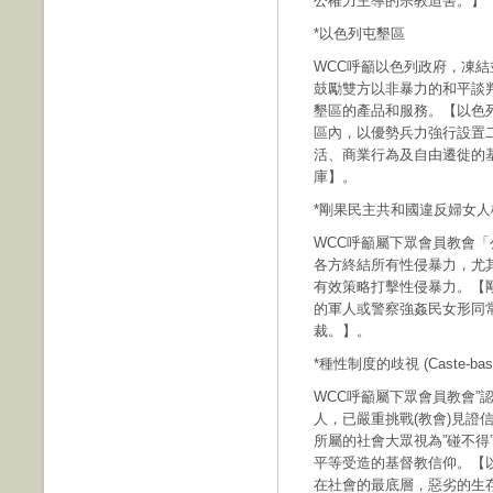
公權力主導的宗教迫害。】
*以色列屯墾區
WCC呼籲以色列政府，凍
鼓勵雙方以非暴力的和平談
墾區的產品和服務。【以色
區內，以優勢兵力強行設置
活、商業行為及自由遷徙的
庫】。
*剛果民主共和國違反婦女人
WCC呼籲屬下眾會員教會「
各方終結所有性侵暴力，尤
有效策略打擊性侵暴力。【
的軍人或警察強姦民女形同
裁。】。
*種性制度的歧視 (Caste-based 
WCC呼籲屬下眾會員教會”
人，已嚴重挑戰(教會)見證
所屬的社會大眾視為”碰不得”(
平等受造的基督教信仰。【
在社會的最底層，惡劣的生