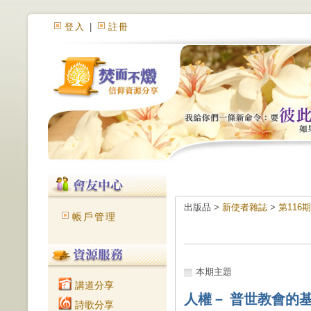
登入
|
註冊
出版品 >
新使者雜誌
>
第116期
帳戶管理
本期主題
講道分享
人權－ 普世教會的
詩歌分享