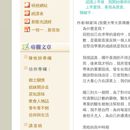
認識上帝後，我開始懂得
研經網站
上帝愛我，看我為寶貴。
關鍵字：
經課表
新眼光讀經
作者/林家鴻
(長榮大學大眾傳播
為什麼是我？
一領一．新倍加
回想自己在求學的過程中，
數，是最能直接反映一個人
並堅信學業的成績就是我生
我很認真，國中基測的不得
陳牧師專欄
而，後來我才明白，我所需
信仰專欄：
帶來的重重阻撓。發生在我
聽說類似強迫症，它使我無
鄉土關懷
注大量心力在課業上，我仍
姐妹開步走
國三到大一期間，為了對付
原知原味
吃過難以計數的藥物。醫生
教會人物誌
專業的醫生都無法幫助我，
青年青不輕
竭，我不禁自問：為何每當
信仰與生活
會怨天尤人，為自己的遭遇
講道稿
黑暗的高中時期