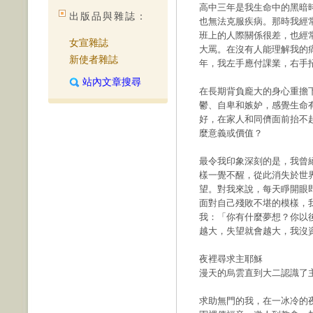
高中三年是我生命中的黑暗
出版品與雜誌：
也無法克服疾病。那時我經
班上的人際關係很差，也經
女宣雜誌
大罵。在沒有人能理解我的
新使者雜誌
年，我左手應付課業，右手
站內文章搜尋
在長期背負龐大的身心重擔
鬱、自卑和嫉妒，感覺生命
好，在家人和同儕面前抬不
麼意義或價值？
最令我印象深刻的是，我曾
樣一覺不醒，從此消失於世
望。對我來說，每天睜開眼
面對自己殘敗不堪的模樣，
我：「你有什麼夢想？你以
越大，失望就會越大，我沒
夜裡尋求主耶穌
漫天的烏雲直到大二認識了
求助無門的我，在一冰冷的