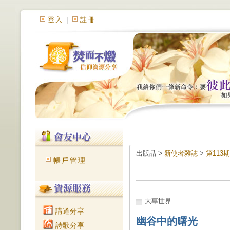
登入
|
註冊
出版品 >
新使者雜誌
>
第113
帳戶管理
大專世界
講道分享
幽谷中的曙光
詩歌分享