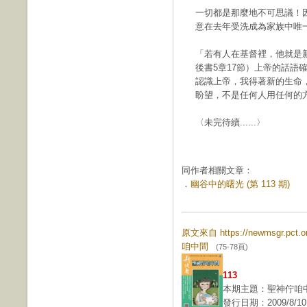
一切都是那麼地不可思議！
意在去年受洗成為家族中唯
「若有人在基督裡，他就是
後書5章17節）上帝的話語
認識上帝，我得著新的生命
盼望，不是任何人用任何的
〈未完待續......〉
同作者相關文章：
．
幽谷中的曙光 (第 113 期)
原文來自 https://newmsgr.pct
咱中間
(75-78頁)
113
本期主題：聖神佇咱
發行日期：2009/8/10