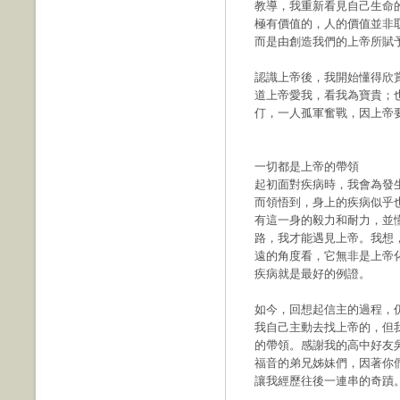
教導，我重新看見自己生命
極有價值的，人的價值並非
而是由創造我們的上帝所賦
認識上帝後，我開始懂得欣
道上帝愛我，看我為寶貴；
仃，一人孤軍奮戰，因上帝
一切都是上帝的帶領
起初面對疾病時，我會為發
而領悟到，身上的疾病似乎
有這一身的毅力和耐力，並
路，我才能遇見上帝。我想
遠的角度看，它無非是上帝
疾病就是最好的例證。
如今，回想起信主的過程，
我自己主動去找上帝的，但
的帶領。感謝我的高中好友
福音的弟兄姊妹們，因著你
讓我經歷往後一連串的奇蹟