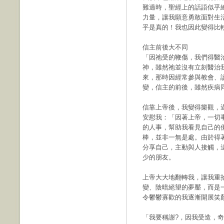
難過時，聖經上的話語似乎
力量，讓我願意勇敢面對生
乎是真的！我也因此變得比
信主前後大不同
「因祂受的鞭傷，我們得醫治
神，雖然祂並沒有立刻醫治
來，那時因經常參與教會、
變，信主的前後，雖然疾病
信靠上帝後，我變得樂觀，
安慰我：「因著上帝，一切
的人事，幫助我看見自己的
棒，並非一無是處。由於得
分享自己，主動與人接觸，
少的朋友。
上帝大大地翻轉我，讓我重
變、陰暗絕望的夢靨，而是
令鬱鬱寡歡的我逐漸開展笑
「我要稱謝?，因我受造，奇妙