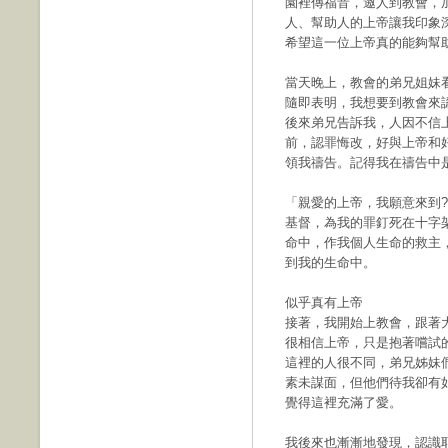
園裡傳福音，邀人到教會，
人、幫助人的上帝讓我印象
希望這一位上帝真的能夠幫
當天晚上，教會的弟兄姐妹
隨即表明，我想要到教會來
後來弟兄告訴我，人因不信
前，認罪悔改，好與上帝和
領我禱告。記得我在禱告中
「親愛的上帝，我願意來到?
基督，為我的罪釘死在十字
命中，作我個人生命的救主
到我的生命中。
似乎真有上帝
接著，我開始上教會，跟著
很相信上帝，只是抱著嚐試
這裡的人很不同，弟兄姊妹
素未謀面，但他們待我卻有
覺得這裡充滿了愛。
我後來也漸漸地發現，認識