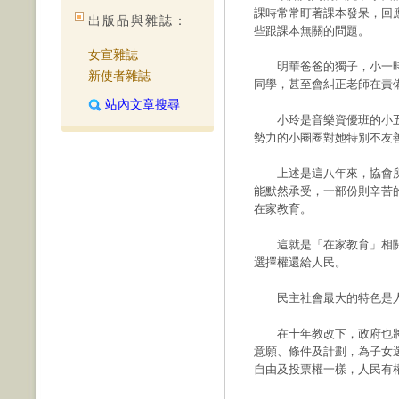
課時常常盯著課本發呆，回
出版品與雜誌：
些跟課本無關的問題。
女宣雜誌
明華爸爸的獨子，小一時
新使者雜誌
同學，甚至會糾正老師在責
站內文章搜尋
小玲是音樂資優班的小五
勢力的小圈圈對她特別不友
上述是這八年來，協會所
能默然承受，一部份則辛苦
在家教育。
這就是「在家教育」相關
選擇權還給人民。
民主社會最大的特色是人
在十年教改下，政府也將
意願、條件及計劃，為子女
自由及投票權一樣，人民有