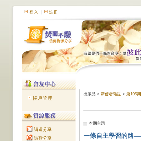
登入
|
註冊
出版品 >
新使者雜誌
>
第105
帳戶管理
本期主題
講道分享
一條自主學習的路—
詩歌分享