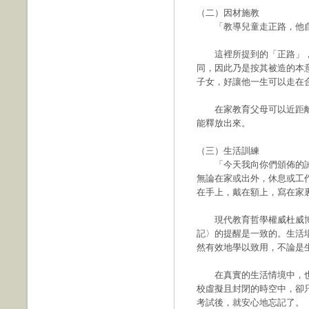
（二）因材施教
「教導兒童走正路，他自幼
這裡所提到的「正路」，
同，因此乃是按其被造的本
子女，好讓他一生可以走在
在家教育父母可以近距離
能釋放出來。
（三）生活訓練
「今天我向你們頒佈的誡
無論在家或出外，休息或工
在手上，戴在額上，寫在家裏
現代教育哲學權威杜威博
記〉的提醒是一致的。生活
然有效地學以致用，不論是
在真實的生活情境中，也
校虛擬且封閉的時空中，卻
考試後，就安心地忘記了。