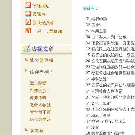
研經網站
關鍵字：
經課表
01 編者的話
新眼光讀經
02 目 錄
一領一．新倍加
※ 本期主題
04 由「私人」到「公眾」
08 擺脫謊言與恐懼，真正
12 審議民主在社區實踐的幾
15 基督徒的政治責任—從
陳牧師專欄
20 公民基因改造工程/ 吳英
23 理性與狂熱的對話—社會
信仰專欄：
27 從基督徒社會運動觀點看
※ 神學淺說
鄉土關懷
32 基督徒的公民責任/ 楊順
姐妹開步走
※ 台灣教會人物檔案
37 李崑玉傳道師與李嘉嵩
原知原味
※ 文化．藝術
教會人物誌
43 才華洋溢的建築詩人王大
青年青不輕
※ 潮流．脈動
信仰與生活
47 你Wii了嗎？/ 肥太郎
※ 漫畫
講道稿
50 阿菁黑白畫/ 張純菁