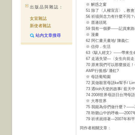
※ 解惑之窗
出版品與雜誌：
51 除了〈人權宣言〉，教會
56 祈禱與念力有什麼不同？
女宣雜誌
※ 厝邊頭尾
新使者雜誌
59 我有一個夢——記員東
※ 漫畫
站內文章搜尋
62 阿仁畫天畫地/ 陳義仁
※ 信仰．生活
63《駭人經文》——帶來生命
67 走過失望—〈女生向前走
70 原來我們可以那麼接近！—
AMP行後感/ 潘虹?
※ 母語葡萄園
72 莫做殺害母語ke幫手/ Lim 
73 遇tioh天使的故事/ 藍
74 2008世界母語日台灣母
※ 大專世界
75 我能為你們做什麼？——2
78 聆聽山中的呼喚──200
79 祈求就得著—2007年和
同作者相關文章：