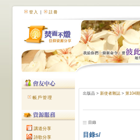
登入
|
註冊
出版品 >
新使者雜誌
>
第104
帳戶管理
目錄
講道分享
目錄s/
詩歌分享