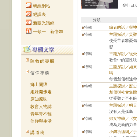
發行日期：
研經網站
經課表
分類
新眼光讀經
特輯
編者的話／與神
一領一．新倍加
特輯
主題探討／災難
使受苦者將憂傷
慰
特輯
主題探討／從受
教會中的靈性牧
陳牧師專欄
特輯
主題探討／如果
信仰專欄：
嗎 ……
每個創傷都連帶
鄉土關懷
特輯
主題探討／歷史
姐妹開步走
創傷與社會集體
從受難走至有盼
原知原味
特輯
主題探討／明天
教會人物誌
沒有人是孤島
青年青不輕
特輯
婦女神學／《突
信仰與生活
成為更新的力量
特輯
小錢祈禱網／手
講道稿