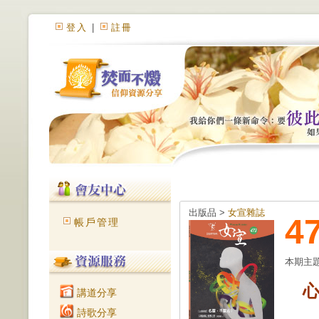
登入
|
註冊
出版品 >
女宣雜誌
4
帳戶管理
本期主
講道分享
詩歌分享