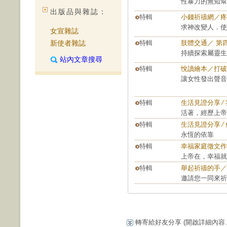
性暴力的無知幫
出版品與雜誌：
特輯
小錢祈禱網／疼
求神改變人．使
女宣雜誌
新使者雜誌
特輯
肢體交通／ 第
持續探索屬靈生
站內文章搜尋
特輯
悅讀繪本／打破
讓女性發出聲音
特輯
生活見證分享 ∕
活著，經歷上帝
特輯
生活見證分享 ∕
永恆的依靠
特輯
幸福家庭徵文作
上帝在，幸福就
特輯
舉起祈禱的手／
邀請您一同來祈
轉寄給好友分享
(開啟詳細內容...