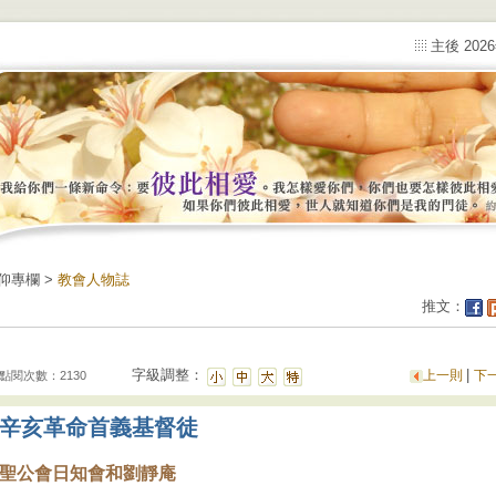
主後 202
仰專欄 >
教會人物誌
推文：
字級調整：
|
上一則
下
點閱次數：2130
辛亥革命首義基督徒
聖公會日知會和劉靜庵