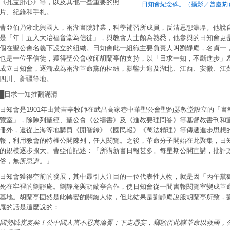
《孔孟肝心》等，以及其他一些重要的照
日知會紀念碑。（攝影／曾慶豹
片、紀錄和手札。
曹亞伯乃湖北興國人，兩湖書院肄業，科學補習所成員，反清思想濃厚。他說
是「年十五入大冶福音堂為信徒」，與教會人士頗為熟悉，他參與的日知會更
個在聖公會名義下設立的組織。日知會此一組織主要負責人叫劉靜庵，名貞一
也是一位平信徒，獲得聖公會牧師胡蘭亭的支持，以「日求一知，不斷進步」
成立日知會，逐漸成為兩湖革命黨的樞紐，影響力遍及湖北、江西、安徽、江
四川、新疆等地。
█日求一知推翻滿清
日知會是1901年由黃吉亭牧師在武昌高家巷中華聖公會聖約瑟教堂設立的「書
覽室」，除陳列聖經、聖公會《公禱書》及《進教要理問答》等基督教書刊和
冊外，還從上海等地購買《開智錄》《國民報》《萬法精理》等傳遞進步思想
報，利用教會的特權公開陳列，任人閱覽。之後，革命分子開始在此聚集，日
的規模逐步擴大。曹亞伯記述：「所購新書日報甚多。每星期公開宣講，批評
俗，無所忌諱。」
日知會獲得空前的發展，其中最引人注目的一位代表性人物，就是因「丙午黨
死在牢裡的劉靜庵。劉靜庵與胡蘭亭合作，使日知會從一間書報閱覽室變成革
基地。胡蘭亭固然是此轉變的關鍵人物，但此結果是劉靜庵說服胡蘭亭所致，
庵的話是這麼說的：
國勢誠岌岌矣！公中國人當不忍其淪胥；下走愚妄，竊願借此謀革命以救國，