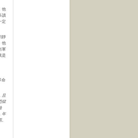
，他
多讀
一定
劉靜
。他
衛軍
就是
革命
，且
恐獄
殮
，年
焉。