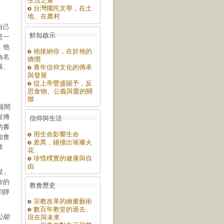
生活之重
）
台灣國民文學，在土
地、在農村
自己
鮮知啟示
是一
，他
祂接納你，在於祂的
為名
憐憫
蘇、
青年信仰文化的傳承
與發展
從上帝豐盛賜予，反
思食物、公義與愛的關
聯
報閱
宣傳
信仰與生活
的書
用生命影響生命
知會
差異，碰撞出璀璨火
政
花
珍惜樸實的健康與自
由
獄」
命的
教會歷史
劉靜
宗教改革的繪畫藝術
數百年教堂的過去、
公能
現在與未來