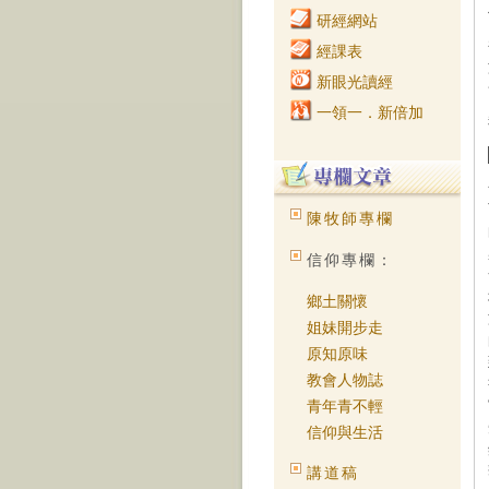
研經網站
經課表
新眼光讀經
一領一．新倍加
陳牧師專欄
信仰專欄：
鄉土關懷
姐妹開步走
原知原味
教會人物誌
青年青不輕
信仰與生活
講道稿