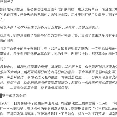
許我乎？
劉靜庵特別提及，聖公會信徒在道德和信仰的前提下應該支持革命，而且在此
的危難時期，基督教的救世精神更應獲得實踐。這段說詞打動了胡蘭亭，胡蘭
之：
國危至此！尚何所顧慮？願與君共為其難，即君言，弟好為籌劃也。
就這樣，劉靜庵獲得了胡蘭亭的全力支持和掩護，於此集結了越來越多具有革
情的同志。
同為革命分子的殷子衡牧師，在〈武昌日知會與耶教之關係〉一文中為日知會
學論述。殷子衡把耶穌視為革命家，祂的生平、理想和行動，都與革命的精神
關：
日知會內，暗暗地組織革命機關，這機關，就表面上看，似乎與耶穌教博愛為
教義不大相合，然而要曉得耶穌之名為耶穌的意義，革命事業正是耶穌的許可
穌二字是希臘語，希伯來語又名約書亞，意義就是救主。……耶穌其名基督其
也。提倡革命，就是想把滿清的專制政體推倒，來建設一個民主的共和政體的
國。……要想做真革命黨，就要先做真基督徒。
█獄中佈道效保羅
1906年，日知會接待了經由孫中山介紹、指派的法國上尉歐吉羅（Ozel），準
行一次公開演講，講述國外的革命思潮與現況，劉靜庵負責接待和主持演說會
作。正是因為這場演講，巡警馮啟鈞盯上了日知會。就在一次江西萍鄉、湖南