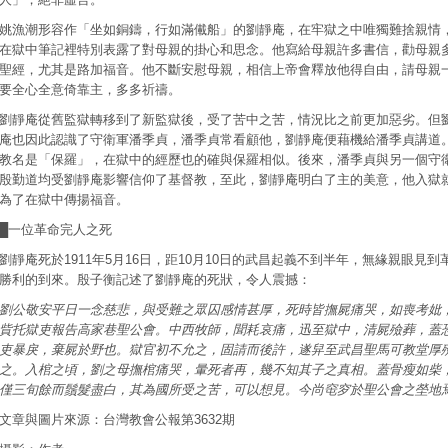
姚漁潮形容作「坐如銅鑄，行如滿儎船」的劉靜庵，在牢獄之中唯獨難捨親情
在獄中筆記裡特別表露了對母親的掛心和思念。他寫給母親許多書信，勸母親
聖經，尤其是路加福音。他不斷安慰母親，相信上帝會釋放他得自由，請母親
要全心全意倚靠主，多多祈禱。
劉靜庵從舊監獄轉移到了新監獄後，受了苦中之苦，情況比之前更加惡劣。但
庵也因此認識了守衛軍潘季貞，潘季貞常看顧他，劉靜庵便藉機給潘季貞講道
教名是「保羅」，在獄中的經歷也的確與保羅相似。後來，潘季貞與另一個守
殷勤道均受劉靜庵影響信仰了基督教，至此，劉靜庵明白了主的美意，他入獄
為了在獄中傳揚福音。
█一位革命完人之死
劉靜庵死於1911年5月16日，距10月10日的武昌起義不到半年，無緣親眼見到
勝利的到來。殷子衡記述了劉靜庵的死狀，令人震撼：
劉公敬安平日一念慈悲，與受難之眾囚感情甚厚，死時皆撫屍痛哭，如喪考妣
貲托獄吏報告高家巷聖公會。中西牧師，聞耗哀痛，迅至獄中，清屍殮葬，蓋
吏暴戾，棄屍於野也。獄官初不允之，固請而後許，遂舁至武昌聖馬可教堂厚
之。入棺之頃，劉之母撫棺痛哭，暈死者再，幾不知其子之真相。蓋骨瘦如柴
僅三旬餘而鬚髮盡白，其為國所受之苦，可以想見。今尚窀穸於聖公會之塋地
文章與圖片來源：台灣教會公報第3632期