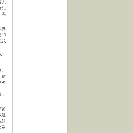
等九
衡記
，馮
與動
10
之災
兩
教。
、信
本教
一
律，
而從
或沮
也歸
之常