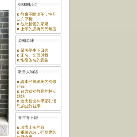
姐妹開步走
教會不斷改革，性別
走向平權
彼此相愛的家規
上帝的恩典代代無盡
原知原味
帶著學生下田去
正名、文面與我
恢復族名的意義
教會人物誌
論李登輝總統的兩條
路線
致力婦女教育的林安
姑娘
追念普世神學家孔漢
思的些許往事
青年青不輕
珍惜上帝的殿
番薯簽詩，抒發農民