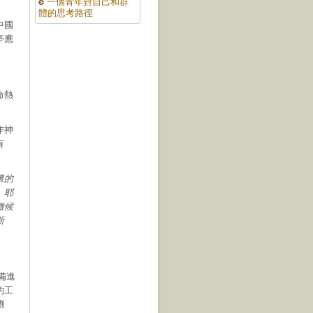
一個青年對自己和群
體的思考路徑
中國
亭應
命熱
作神
有
懷的
。耶
徵候
新
備進
的工
瀏