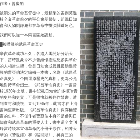
作者 / 曾慶豹
被消失的革命基督徒中，最精采的案例莫過
於辛亥革命前夕的聖公會基督徒，組織日知
會和人物劉靜庵都在革命中扮演關鍵角色。
我們可以從一本禁書開始說起。
█被噤聲的武昌革命真史
辛亥革命成功不久，各路人馬開始分治天
下，當時亂象令不少曾經懷抱理想參與革命
的人相當失望，曾是日知會成員且援助過黃
興的曹亞伯決定編輯一本書，名為《武昌革
命真史》，企圖還原歷史的真相，更為公允
地對待革命烈士。《武昌革命真史》一書曾
於1930年出版，書中記載日知會許多極珍貴
的史料和史實，可是很快就被列作禁書，遭
到查封和燒毀。直到1985年，此書才在上海
書局重新出版。《武昌革命真史》保存極豐
富的史料，不僅作者曹亞伯本身即是參與日
知會和武昌革命的重要人士，書中還全文刊
錄當時幾本宣傳革命的小冊子原作，如陳天
華的《警世鐘》和《猛回頭》、吳貢三的