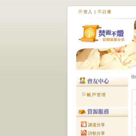
登入
|
註冊
信
帳戶管理
講道分享
詩歌分享