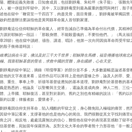
陽、醴陵起義失敗後，日知會成員，包括劉靜庵、朱松坪（朱子龍）、張難先
人，被一併捉到牢獄中。其中，又以劉靜庵受到最為嚴重的盤問與拷打，殷子
述他在獄中「鞭背至一千四百下，肉盡見骨，面目青腫」。劉靜庵被單獨囚禁
啟鈞想盡辦法要誣指他是黃岡縣革命黨人首領劉家運。
劉靜庵這位信仰耶穌的革命黨人，經常告誡自己準備為革命付出代價，其精神
力源於耶穌的一段話：「那殺身體、不能殺靈魂的，不要怕他們。」（馬太福音
章28節）他在獄中讀經、禱告、講道、唱詩，他第一次向同因搞革命而受牢獄
的殷子衡佈道時說：
維摩詰病在斗室，佛法及於三千大千世界；耶穌降生馬槽，福音傳播地球南北
極。我靠耶穌基督的聖名，求救中國的苦難，身在縲紲，心在天堂。
劉靜庵的獄中筆記，摘錄《明儒學案》的部分並不多，大多數篇幅是論述基督
從他的文字表達來看，這些作品可以算得上是他的靈修之作，論及人的罪、愛
德、重生、事奉上帝、祈禱等基督徒應知的基本道理。劉靜庵對於基督教的基
義是熟悉的，他論及「以聖餐與主交通」，還論及道成肉身、神人二性、三位
體、上帝國、耶穌復活，甚至對於新約、舊約之別也有精確的說法：「舊約以
新約以愛；律服者奴，愛懷者子。」
劉靜庵因信仰支持革命，陷入殘酷的牢獄之災，身心難免陷入極端的痛苦，然
其獄中筆記看來，支撐著他的也是他內心的篤信。我們很難從其文字找到痛苦
喪之詞，相反地，處處流露無比的信心，難怪他在獄中的表現甚至感動了獄卒
信基督教，宛如當年保羅所為。反對文化大革命的學者熊十力形容他「非一般
人」，絕非虛言。