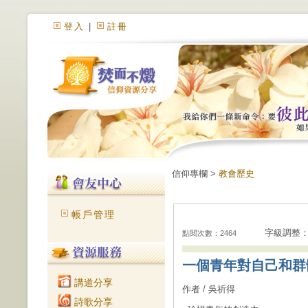
登入
|
註冊
信仰專欄 >
教會歷史
帳戶管理
字級調整
點閱次數：2464
一個青年對自己和群
講道分享
作者 / 吳祈得
詩歌分享