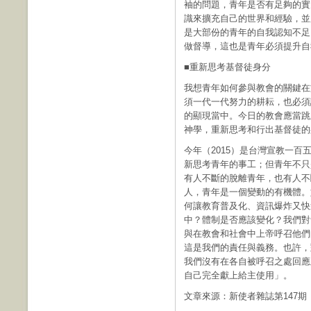
袖的問題，青年是否有足夠的實
識來擴充自己的世界和經驗，並
是大部份的青年的自我認知不足
做督導，這也是青年必須提升自
■重新思考基督徒身分
我想青年如何參與教會的關鍵在
須一代一代努力的耕耘，也必須
的顯現當中。今日的教會應當跳
神學，重新思考和行出基督徒的
今年（2015）是台灣宣教一
新思考青年的事工；但青年不只
有人不斷的脫離青年，也有人不
人，青年是一個變動的有機體。
何讓教育普及化、資訊爆炸又快
中？體制是否應該變化？我們對
與在教會和社會中上帝呼召他們
這是我們的責任與義務。也許，
我們沒有在各自被呼召之處回應
自己完全獻上給主使用」。
文章來源：新使者雜誌第147期