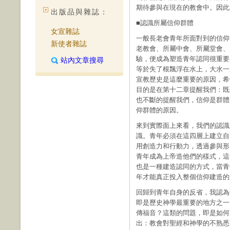
期待參與在現在的教會中。因此
出版品與雜誌：
■認識所屬信仰群體
女宣雜誌
一般長老會青年所面對到的信仰
新使者雜誌
老教會、所屬中會、所屬堂會、
驗，便成為塑造青年認同很重要
站內文章搜尋
等於失了根飄浮在水上，大水一
宣教歷史是這麼重要的原因，希
目的是在第十二章提醒我們：既
也不斷的提醒我們，信仰是群體
仰群體的原因。
來到實際面上來看，我們的認識
識。青年必須在這四層上建立自
用創造力和行動力，透過參與形
青年成為上帝造他們的樣式，這
也是一種建造認同的方式，當青
年才能真正投入整個信仰建造的
回歸到青年自身的反省，我認為
即是歷史神學最重要的地方之一
傳福音？這類的問題，即是如何
出：教會對聖經和神學的不熟悉