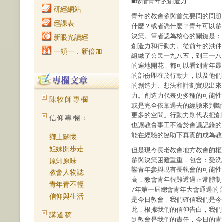
■珍惜青年的創造力
研經網站
青年的教會參與首先要問的問題
經課表
什麼？或者憑什麼？青年可以參
決策。筆者認為核心的關鍵是：
新眼光讀經
創造力和行動力。從前年的洪仲
一領一．新倍加
組織了公民一九八五，到三一八
的遍地開花，都可以看到青年最
的部份即在於行動力，以及他們
的創造力、想法和計劃實現出來
力。創造力代表更多種的可能性
陳牧師專欄
或是完全依靠過去的經驗來判斷
更多的空間。行動力則代表把創
信仰專欄：
也讓教會事工不淪於會議記錄的
能在經驗的協助下真實的成為教
鄉土關懷
姐妹開步走
但是現今長老教會地方教會的權
參與決策困難重重，包含：受洗
原知原味
響青年參與現有長執會的可能性
教會人物誌
高，教會青年很難透過正常體制
青年青不輕
7年第一屆總會青年大會通過的
信仰與生活
是今日教會，我們確信我們是今
此，根據我們的信仰告白，我們
講道稿
到教會是我們的責任，今日的青