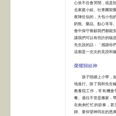
心坐不住會哭鬧，或是
去家庭小組、社青團契
夜陣仗似的，大包小包
奶瓶、藥品、點心等等
會中保守眷顧我們都能
讓我們可以有些許的喘
先生說的話：「感謝你
這都是一次次的見證和
榮耀歸給神
孩子陸續上小學，
地進行。除了我和先生
教養院工作，常有機會
餐。過往不管是搬家，
在匆匆忙忙的節奏，甚
靜、要仰望神同在的恩