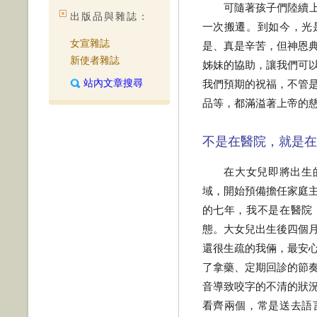
可隨著孩子們陸續
出版品與雜誌：
一次搬遷。到如今，光
女宣雜誌
是、真是辛苦，但神恩
新使者雜誌
姊妹的協助，讓我們可
站內文章搜尋
我們預期的祝福，不管
品等，都滿溢著上帝的
不是在醫院，就是在
在大女兒即將出生
域，開始預備擔任家庭
的七年，我不是在醫院
態。大女兒出生後四個
還很生疏的我倆，最安
了拿藥、定期回診的節
音導致咬字的不清的狀
看齊兩個，常是送去語