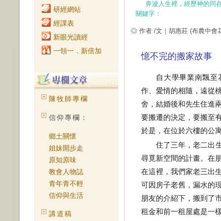
奔波人生裡，經歷神的同
研經網站
關鍵字：
經課表
◎ 作者 /文｜胡惠莊
(布農中會
新眼光讀經
一領一．新倍加
憶不完的搬家故事
自大學畢業南飄至
作、愛情的相隨，遠從
陳牧師專欄
舍，結婚後和先生住進
要搬遷的決定，要搬至
信仰專欄：
於是，在位於六樓的公
鄉土關懷
住了三年，老二出
姐妹開步走
尋覓新空間的計畫。在
原知原味
在這裡，我們家老三出
教會人物誌
青年青不輕
可因房子老舊，漏水的
信仰與生活
朋友的介紹下，搬到了
租金和前一租屋處是一
講道稿