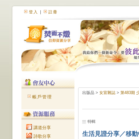
登入
|
註冊
出版品 >
女宣雜誌
>
第483期
帳戶管理
特輯
講道分享
生活見證分享／移動
詩歌分享