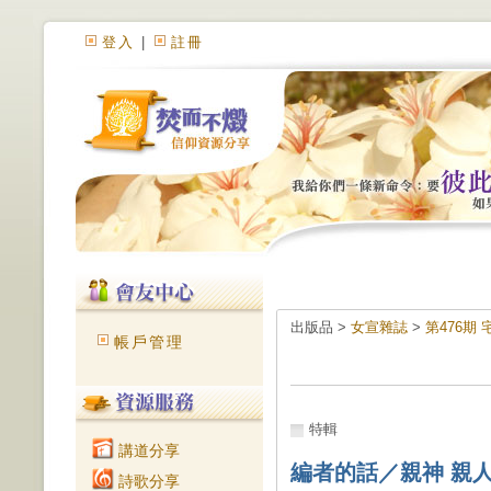
登入
|
註冊
出版品 >
女宣雜誌
>
第476期
帳戶管理
特輯
講道分享
編者的話／親神 親
詩歌分享