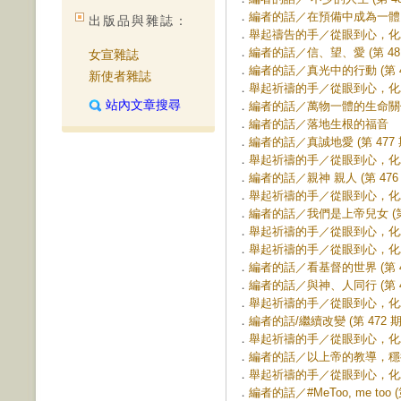
．
編者的話／在預備中成為一體 (第
出版品與雜誌：
．
舉起禱告的手／從眼到心，化為祈禱
．
編者的話／信、望、愛 (第 481
女宣雜誌
．
編者的話／真光中的行動 (第 48
新使者雜誌
．
舉起祈禱的手／從眼到心，化為祈禱
站內文章搜尋
．
編者的話／萬物一體的生命關係 (
．
編者的話／落地生根的福音 (第
．
編者的話／真誠地愛 (第 477 
．
舉起祈禱的手／從眼到心，化為祈禱
．
編者的話／親神 親人 (第 476 
．
舉起祈禱的手／從眼到心，化為祈禱
．
編者的話／我們是上帝兒女 (第 
．
舉起祈禱的手／從眼到心，化為祈禱
．
舉起祈禱的手／從眼到心，化為祈禱
．
編者的話／看基督的世界 (第 47
．
編者的話／與神、人同行 (第 47
．
舉起祈禱的手／從眼到心，化為祈禱
．
編者的話/繼續改變 (第 472 期
．
舉起祈禱的手／從眼到心，化為祈禱
．
編者的話／以上帝的教導，穩行向
．
舉起祈禱的手／從眼到心，化為祈禱
．
編者的話／#MeToo, me too (