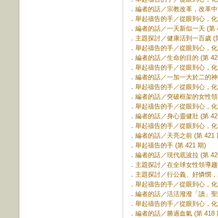
．
編者的話／宗教改革，改革中 (第
．
舉起禱告的手／從眼到心，化為禱告
．
編者的話／一天新似一天 (第 42
．
主題探討／健康活到一百歲 (第 
．
舉起禱告的手／從眼到心，化為禱告
．
編者的話／生命的目的 (第 425
．
舉起禱告的手／從眼到心，化為禱告
．
編者的話／一加一大於二的神蹟 (
．
舉起禱告的手／從眼到心，化為禱告
．
編者的話／突破框架的女性領導 (
．
舉起禱告的手／從眼到心，化為禱告
．
編者的話／身心靈健壯 (第 422
．
舉起禱告的手／從眼到心，化為禱告
．
編者的話／天亮之前 (第 421 
．
舉起禱告的手 (第 421 期)
．
編者的話／現代底波拉 (第 420
．
主題探討／在全球女性領導趨勢中
．
主題探討／行公義、好憐憫，為青
．
舉起禱告的手／從眼到心，化為禱告
．
編者的話／活活潑潑「讀」聖經 (
．
舉起禱告的手／從眼到心，化為禱告
．
編者的話／勝過血氣 (第 418 