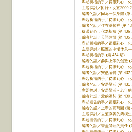
．
舉起祈禱的手／從眼到心，化為祈禱
．
主題探討／附錄：女宣2009-20
．
編者的話／同為一個身體 (第 43
．
舉起祈禱的手／從眼到心，化為祈禱
．
編者的話／住在基督裡 (第 436
．
從眼到心，化為祈禱 (第 436 
．
編者的話／母語無懼 (第 435 
．
舉起祈禱的手／從眼到心，化為祈禱
．
主題探討／照護的中場休息──喘息
．
舉起祈禱的手 (第 434 期)
．
編者的話／參與上帝的創造 (第 
．
舉起祈禱的手／從眼到心，化為祈禱
．
編者的話／安然睡覺 (第 432 
．
舉起祈禱的手／從眼到心，化為祈禱
．
編者的話／安居樂活 (第 431 
．
主題探討／安居樂活－老年的居住
．
編者的話／愛的團契 (第 430 
．
舉起禱告的手／從眼到心，化為禱告
．
編者的話／上帝的葡萄園 (第 42
．
主題探討／去蕪存菁的簡樸生活 (
．
舉起禱告的手／從眼到心，化為禱告
．
編者的話／善盡管理的責任 (第 
．
舉起禱告的手／從眼到心，化為禱告