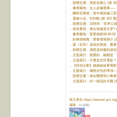
．
肢體交通：買粽送愛心 (第 364
．
書香園地：女人必備寶典──《女
．
團契百寶箱：更年期保健三部曲--
．
靈修小品：吃到飽 (第 363 期
．
肢體交通：2006年「世界公禱日
．
廚房看招：養生保健黃豆芽? (第 
．
書香園地：婆婆媽媽30‧40‧50 (
．
好康倒相報：營會場地簡介 (第 
．
讓《女宣》成為你查經、聚會的好
．
肢體交通：感恩是快樂的源頭 (第
．
主題探討：親愛的，錢都是「我們
．
主題探討：什麼是女性電影？ (第
．
【特別企劃】姊姊妹妹看電影：免
．
主題探討：擁抱女性的導演──簡偉
．
肢體交通：婦女關懷弱小教會事工
．
主題探討：好一個花好月圓 (第 
原文來自 https://women.pct.
滋味
(1-16頁)
476