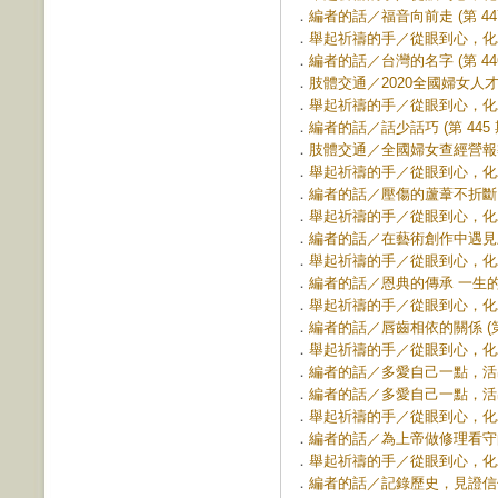
．
編者的話／福音向前走 (第 447
．
舉起祈禱的手／從眼到心，化為祈禱
．
編者的話／台灣的名字 (第 446
．
肢體交通／2020全國婦女人才訓練
．
舉起祈禱的手／從眼到心，化為祈禱
．
編者的話／話少話巧 (第 445 
．
肢體交通／全國婦女查經營報導 (
．
舉起祈禱的手／從眼到心，化為祈禱
．
編者的話／壓傷的蘆葦不折斷 (第
．
舉起祈禱的手／從眼到心，化為祈禱
．
編者的話／在藝術創作中遇見上帝 
．
舉起祈禱的手／從眼到心，化為祈禱
．
編者的話／恩典的傳承 一生的祝福
．
舉起祈禱的手／從眼到心，化為祈禱
．
編者的話／唇齒相依的關係 (第 
．
舉起祈禱的手／從眼到心，化為祈禱
．
編者的話／多愛自己一點，活出自我
．
編者的話／多愛自己一點，活出自我
．
舉起祈禱的手／從眼到心，化為祈禱
．
編者的話／為上帝做修理看守的人 
．
舉起祈禱的手／從眼到心，化為祈禱
．
編者的話／記錄歷史，見證信仰 (