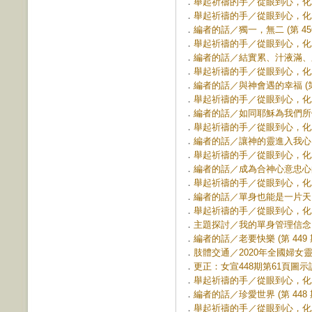
．
舉起祈禱的手／從眼到心，化為祈禱
．
舉起祈禱的手／從眼到心，化為 (
．
編者的話／獨一，無二 (第 456
．
舉起祈禱的手／從眼到心，化為祈禱
．
編者的話／結實累、汁液滿、顏色
．
舉起祈禱的手／從眼到心，化為祈禱
．
編者的話／與神會遇的幸福 (第 
．
舉起祈禱的手／從眼到心，化為祈禱
．
編者的話／如同耶穌為我們所做的 
．
舉起祈禱的手／從眼到心，化為祈禱
．
編者的話／讓神的靈進入我心 (第
．
舉起祈禱的手／從眼到心，化為祈禱
．
編者的話／成為合神心意忠心的僕人
．
舉起祈禱的手／從眼到心，化為祈禱
．
編者的話／單身也能是一片天 (第
．
舉起祈禱的手／從眼到心，化為祈禱
．
主題探討／我的單身管理信念 (第
．
編者的話／老要快樂 (第 449 
．
肢體交通／2020年全國婦女靈修營
．
更正：女宣448期第61頁圖示說明
．
舉起祈禱的手／從眼到心，化為祈禱
．
編者的話／珍愛世界 (第 448 
．
舉起祈禱的手／從眼到心，化為祈禱