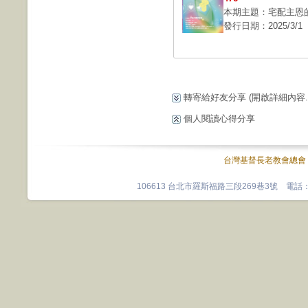
本期主題：宅配主恩
發行日期：2025/3/1
轉寄給好友分享
(開啟詳細內容...
個人閱讀心得分享
台灣基督長老教會總會
106613 台北市羅斯福路三段269巷3號 電話：0