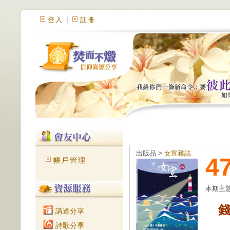
登入
|
註冊
出版品 >
女宣雜誌
4
帳戶管理
本期主
講道分享
詩歌分享