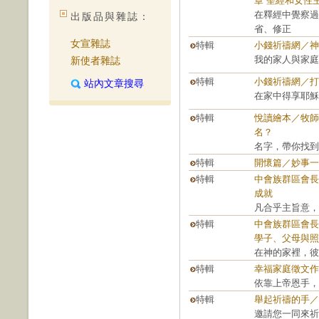
章 聖經和女性
在釋經中覺察過
出版品與雜誌：
省、修正
女宣雜誌
特輯
小錢祈禱網／神
我的家人與家庭
新使者雜誌
特輯
小錢祈禱網／打
站內文章搜尋
在家中得享耶穌
特輯
悅讀繪本／牧師娘，
名？
名字，帶你找到
特輯
開懷篇／妙事一
特輯
中會族群區會長
成就
凡合乎主旨意，
特輯
中會族群區會長
學子、父母與照
在神的家裡，彼
特輯
幸福家庭徵文作
依靠上帝恩手，
特輯
舉起祈禱的手／
邀請您一同來祈