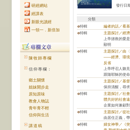
研經網站
發行日期：
經課表
分類
新眼光讀經
特輯
編者的話／看基
一領一．新倍加
特輯
主題探討／經濟
上帝拯救的愛是
顯明
特輯
主題探討／由〈
——經濟、環境
陳牧師專欄
反省
上帝呼召人聽見
信仰專欄：
跟隨耶穌的使命
鄉土關懷
特輯
主題探討／基督
姐妹開步走
保持清醒，尋求
特輯
主題探討／社會
原知原味
體共好的社會遠
教會人物誌
企業如何兼顧對
青年青不輕
特輯
主題探討／從社
信仰與生活
由居住正義，帶
特輯
婦女神學／《突
講道稿