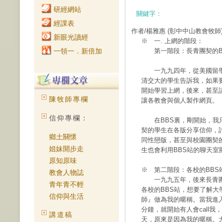
研經網站
關鍵字：
經課表
作者/楊雅惠
(彰中中山教會牧師
新眼光讀經
※ 一. 上網的階段：
一領一．新倍加
第一階段：長青團契的BBS
一九九四年，從美國留學
清交大的學生告訴我，如果
開始學習上網，後來，甚至
陳牧師專欄
讓各教會與個人製作網頁。
信仰專欄：
在BBS裏，剛開始，我只
契的學生在各版分享信仰，
鄉土關懷
同性戀版，甚至與校園團契
姐妹開步走
生也會利用BBS站的聊天
原知原味
※ 第二階段：各校的BBS
教會人物誌
一九九五年，後來長青團
青年青不輕
各校的BBS站，想要了解
信仰與生活
師』做為我的暱稱。當我進
分鐘，就開始有人會call
講道稿
天，原來是因為我的暱稱。