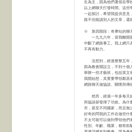
生為主，因為他們暑假在學
以上網聊天打發時間。這些
一起探討，希望我提供意見
路不但能讀別人的文章，還
※ 第四階段：奇摩站的聊
一九九六年，當我離開新
中斷了網路事工。我上網只
不再有動力。
沒想到，經過整整五年，
因為教會開設立，不到十個
舉辦一些才藝班，包括英文
我開始想，其實要帶領鄰居
網路聊天做協談、關懷與傳
然而，經過一年多每天的
與協談卻發揮了功效。為什
市，甚至不同國家，而且無
好奇的問我的工作在做些什
不太可能可以做到帶領他們
性別、年齡、職業，都有欺
易邀請網友到教會，因為會