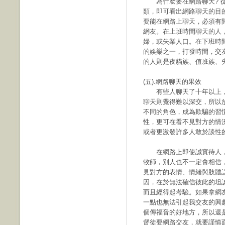
為什麼要在網路聊天? 從
類，即可看出網路聊天的目
要能在網路上聊天，必須有
網友。在上班時間聊天的人
婦，或失業人口。在下班時
的娛樂之一，打發時間，交
的人則是夜貓族、值班族、
(五).網路聊天的果效
有些人聊天了十年以上，
聊天則覺得難以深交，所以
不同的角色，成為欺騙的習
性，更可在看不見對方的情
或者更激發許多人敢於談性
在網路上即使誠實待人，
牧師，別人也不一定會相信
見對方的表情、情緒與肢體
因，在於無法確信彼此的坦
而且經得起考驗。如果拿網
一點也無法引起我交友的興
個傳福音的好地方，所以還
督徒要網路交友，就要謹慎