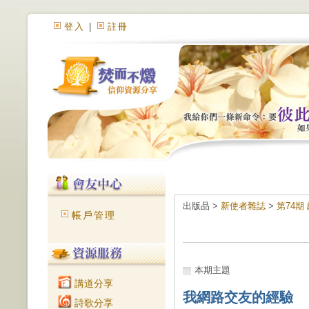
登入
|
註冊
出版品 >
新使者雜誌
>
第74期
帳戶管理
本期主題
講道分享
我網路交友的經驗
詩歌分享