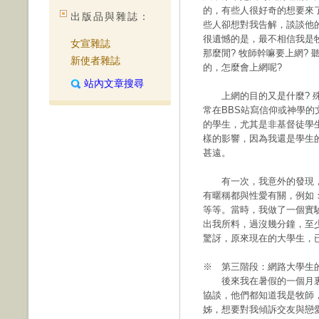
的，有些人很好奇的想要來
出版品與雜誌：
些人卻想對我告解，談談他
很遺憾的是，最不相信我是
女宣雜誌
那麼閒? 牧師幹嘛要上網?
新使者雜誌
的，怎麼會上網呢?
站內文章搜尋
上網的目的又是什麼? 殊
常在BBS站寫信仰或神學
的學生，尤其是非基督徒學
樣的影響，因為我還是學生
甚遠。
有一次，我意外的發現，某知
有暱稱都與性愛有關，例如
等等。當時，我做了一個實
出我所料，過沒幾分鐘，至少
驚訝，原來現在的大學生，
※ 第三階段：網路大學生
後來我在暑假的一個月裏
協談，他們都知道我是牧師
姊，想要對我傾訴交友與戀