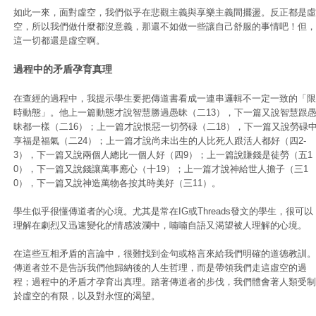
如此一來，面對虛空，我們似乎在悲觀主義與享樂主義間擺盪。反正都是虛
空，所以我們做什麼都沒意義，那還不如做一些讓自己舒服的事情吧！但，
這一切都還是虛空啊。
過程中的矛盾孕育真理
在查經的過程中，我提示學生要把傳道書看成一連串邏輯不一定一致的「限
時動態」。他上一篇動態才說智慧勝過愚昧（二13），下一篇又說智慧跟
昧都一樣（二16）；上一篇才說恨惡一切勞碌（二18），下一篇又說勞碌
享福是福氣（二24）；上一篇才說尚未出生的人比死人跟活人都好（四2-
3），下一篇又說兩個人總比一個人好（四9）；上一篇說賺錢是徒勞（五1
0），下一篇又說錢讓萬事應心（十19）；上一篇才說神給世人擔子（三1
0），下一篇又說神造萬物各按其時美好（三11）。
學生似乎很懂傳道者的心境。尤其是常在IG或Threads發文的學生，很可以
理解在劇烈又迅速變化的情感波瀾中，喃喃自語又渴望被人理解的心境。
在這些互相矛盾的言論中，很難找到金句或格言來給我們明確的道德教訓。
傳道者並不是告訴我們他歸納後的人生哲理，而是帶領我們走這虛空的過
程；過程中的矛盾才孕育出真理。踏著傳道者的步伐，我們體會著人類受制
於虛空的有限，以及對永恆的渴望。