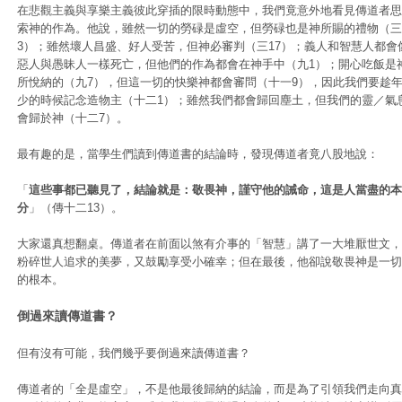
在悲觀主義與享樂主義彼此穿插的限時動態中，我們竟意外地看見傳道者思
索神的作為。他說，雖然一切的勞碌是虛空，但勞碌也是神所賜的禮物（三
3）；雖然壞人昌盛、好人受苦，但神必審判（三17）；義人和智慧人都會
惡人與愚昧人一樣死亡，但他們的作為都會在神手中（九1）；開心吃飯是
所悅納的（九7），但這一切的快樂神都會審問（十一9），因此我們要趁
少的時候記念造物主（十二1）；雖然我們都會歸回塵土，但我們的靈／氣
會歸於神（十二7）。
最有趣的是，當學生們讀到傳道書的結論時，發現傳道者竟八股地說：
「
這些事都已聽見了，結論就是：敬畏神，謹守他的誡命，這是人當盡的本
分
」（傳十二13）。
大家還真想翻桌。傳道者在前面以煞有介事的「智慧」講了一大堆厭世文，
粉碎世人追求的美夢，又鼓勵享受小確幸；但在最後，他卻說敬畏神是一切
的根本。
倒過來讀傳道書？
但有沒有可能，我們幾乎要倒過來讀傳道書？
傳道者的「全是虛空」，不是他最後歸納的結論，而是為了引領我們走向真