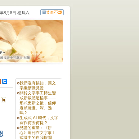
6年8月8日 禮拜六
我們沒有搞錯，讓文
字繼續做見證
關於文字事工轉生變
成新載體這檔事——
形式更新之後，信仰
還願意慢、深、難
嗎？
生成式 AI 時代，文字
寫作何去何從？
見證的重量：《耕
恩
心》週刊在文字事工
式微中的自我探問