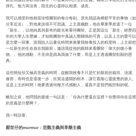
掙扎、無力與沮喪，陌生的心靈得以相遇、成長。
我可以感受到他相當珍惜團契的每分每刻。原先我認為稀鬆平常的事物（如
分享近況），對他來說很不可思議。上主真幽默，他在畢業季差遣了一位
「新生」，以他純真與新奇的眼光來看待團契。正是因這位「新生」經歷四
年的大學人生歷練，才知曉團契中真誠人際關係的可貴，以及上主的愛可以
是怎麼一回事。當我陷入以量化時間來衡量我牧養投入的程度時，上主卻把
一位新生的生命放在我眼前，邀請我從他的眼睛來看團契「偉大的微小事
物」。他的感動，不見得是因為我做了什麼，而是上主透過團契彰顯的恩
典。
這些簡短但又極具意義的時間，提醒我牧養不只是忙於眼前的栽培、澆灌、
修剪，有時也是退後一步，欣賞這盛開的樹木，讓它遮蔭心靈疲憊的旅人。
這是上主的時間！祂要透過何種方式感動人，還真不是我們能控制的呢。
離別之前，他問我的最後一句話是：「你為什麼還在這裡？你覺得待在這裡
的意義是什麼啊？」
我一時語塞。
厭世仔的murmur：悲觀主義與享樂主義