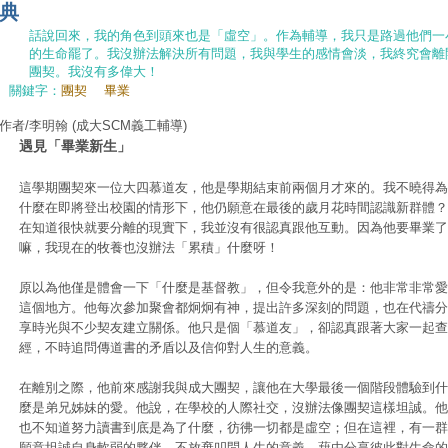
典
話說回來，我的角色到頭來也是「虛空」。作為輔導，我只是路過他們一
的生命罷了。我沒辦法解決所有問題，我與學生的感情會淡，我終究會離
團契。我沒有多偉大！
關鍵字：
團契
畢業
作者/李明翰
(成大SCM義工輔導)
遇見「畢業新生」
這學期團契來一位大四慕道友，他是學期結束前兩個月才來的。我不曉得為
什麼在即將登出校園的情形下，他仍願意在最後的歲月花時間認識新群體？
在知道很快就要分離的現實下，我並沒有很認真跟他互動。因為他要畢業了
嘛，我現在的牧養也沒辦法「累積」什麼呀！
原以為他僅是體會一下「什麼是基督教」，但令我意外的是：他非常非常愛
這個地方。他每次參加聚會都炯炯有神，提出許多深刻的問題，也在代禱分
享時光與不少契友建立關係。他只是個「慕道友」，卻認真跟著大家一起查
經，不時追問傳道書的矛盾以及信仰對人生的意義。
在離別之際，他前來感謝我與成大團契，讓他在大學最後一個階段體驗到什
麼是弟兄姊妹的愛。他說，在學校的人際社交，沒辦法像團契這樣坦誠。他
也不知道努力讀書到底是為了什麼，彷彿一切都是虛空；但在這裡，有一群
願意坦誠自身軟弱的夥伴，不放棄叩問人生的意義。藉由分享彼此對生命的