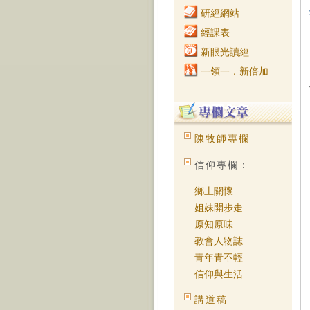
研經網站
經課表
新眼光讀經
一領一．新倍加
陳牧師專欄
信仰專欄：
鄉土關懷
姐妹開步走
原知原味
教會人物誌
青年青不輕
信仰與生活
講道稿