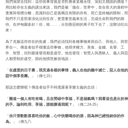
我們渴望去找到：這些俗事背後是否對應著某種永恆、深刻又穩固的價值？
用比較存在主義的講法來說，我們是被「拋在」世界中，並在長大的過程中
逐漸與母體分離，意識到自己是孤獨且有限的存有。死亡是終極的限制，而
我們不只是照著演化法則生存，更需要意義來生活，完成生命對我們的期
待。在伊甸園多好！但，唉……，分別善惡樹的果子吃下去了，沒辦法吐出
來！
為了克服這些存在的焦慮，我們必須找到各種事物來與自己、與他人、與世
界合一。傳道者似乎很懂這些事物，他尋求權力、美食、金錢、名譽、工
作、智慧，但到最後發現都是虛空。他也發現：智慧人與愚昧人、義人與惡
人都受制於虛空。因此他憤世嫉俗地說：
「
在虛度的日子裏，我見過各樣的事情，義人在他的義中滅亡，惡人在他的
惡中倒享長壽。
」（傳七15）
那該怎麼辦呢？傳道者似乎不時透露著享樂主義的念頭：
「
難道一個人有吃有喝，且在勞碌中享福，不是福氣嗎？我看這也是出於神
的手。論到吃用、享福，誰能勝過我呢？
」（傳二24-25）
「
你只管歡歡喜喜吃你的飯，心中快樂喝你的酒，因為神已經悅納你的作
為。
」（傳九7）