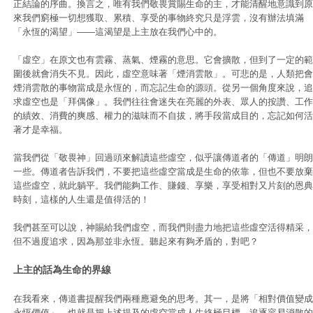
正結論的序曲。換言之，唯有我們敬畏賞賜生命的主，才能清醒地意識到原
來我們窮極一切想獲取、累積、享受的事物終究只是浮雲，沒有辦法填滿
「永恆的渴望」——這渴望是上主放在我們心中的。
「虛空」在原文也有雲霧、蒸氣、煙霧的意思。它會擴散，但到了一定的範
圍後就會消失不見。因此，虛空意味著「煙消雲散」。可悲的是，人類把會
煙消雲散的事物當成是永恆的，而忘記生命的源頭。從另一個角度來說，追
求虛空也是「拜偶像」。我們往往會迷失在亮麗的外表、眾人的按讚、工作
的績效、消費的爽感、權力的滋味而不自拔，將手段當成目的，忘記如何活
著才是幸福。
當我們從「敬畏神」回過頭來解讀這些虛空，似乎讓傳道者的「傳道」明朗
一些。傳道者告訴我們，不要把這些虛空當成是生命的依靠，但也不要放棄
這些虛空，就此躺平。我們能夠工作、賺錢、享樂，享受相對又片刻的恩典
時刻，這樣的人生還是值得活的！
我們甚至可以說，神賜給我們虛空，而我們則盡力地把這些虛空活得精采，
但不過度追求，因為那並非永恆。聽起來有夠矛盾的，對吧？
上主的話為生命的界線
在我看來，傳道書提醒我們兩種應避免的思考。其一，是將「相對價值變成
永恆價值」，也就是把上述提及的虛空當成人生終極目標，追逐容易消散的