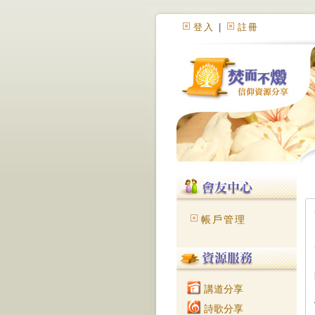
登入
|
註冊
帳戶管理
講道分享
詩歌分享