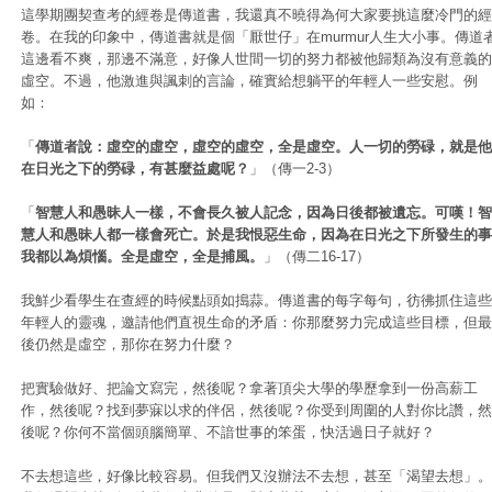
這學期團契查考的經卷是傳道書，我還真不曉得為何大家要挑這麼冷門的經
卷。在我的印象中，傳道書就是個「厭世仔」在murmur人生大小事。傳道
這邊看不爽，那邊不滿意，好像人世間一切的努力都被他歸類為沒有意義的
虛空。不過，他激進與諷刺的言論，確實給想躺平的年輕人一些安慰。例
如：
「
傳道者說：虛空的虛空，虛空的虛空，全是虛空。人一切的勞碌，就是他
在日光之下的勞碌，有甚麼益處呢？
」（傳一2-3）
「
智慧人和愚昧人一樣，不會長久被人記念，因為日後都被遺忘。可嘆！智
慧人和愚昧人都一樣會死亡。於是我恨惡生命，因為在日光之下所發生的事
我都以為煩惱。全是虛空，全是捕風。
」（傳二16-17）
我鮮少看學生在查經的時候點頭如搗蒜。傳道書的每字每句，彷彿抓住這些
年輕人的靈魂，邀請他們直視生命的矛盾：你那麼努力完成這些目標，但最
後仍然是虛空，那你在努力什麼？
把實驗做好、把論文寫完，然後呢？拿著頂尖大學的學歷拿到一份高薪工
作，然後呢？找到夢寐以求的伴侶，然後呢？你受到周圍的人對你比讚，然
後呢？你何不當個頭腦簡單、不諳世事的笨蛋，快活過日子就好？
不去想這些，好像比較容易。但我們又沒辦法不去想，甚至「渴望去想」。