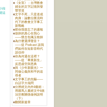
《女宣》：台灣教會
婦女的文字記憶與發
小段
聲管道
開這
文字不死，只是道成
肉身：論數位匯流時
代下的教會文字事工
新戰略
那份我曾忘了的週報
放妳的真心在我心
——懷念包珮玉牧師
為什麼選擇聲音？
——從 Podcast 談我
們如何在短影音時代
談信仰
你為何還在這裡？
——從「畢業新生」
反思虛空與恩典
與《少年新眼光》一
同做公義與和平的追
尋者
文字事工的先驅——
白話字大哉問
分辨經文內外ê藝術：
用羅馬人書經文中ê政
治宗教關係做例說明
（下）
翻開新篇章