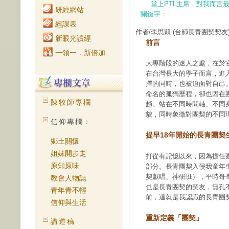
當上PTL主席，對我而言
研經網站
關鍵字：
經課表
作者/李思穎
(台師長青團契契友
新眼光讀經
前言
一領一．新倍加
大專階段的迷人之處，在於
在台灣長大的學子而言，進
擇的同時，也被迫面對自己
命名的孤獨歷程，卻也因在
陳牧師專欄
趟。站在不同時間軸、不同
貌，同時象徵對團契的不同
信仰專欄：
提早18年開始的長青團契
鄉土關懷
姐妹開步走
打從有記憶以來，因為擔任
原知原味
部分。長青團契入侵我童年
契獻唱、神研班），平時哥
教會人物誌
也是長青團契的契友，無孔
青年青不輕
前，這就是我認識的長青團
信仰與生活
重新定義「團契」
講道稿