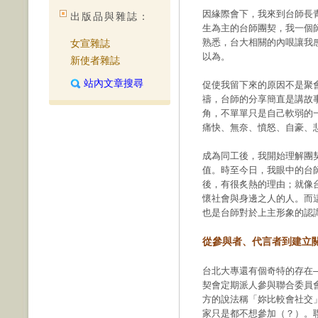
因緣際會下，我來到台師長
出版品與雜誌：
生為主的台師團契，我一個
熟悉，台大相關的內哏讓我
女宣雜誌
以為。
新使者雜誌
站內文章搜尋
促使我留下來的原因不是聚
禱，台師的分享簡直是講故
角，不單單只是自己軟弱的
痛快、無奈、憤怒、自豪、
成為同工後，我開始理解團
值。時至今日，我眼中的台
後，有很炙熱的理由；就像
懷社會與身邊之人的人。而
也是台師對於上主形象的認
從參與者、代言者到建立
台北大專還有個奇特的存在—
契會定期派人參與聯合委員
方的說法稱「妳比較會社交」
家只是都不想參加（？）。