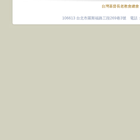
台灣基督長老教會總會
106613 台北市羅斯福路三段269巷3號 電話：0