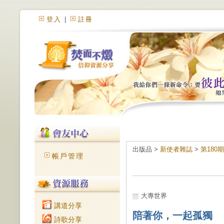
登入
|
註冊
出版品 >
新使者雜誌
>
第180
帳戶管理
大專世界
講道分享
陪著你，一起孤獨
詩歌分享