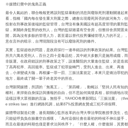
※媒體幻覺中的鬼島正義
最令人氣結的，聯合晚報更將該則監獄暴動的消息與廢除死刑運動關連起來
看，指稱「國內每在發生重大刑案之際，總會出現廢死與否的拔河角力，但
投射在刑事政策後端的監獄管理，台灣沒有像美國設有超高度管理的重刑監
獄，來關終身監禁的收刑人，台灣的監獄雖還有空舍房，但整排舍房閒置未
開，因為沒有多餘的管理人力，甚至還以替代役男彌補管理人力的不足」，
意在言外的暗示，台灣現階段沒有可以廢除死刑的條件。
其實，監獄超收的問題，是政府採行一連串錯誤的刑事政策的結果。台灣監
所共六萬名受刑人，百分之四十是毒品犯，其中絕大多數只是施用成癮，而
非販運。在政府錯誤的刑事政策之下，該進醫院的大量進住監獄，於是造就
了高再犯率、高回籠率。監獄成了犯罪旋轉門，受刑人進去、出來、再進
去，小弟變成大咖，再根據一罪一罰、三振法案規定，本來只是矯治罪犯的
地方，最終成了關一輩子終老其中的所在。
台灣新聞媒體，所謂的「無冕王」、「第四權」，動輒以「堅持人民有知的
權利」來捍衛自身採訪與播報的自由，但不思如何揭發真相，卻持續地出現
這樣誤導大眾視聽的言論，無怪乎，YAHOO奇摩新聞以「三振法案」（thr
e strikes law）進行網路民調，結果87%投票網友贊成三犯不得假釋。
媒體帶頭製造幻覺，連長期關心監所改革的台灣大學法學院教授李茂生，也
只能徒呼負負在臉書空自感嘆，「為何這個社會在最初的時候不伸出援手，
而且在最後的時期也僅是要求法與秩序？」「什麼人權，什麼復歸，其實都