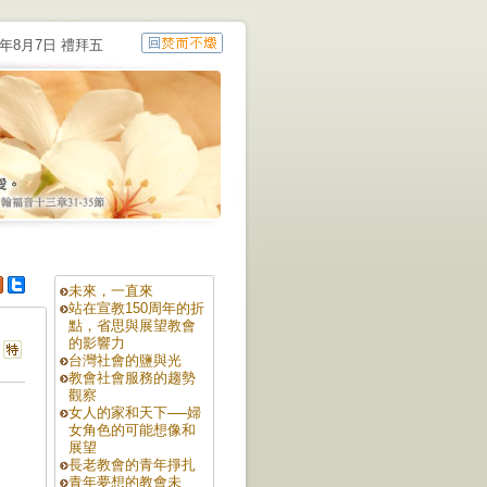
6年8月7日 禮拜五
未來，一直來
站在宣教150周年的折
點，省思與展望教會
的影響力
台灣社會的鹽與光
教會社會服務的趨勢
觀察
女人的家和天下──婦
女角色的可能想像和
展望
長老教會的青年掙扎
青年夢想的教會未