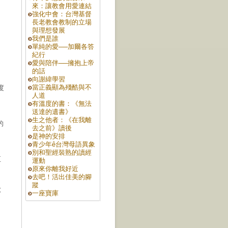
來：讓教會用愛連結
強化中會：台灣基督
長老教會教制的立場
與理想發展
我們是誰
單純的愛­──加爾各答
紀行
愛與陪伴──擁抱上帝
的話
向謝緯學習
當正義顯為殘酷與不
度
人道
有溫度的書：《無法
送達的遺書》
生之他者：《在我離
的
去之前》讀後
是神的安排
青少年ê台灣母語異象
別和聖經裝熟的讀經
至
運動
原來你離我好近
去吧！活出佳美的腳
蹤
獄
一座寶庫