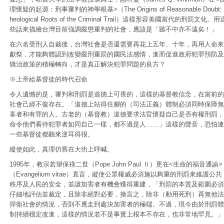
理懷疑的起源：刑事審判的神學根基>（The Origins of Reasonable Doubt: 
heological Roots of the Criminal Trail）這樣形容美國當代的刑罰文化。用
些話來描繪台灣目前強調嚴懲重判的社會，應該是「雖不中亦不遠矣！」
在六名受刑人自裁後，台灣社會是否還需要再花上五年、十年，再用人命來
獻祭，才能夠體認到改變嚴刑重罰的國民法感情，進而促進政府犯罪預防及
矯治政策的積極轉向，才是真正解決犯罪問題的良方？
※上帝給基督徒的時代召命
令人遺憾的是，審判和刑罰是道德上可畏的，這樣的基督教信念，在當前的
社會己經不復存在。「道德上站得住腳的（司法正義）體制必須同時保障無
辜者和有罪的人。古老的（基督教）道德要求法官懷疑自己是否有權刑罰，
命令他們看待犯罪者如同自己一樣，都不過是人……」這樣的聲音，恐怕連
一些基督徒都聽來逆耳得很。
縱使如此，真理仍舊在大街上呼喊。
1995年，教宗若望保祿二世（Pope John Paul Ⅱ）更在<生命的福音通諭>
（Evangelium vitae）直言，縱使公眾權威必須施以夠重的刑罰來維護公共
秩序及人民的安全，並讓加害者有機會獲得重建，「刑罰的本質及範圍必須
仔細地評估並裁定，且除非絕對必要，換言之，除非（動用死刑）再無他法
捍衛社會的情況，否則不應走到處決加害者的極端。不過，現今由於刑罰體
制持續穩定改進，這樣的情況若不是事實上根本不存在，也非常地罕見。」