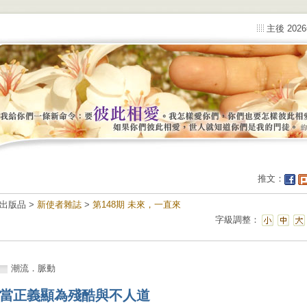
主後 202
推文：
出版品 >
新使者雜誌
>
第148期 未來，一直來
字級調整：
潮流．脈動
當正義顯為殘酷與不人道