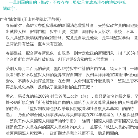
一旦刑罰的目的（悔改）不復存在，監獄只會成為現今的地獄模樣。
關鍵字：
作者/陳文珊
(玉山神學院助理教授)
春節前夕，高雄大寮監獄暴動的新聞消息震驚社會，夾持獄政官員的囚犯提
出就醫人權、假釋門檻、獄中工資、冤情、減刑等五大訴求。最後，不幸，
以六具監獄廣場橫陳的屍體告終。究竟是自殺是他殺，是單純監獄暴動，還
是背後尚有陰謀，至今未有定論。
春節過後，配合新春新氣象，出現另一則肯定獄政的新聞消息，指「103年
全台監所自營產品打破紀錄，創下超過5億元的驚人營業額！」
受刑人每月二百元的薪資，無以維持獄中生計的言由在耳，幾天不到，一轉
眼看到獄所不以監獄人權的提昇來深自期許，反倒喜洋洋地宣稱達到5億元
營收，不禁令人錯愕並質疑：在台灣，人命到底有什麼意義？！監獄是否不
再是以教化為務，反倒成了最最剝削的血汗工廠？！
看來，馬英九總統2009年雖己簽署二公約（註），僅只是沽名釣譽之舉。
於公約所規定的「所有被剝奪自由的人應給予人道及尊重其固有的人格尊嚴
的待遇」、「監獄制度應包括以爭取囚犯改造和社會復員為基本目的的待
遇」，乃至於聯合國人權事務高級專員辦事處在2004年編製的《人權與監
－監獄工作人員國際人權標準袖珍手冊》，強調「國際人權對所有國家級包
括監獄工作人員在內的國家人員都有拘束力」，並要求「執法人員必須悉知
並運用國際人權標準」，政府顯然是完全視而不見，聽若罔聞的。