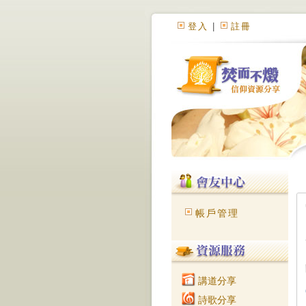
登入
|
註冊
帳戶管理
講道分享
詩歌分享