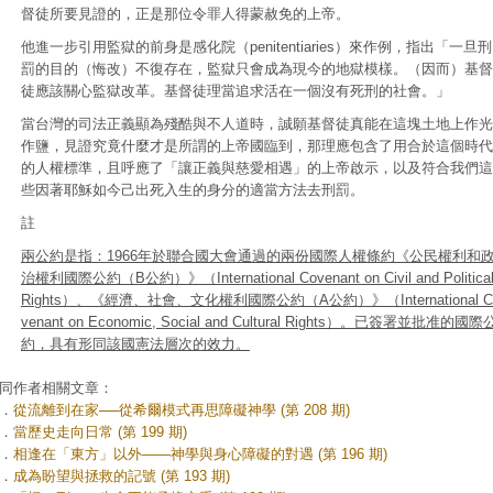
督徒所要見證的，正是那位令罪人得蒙赦免的上帝。
他進一步引用監獄的前身是感化院（penitentiaries）來作例，指出「一旦刑
罰的目的（悔改）不復存在，監獄只會成為現今的地獄模樣。（因而）基督
徒應該關心監獄改革。基督徒理當追求活在一個沒有死刑的社會。」
當台灣的司法正義顯為殘酷與不人道時，誠願基督徒真能在這塊土地上作光
作鹽，見證究竟什麼才是所謂的上帝國臨到，那理應包含了用合於這個時代
的人權標準，且呼應了「讓正義與慈愛相遇」的上帝啟示，以及符合我們這
些因著耶穌如今己出死入生的身分的適當方法去刑罰。
註
兩公約是指：1966年於聯合國大會通過的兩份國際人權條約《公民權利和
治權利國際公約（B公約）》
（International Covenant on Civil and Politica
Rights）
、《經濟、社會、文化權利國際公約（A公約）》
（
International 
venant on Economic, Social and Cultural Rights
）
。已簽署並批准的國際
約
，具有形同該國憲法層次的效力。
同作者相關文章：
．
從流離到在家──從希爾模式再思障礙神學 (第 208 期)
．
當歷史走向日常 (第 199 期)
．
相逢在「東方」以外——神學與身心障礙的對遇 (第 196 期)
．
成為盼望與拯救的記號 (第 193 期)