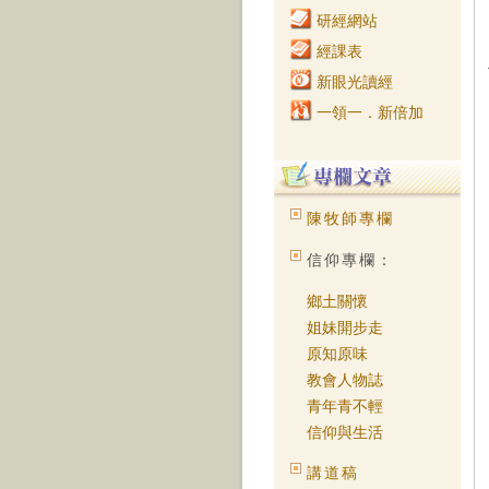
研經網站
經課表
新眼光讀經
一領一．新倍加
陳牧師專欄
信仰專欄：
鄉土關懷
姐妹開步走
原知原味
教會人物誌
青年青不輕
信仰與生活
講道稿