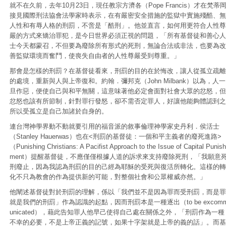
就不在久前，去年10月23日，現任教宗方濟各（Pope Francis）才在梵蒂
接見國際刑法協會法學家時表示，在有嚴密安全措施的監獄中實施殘酷、無
人性和有辱人格的刑罰，不啻是「酷刑」。他並直言，如何用更符合人性尊
嚴的方式來矯治罪犯，是今日世界必須正視的問題，「所有基督徒和善心人
士今天都蒙召，不但要為廢除所有形式的死刑，無論合法或非法，也要為改
善監獄環境而奮鬥，使喪失自由者的人性尊嚴受到尊重。」
那會是怎樣的刑罰？在基督徒看來，刑罰的目的在於悔改，讓人從孤立疏離
的處境，重新與人與上帝復和。約翰．彌邦克（John Milbank）以為，人一
旦作惡，便使自己與和平無關，這意味著他必定會面對社會大眾的忿怒，但
忿怒也該有所節制，針對罪行發怒，卻不需否定罪人，好讓他能夠體認到之
所以受孤立是自己加諸於自身的。
連台灣神學界動不動就要引用的福音派的敘事倫理神學家史丹利．侯活士
（Stanley Hauerwas）也在<刑罰的基督徒：一個和平主義者的廢死進路>
（Punishing Christians: A Pacifist Approach to the Issue of Capital Punish
ment）提醒基督徒，不應僅僅根據人道的訴求來支持廢除死刑，「我願意
刑廢止，因為我認為刑罰的目的己經為耶穌的受死與復活所轉化。這樣的轉
化不只為教會的作為提供新的可能，對整個社會和公眾權威亦然。」
他闡述基督徒對於刑罰的理解，係以「我們並不是因為罪而受刑罰，而是罪
就是我們的刑罰」作為認識的起點，因而刑罰本是一種逐出（to be excom
unicated），藉此告知罪人他早己使得自己處在關係之外，「刑罰作為一種
不幸的必要，不是上帝正義的記號，如果十字架就是上帝的義的話」。而基