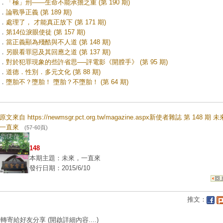
．
「極」刑——生命不能承擔之重 (第 190 期)
．
論戰爭正義 (第 189 期)
．
處理了， 才能真正放下 (第 171 期)
．
第14位淚眼使徒 (第 157 期)
．
當正義顯為殘酷與不人道 (第 148 期)
．
另眼看罪惡及其回應之道 (第 137 期)
．
對於犯罪現象的些許省思──評電影《開膛手》 (第 95 期)
．
道德．性別．多元文化 (第 88 期)
．
墮胎不？墮胎！ 墮胎？不墮胎！ (第 64 期)
原文來自 https://newmsgr.pct.org.tw/magazine.aspx新使者雜誌 第 148 期 
一直來
(57-60頁)
148
本期主題：未來，一直來
發行日期：2015/6/10
推文：
轉寄給好友分享
(開啟詳細內容....)