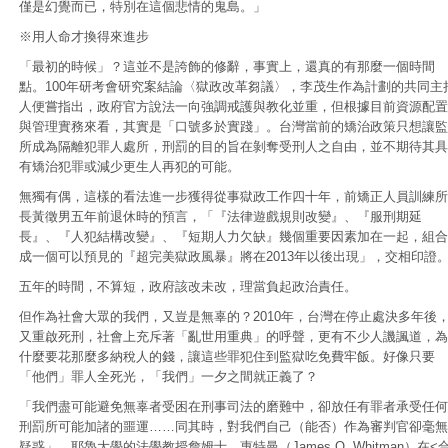
僅是幻覺而已，特別在這個悲情的鬼島。」
※用人命才換得來進步
「最初的時候」？這並不是誇飾的修辭，事實上，還真的有那麼一個時間
點。100年研考會研究案結論〈獄政改革芻議〉，李茂生作為計劃的共同主
人便嘗指出，政府官方說法一向強調戒護與教化並重，但根據目前資源配置
與管理實務來看，其實是「口號多於實踐」。台灣當前的矯治政策只想讓監
所成為隔離犯罪人處所，刑罰的目的旨在剝奪受刑人之自由，並不期待其具
有矯治犯罪或減少更生人再犯的可能。
無獨有偶，這樣的看法進一步獲得從事獄政工作四十年，前矯正人員訓練所
長黃徵男五年前退休時的預言，「『法律遊戲規則改變』、『服刑期延
長』、『人犯結構改變』、『短期人力欠缺』幾個重要因素加在一起，組合
成一個可以預見的『超完美獄政風暴』將在2013年以後出現」，交相印證
五年的時間，不算短，政府該改未改，理當負起政治責任。
但作為社會大眾的我們，又豈是無辜的？2010年，台灣在停止處決多年後
又重啟死刑，社會上充斥著「亂世用重典」的呼聲，更有不少人譏諷道，為
什麼要花那麼多納稅人的錢，讓這些罪犯住到監獄吃免費牢飯。好像只要
「他們」罪人全死光，「我們」一夕之間就正義了？
「我們盡可能避免無辜者受困在刑事司法的磨難中，卻放任有罪者承受任何
刑罰所可能加諸的噩運……同其時，對我們自己（能否）作為審判官卻毫無
疑惑」，耶魯大學的法學教授詹姆士．惠特曼（James Q. Whitman）在<