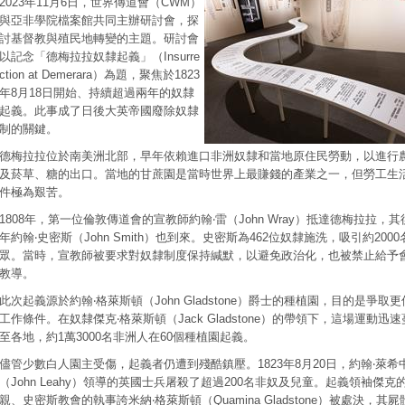
2023年11月6日，世界傳道會（CWM）
與亞非學院檔案館共同主辦研討會，探
討基督教與殖民地轉變的主題。研討會
以記念「德梅拉拉奴隸起義」（Insurre
ction at Demerara）為題，聚焦於1823
年8月18日開始、持續超過兩年的奴隸
起義。此事成了日後大英帝國廢除奴隸
制的關鍵。
德梅拉拉位於南美洲北部，早年依賴進口非洲奴隸和當地原住民勞動，以進行
及菸草、糖的出口。當地的甘蔗園是當時世界上最賺錢的產業之一，但勞工生
件極為艱苦。
1808年，第一位倫敦傳道會的宣教師約翰‧雷（John Wray）抵達德梅拉拉，其
年約翰‧史密斯（John Smith）也到來。史密斯為462位奴隸施洗，吸引約2000
眾。當時，宣教師被要求對奴隸制度保持緘默，以避免政治化，也被禁止給予
教導。
此次起義源於約翰‧格萊斯頓（John Gladstone）爵士的種植園，目的是爭取
工作條件。在奴隸傑克‧格萊斯頓（Jack Gladstone）的帶領下，這場運動迅
至各地，約1萬3000名非洲人在60個種植園起義。
儘管少數白人園主受傷，起義者仍遭到殘酷鎮壓。1823年8月20日，約翰‧萊希
（John Leahy）領導的英國士兵屠殺了超過200名非奴及兒童。起義領袖傑克
親、史密斯教會的執事誇米納‧格萊斯頓（Quamina Gladstone）被處決，其屍