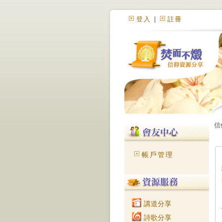
登入
|
註冊
信
帳戶管理
講道分享
詩歌分享