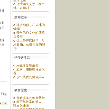
生活之重
台灣國民文學，在土
地、在農村
體被
鮮知啟示
歪曲
祂接納你，在於祂的
梅拉
憐憫
青年信仰文化的傳承
與發展
師據
從上帝豐盛賜予，反
思食物、公義與愛的關
仍為
聯
信仰與生活
用生命影響生命
差異，碰撞出璀璨火
花
珍惜樸實的健康與自
由
教會歷史
一則
宗教改革的繪畫藝術
數百年教堂的過去、
現在與未來