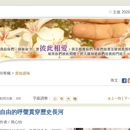
主後 202
仰專欄 >
原知原味
推文：
字級調整：
|
上一則
下
點閱次數：300
自由的呼聲貫穿歷史長河
作者 / 簡心怡