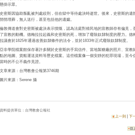
懸掛示眾。
史密斯因協助叛亂被判處絞刑，但在獄中等待處決時逝世。後來，史密斯的遺
悄悄埋葬，無人送行，甚至包括他的遺孀。
倫敦傳道會對史密斯被處決表示憤慨，認為法庭對殖民地的宣教師存有偏見，
了宣教的動機。德梅拉拉起義和史密斯的死，增加了廢除奴隸制度的壓力。德
拉議會於1825年通過改善奴隸條件的法令，並於1833年正式廢除奴隸制度。
亞非學院檔案館保存著許多關於史密斯的手寫信件、當地製糖廠的照片、宣教
點的地圖、貨船運送資料等歷史檔案。這些檔案像一個安靜的犯罪現場，至今
當時的不公不義作見證。
文章來源：台灣教會公報第3746期
圖片來源：Serene 攝
資料提供單位：
台灣教會公報社
|
上一則
下