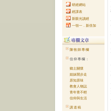
研經網站
經課表
新眼光讀經
一領一．新倍加
陳牧師專欄
信仰專欄：
鄉土關懷
姐妹開步走
原知原味
教會人物誌
青年青不輕
信仰與生活
講道稿