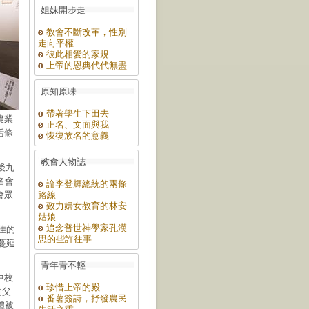
姐妹開步走
教會不斷改革，性別
走向平權
彼此相愛的家規
上帝的恩典代代無盡
原知原味
帶著學生下田去
農業
正名、文面與我
活條
恢復族名的意義
教會人物誌
後九
名會
論李登輝總統的兩條
會眾
路線
致力婦女教育的林安
姑娘
追念普世神學家孔漢
更佳的
思的些許往事
速蔓延
青年青不輕
中校
珍惜上帝的殿
的父
番薯簽詩，抒發農民
體被