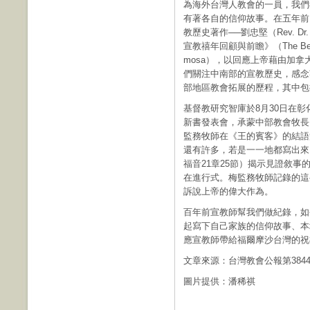
為海外台灣人教會的一員，我們
有著各自的信仰故事。在五年前
教歷史著作──劉忠堅（Rev. Dr
宣教禧年回顧與前瞻》（The Beautiful Is
mosa），以回應上帝藉由加
們關注中南部的宣教歷史，感念
部地區教會拓展的歷程，其中包
基督教研究智庫於8月30日在
新書發表會，承蒙中部教會牧長
監務牧師在《王的賓客》的結語
還有許多，若是一一地都寫出來
福音21章25節）揭示見證敘
在進行式。梅監務牧師記錄的這
訴說上帝的偉大作為。
百年前宣教師幫我們做紀錄，如
起寫下自己家族的信仰故事、本
應宣教師帶給福爾摩沙台灣的祝
文章來源：台灣教會公報第384
圖片提供：潘稀祺