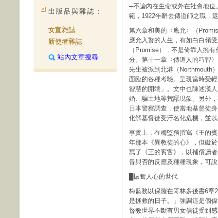
─不論內在生命或外在社會地位
出版品與雜誌：
範，1922年辭去傳道師之職，
女宣雜誌
第六章和美的〈應允〉（Prom
應允入贅的人生，有如白白領受
新使者雜誌
（Promise），不是倚靠人
站內文章搜尋
分。第十一章〈傳道人的巧智〉（A P
先生被派到北港（Northmo
面臨的各種考驗。呈現當時受輕
智慧的開端」。文中也陳述漢人
婚、騙土地等荒謬現象。另外，
日本警察調查，使當地基督徒身
化解基督徒受汙名化危機，並以
事實上，在梅監務撰寫《王的賓
年那本《異教徒的心》，但礙於
寫了《王的賓客》，以補償讀者
音與否的反應及種種現象，可說
█振奮人心的世代
梅監務以保羅在哥林多後書6章
是拯救的日子。」強調這是個偉
督教世界不斷有男女信徒受到感