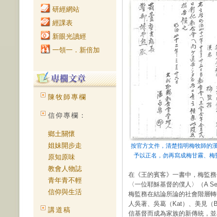
研經網站
經課表
新眼光讀經
一領一．新倍加
陳牧師專欄
信仰專欄：
鄉土關懷
姐妹開步走
按官方文件，清楚指明梅牧師的
予以正名，勿再寫成梅甘霧、梅
原知原味
教會人物誌
在《王的賓客》一書中，梅監務
青年青不輕
〈一位耶穌基督的僕人〉（A Serva
信仰與生活
梅監務在結論所論的社會階層轉
人吳著、吳葛（Kat）、美見（
講道稿
信基督而成為家族的新傳統，並