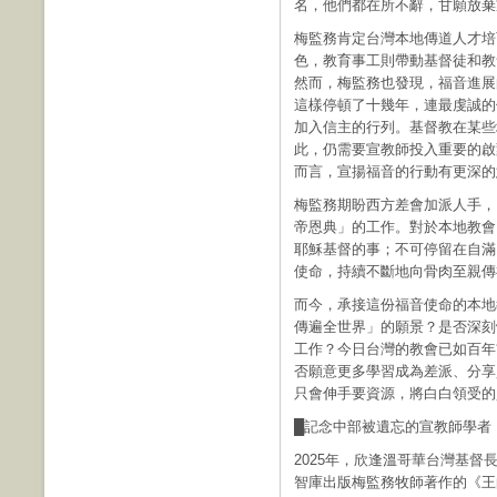
名，他們都在所不辭，甘願放棄
梅監務肯定台灣本地傳道人才培
色，教育事工則帶動基督徒和教
然而，梅監務也發現，福音進展
這樣停頓了十幾年，連最虔誠的
加入信主的行列。基督教在某些
此，仍需要宣教師投入重要的啟
而言，宣揚福音的行動有更深的
梅監務期盼西方差會加派人手，
帝恩典」的工作。對於本地教會
耶穌基督的事；不可停留在自滿
使命，持續不斷地向骨肉至親傳
而今，承接這份福音使命的本地
傳遍全世界」的願景？是否深刻
工作？今日台灣的教會已如百年
否願意更多學習成為差派、分享
只會伸手要資源，將白白領受的
█記念中部被遺忘的宣教師學者
2025年，欣逢溫哥華台灣基督
智庫出版梅監務牧師著作的《王