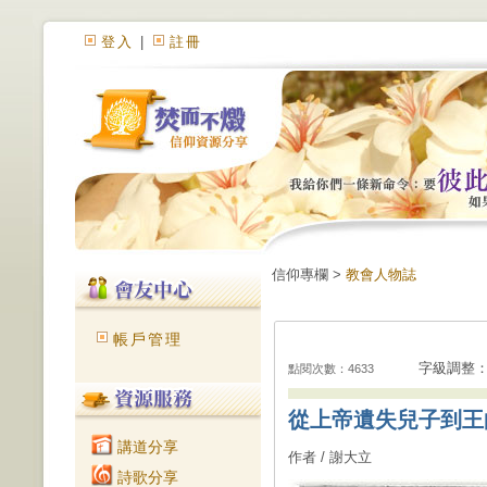
登入
|
註冊
信仰專欄 >
教會人物誌
帳戶管理
字級調整
點閱次數：4633
從上帝遺失兒子到王
講道分享
作者 / 謝大立
詩歌分享