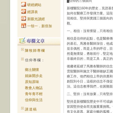
█信仰的三個面向
研經網站
新樓醫院160年的歷史，見證基
經課表
如何在醫療工作發揮力量。這段
現相信、堅持與實踐三個面向的
新眼光讀經
觀。
一領一．新倍加
一、相信：沒有懷疑，只有相信
相信是信仰的起點，也是醫療傳
的基石。馬雅各醫師深信，他成
並非偶然，而是上帝的呼召，目
陳牧師專欄
然毫無懷疑，勇敢前行，堅定地
非最終目的，而是工具，真正的
信仰專欄：
後繼者延續了馬雅各醫師的信念
鄉土關懷
雲龍醫師和施文子醫師雖缺乏國
姐妹開步走
療工作。他們相信上帝的供應和
創院到今日，這樣的信念不僅促
原知原味
治。這信念教導我們，在困難面
教會人物誌
青年青不輕
二、堅持：沒有放棄，只有堅持
信仰與生活
堅持是新樓醫院歷史中不可或缺
皆因堅持使命而克服重重挑戰。
講道稿
有文化差異、家庭分離的孤獨，