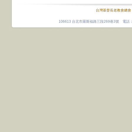
台灣基督長老教會總會
106613 台北市羅斯福路三段269巷3號 電話：0