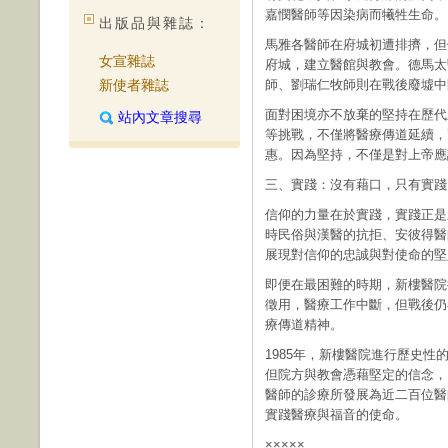
嘉憫醫師等因染病而犧牲生命。
出版品與雜誌：
馬雅各醫師在府城初遭排擠，但
女宣雜誌
府城，建立醫館與教會。德馬太
新使者雜誌
師、劉瑞仁牧師則在戰後廢墟中
面對困境亦不放棄的堅持在歷代
站內文章搜尋
等挑戰，不僅將醫療傳道延續，
惠。因為堅持，不僅是對上帝應
三、實踐：沒有藉口，只有實踐
信仰的力量在於實踐，實踐正是
時民俗與漢醫的抗拒、安彼得醫
展現對信仰的忠誠與對使命的堅
即便在最困難的時期，新樓醫院
徵用，醫療工作中斷，但戰後仍
療傳道精神。
1985年，新樓醫院進行歷史
但院方與教會憑藉堅定的信念，
醫師的診療所發展為近二百位醫
實踐醫療與福音的使命。
×××××