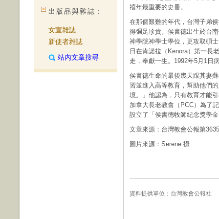
禧年最重要的史冊。
出版品與雜誌：
在那個艱難的年代，台灣子弟侯
女宣雜誌
得彌足珍貴。侯書德出生於台南
新使者雜誌
神學院神學士學位，更攻取碩士。
日在肯諾拉（Kenora）第一
站內文章搜尋
走，奉獻一生。1992年5月1日
侯書德生命的最後幾天跟其妻蘇
習並進入高等教育，幫助他們的
境。」他認為，只有教育才能引
加拿大長老教會（PCC）為了記
設立了「侯書德牧師紀念獎學金
文章來源：台灣教會公報第363
圖片來源：Serene 攝
資料提供單位：
台灣教會公報社