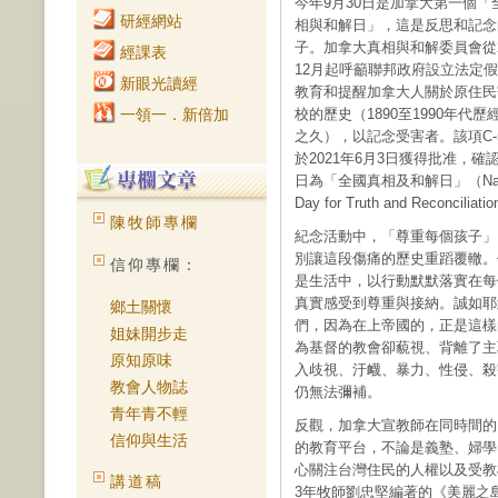
今年9月30日是加拿大第一個「
研經網站
相與和解日」，這是反思和記念
子。加拿大真相與和解委員會從2
經課表
12月起呼籲聯邦政府設立法定
新眼光讀經
教育和提醒加拿大人關於原住民
一領一．新倍加
校的歷史（1890至1990年代歷
之久），以記念受害者。該項C-
於2021年6月3日獲得批准，確認
日為「全國真相及和解日」（Nati
Day for Truth and Reconciliat
陳牧師專欄
紀念活動中，「尊重每個孩子」
別讓這段傷痛的歷史重蹈覆轍。
信仰專欄：
是生活中，以行動默默落實在每
真實感受到尊重與接納。誠如耶
鄉土關懷
們，因為在上帝國的，正是這樣
姐妹開步走
為基督的教會卻藐視、背離了主
原知原味
入歧視、汙衊、暴力、性侵、殺
教會人物誌
仍無法彌補。
青年青不輕
反觀，加拿大宣教師在同時間的
信仰與生活
的教育平台，不論是義塾、婦學
心關注台灣住民的人權以及受教
講道稿
3年牧師劉忠堅編著的《美麗之