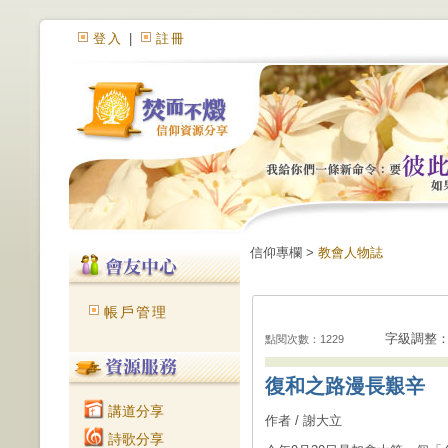
登入
|
註冊
信仰專欄 >
教會人物誌
帳戶管理
字級調整
點閱次數：1229
復和之路漫長艱辛
講道分享
作者 / 謝大立
詩歌分享