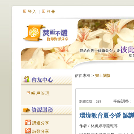
登入
|
註冊
信仰專欄 >
鄉土關懷
帳戶管理
字級調整：
點閱次數：629
環境教育夏令營 認
講道分享
作者 / 林婉婷專題報導
詩歌分享