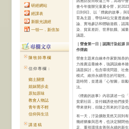
因應防疫而暌違三年，高雄中會
研經網站
會今年復辦兒童夏令營，於2023
日到9日、以「煙囪的故事」與
經課表
育為主題，帶領44位兒童透過
新眼光讀經
論、實地參訪和體驗遊戲，認識
一領一．新倍加
染、貧富差距、世界飢餓、減量
議題。
｜營會第一日｜認識汙染起源 
作煙囪
陳牧師專欄
營會主題來自繪本作家劉旭恭的
力推薦這冊繪本，強調該繪本雖
信仰專欄：
議題探討，包含環境問題、社會
模式、維持永續理念的可能性。
鄉土關懷
題時間，並透過「心智圖」鼓勵
姐妹開步走
法。
原知原味
《煙囪的故事》內容講述一位「
教會人物誌
貧窮社區，並付錢誘使他們接受
青年青不輕
帶來便利，但隨之而來的汙染也
信仰與生活
有一天，汙染擴散竟然又回到有
幾經猶豫與思考，也決定關閉他
講道稿
足、重視環境友善與永續的新生