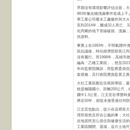
早期沒有環境影響評估法規，大
983年氰化物洩漏事件造成上千
學工業公司廢水工廠爆炸與大火
至到2014年，釀成32人死亡
化丙烯的地下管線破損、洩漏；
供原料。
事實上在1993年，不明氣體
區抗議後，時任經濟部部長江丙
沒有履行。而1998年，高雄市
編為「乙種工業區」，然至202
年向監察院陳訴，而監察委員也
套措施，且行政院應負監督之責
大社工業區鄰近住商與學區，最
校是楠陽國小、距離200公尺，
國中1.3公里。江文宏在導覽
將近50年，卻從未接受過任何
江文宏也點出，從小在這裡長大
理所當然且符合公義的事；大社
在地居民安心居住與健康生活的
工業區關閉、退場，這片土地可