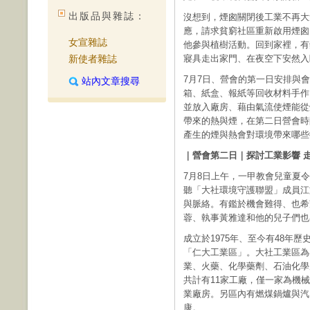
出版品與雜誌：
沒想到，煙囪關閉後工業不再大
應，請求貧窮社區重新啟用煙囪
女宣雜誌
他參與植樹活動。回到家裡，有
新使者雜誌
寢具走出家門、在夜空下安然入
7月7日、營會的第一日安排與
站內文章搜尋
箱、紙盒、報紙等回收材料手作
並放入廠房、藉由氣流使煙能從
帶來的熱與煙，在第二日營會時
產生的煙與熱會對環境帶來哪些
｜營會第二日｜探討工業影響 
7月8日上午，一甲教會兒童夏
聽「大社環境守護聯盟」成員江
與脈絡。有鑑於機會難得、也希
蓉、執事黃雅達和他的兒子們也
成立於1975年、至今有48年
「仁大工業區」。大社工業區為
業、火藥、化學藥劑、石油化學
共計有11家工廠，僅一家為機
業廠房。另區內有燃煤鍋爐與汽
康。