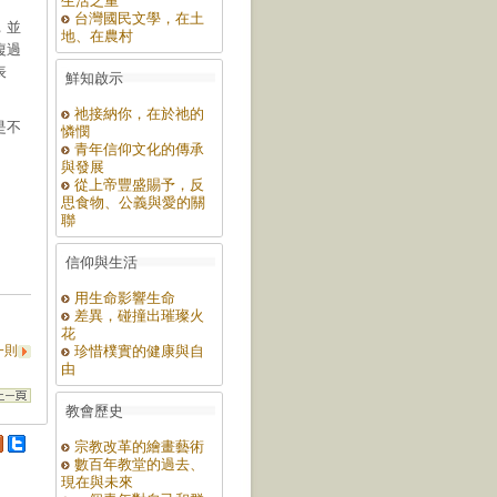
生活之重
台灣國民文學，在土
，並
地、在農村
複過
表
鮮知啟示
祂接納你，在於祂的
是不
憐憫
青年信仰文化的傳承
與發展
從上帝豐盛賜予，反
思食物、公義與愛的關
聯
信仰與生活
用生命影響生命
差異，碰撞出璀璨火
花
一則
珍惜樸實的健康與自
由
教會歷史
宗教改革的繪畫藝術
數百年教堂的過去、
現在與未來