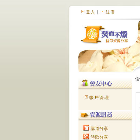
登入
|
註冊
信
帳戶管理
講道分享
詩歌分享