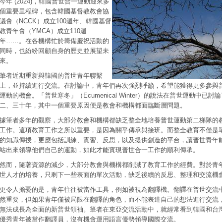
今年 (2024)，韓國普世合一運動迎來多
個重要里程碑，包含韓國基督教教會協
議會（NCCK）成立100週年、韓國基督
教青年會（YMCA）成立110週
年……。在各機構忙於籌備慶祝活動的
同時，也紛紛回顧自身的歷史並展望未
來。
筆者近期重新與韓國的普世青年聯繫
上，並持續進行交流。在討論中，青年們再次強烈呼籲，希望能獲得更多參與
運動的機會。「普世寒冬」（Ecumenical Winter）的說法在普世運動中已討
二、三十年，其中一個重要原因便是教會和機構都面臨斷層問題。
據筆者多年的觀察，大部分教會和機構都缺乏整全地培養普世運動第二梯隊的
工作。這項教育工作之所以重要，是因為關乎傳承與接班。而整全教育不僅是
的知識傳授，更應包括訓練、實習、反思，以及提供創造的平台，讓普世青年
站出來領導他們自己的運動，如此才能實現普世合一工作的順利傳承。
然而，隨著資源的減少，大部分教會與機構都削減了教育工作的經費。對於青
世人才的培養，只剩下一些表面的單次活動，缺乏後續的反思、整理和交流機
更令人擔憂的是，青年往往被當作工具，例如被視為翻譯機。翻譯在普世交流
然重要，但如果青年僅被局限在翻譯的角色，而不能表達自己的想法進行交流
無法成長為全面的新普世領袖。筆者在東亞交流活動中，就經常看到韓國和台
優秀青年被當作翻譯員，沒有機會運用語言優勢領導國際交流。