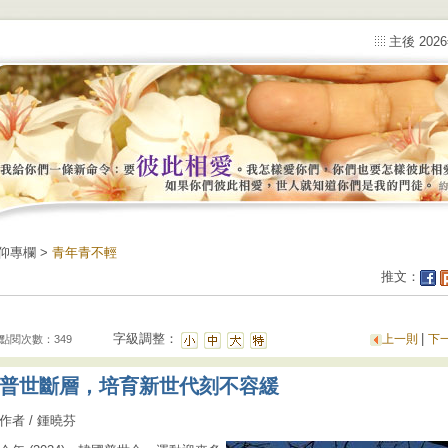
主後 202
仰專欄 >
青年青不輕
推文：
字級調整：
|
上一則
下
點閱次數：349
普世斷層，培育新世代刻不容緩
作者 / 鍾曉芬