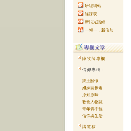
研經網站
經課表
新眼光讀經
一領一．新倍加
陳牧師專欄
信仰專欄：
鄉土關懷
姐妹開步走
原知原味
教會人物誌
青年青不輕
信仰與生活
講道稿