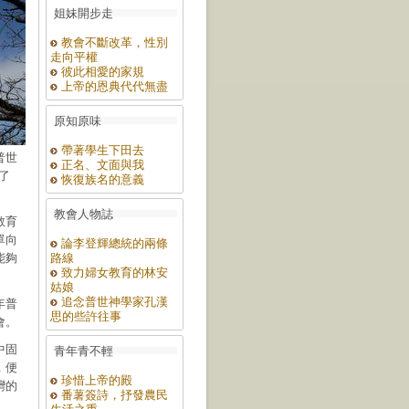
姐妹開步走
教會不斷改革，性別
走向平權
彼此相愛的家規
上帝的恩典代代無盡
原知原味
帶著學生下田去
普世
正名、文面與我
論了
恢復族名的意義
教會人物誌
教育
單向
論李登輝總統的兩條
能夠
路線
致力婦女教育的林安
姑娘
追念普世神學家孔漢
年普
思的些許往事
會。
中固
青年青不輕
，便
珍惜上帝的殿
灣的
番薯簽詩，抒發農民