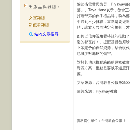
除節省電費與防災，Piyawa
出版品與雜誌：
落」。Taya Hane表示，
打造部落的伴手禮品牌，盼為部
女宣雜誌
中遇到不少挑戰，重點是要經過
新使者雜誌
體，讓族人共同決定和規劃，才
站內文章搜尋
如何以信仰視角看待綠能推動？Ta
造的都甚好！」提醒基督徒應珍
上帝賜予的自然資源，結合現代
也減少對地球的傷害。
對於其他想推動綠能的原鄉教會，
資源方案，重點是要以不過度汙
徑。
文章來源：台灣教會公報第382
圖片來源：Piyaway教會
資料提供單位：
台灣教會公報社