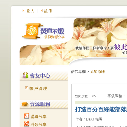
登入
|
註冊
信仰專欄 >
原知原味
帳戶管理
字級調整：
點閱次數：385
打造百分百綠能部落
講道分享
作者 / Dalul 報導
詩歌分享