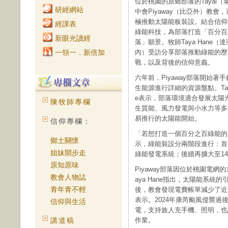
位於桃園的原鄉部落的Tayal（
研經網站
中會Piyaway（比亞外）教會
極推動太陽能板裝設。結合信仰
經課表
綠能科技，為部落打造「百分百
新眼光讀經
落」願景。牧師Taya Hane（達
一領一．新倍加
內）受訪分享部落推動綠能的歷
戰，以及背後的信仰意義。
六年前，Piyaway部落開始著
生能源進行詳細的資源盤點。Taya
e表示，部落環境適合發展太陽
陳牧師專欄
生質能、風力發電與小水力等多
易推行的太陽能開始。
信仰專欄：
「若想打造一個百分之百綠能的願
鄉土關懷
示，綠能裝設分兩階段進行：首
姐妹開步走
綠能發電系統；後續再擴大至14
原知原味
Piyaway部落因位於桃園電
教會人物誌
aya Hane指出，太陽能系
青年青不輕
後，教會發現電費帳單減少了近
表示。2024年康芮颱風侵襲
信仰與生活
電，支持族人充手機、照明，也
講道稿
作業。