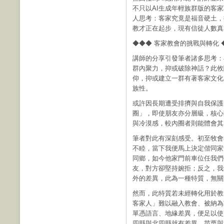
不只以AI生成年輕族群版的客
人思考：客家究竟是福音硬土，
教才正在起步，現有信徒人數真
◆◆◆ 客家教會的挑戰與轉化 
講師的分享引發筆者諸多思考：
群內聚力，抑或破除神話？此攸
仰，抑或建立一群有著客家文化
族性。
或許因長期遭受排擠與自我保護
圈」，即使朋友亦分層級，核心
與冷漠感，較內圈者則能體會其
筆者對此有深刻感受。初至牧會
不睦，當下我便馬上決定偕同家
同鄉，如今他家門前車位任我們
友，對方卻堅持婉拒；反之，我
外的差異，此為一種特質，無關
然而，此特質若未經轉化用於教
客家人」難以融入教會、被納為
單憑語言、地緣差異，便足以使
四縣與北四縣就有差異，苗栗與