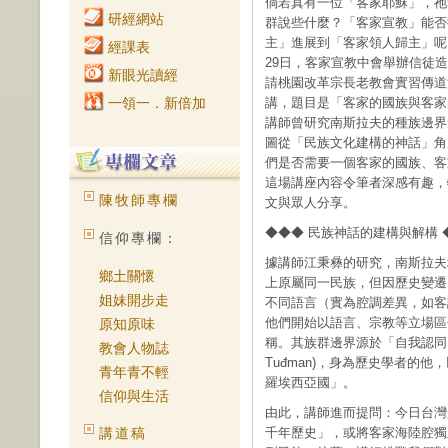
倘若真有一位「客家耶穌」，祂
研經網站
群說些什麼？「客家宣教」能否
主」進展到「客家領人歸主」呢？
經課表
29日，客家宣教中會舉辦信徒
新眼光讀經
請桃園改革宗長老教會實習傳道
一領一．新倍加
講，題目是「客家的國族與客家
講師曾研究南斯拉夫的種族邊界
圖從「民族文化建構的神話」角
們是否需要一個客家的國族、客
這場講座內容令筆者深感有趣，
陳牧師專欄
文與眾人分享。
◆◆◆ 民族神話的建構與解構 
信仰專欄：
據講師江秉彝的研究，南斯拉夫
鄉土關懷
上原屬同一民族，但因歷史變遷
姐妹開步走
不同語言（實為腔調差異，如客
他們開始以語言、宗教等立場區
原知原味
稱。其族群邊界源於「自我認同」
教會人物誌
Tuđman)，身為歷史學者的
青年青不輕
羅埃西亞國」。
信仰與生活
由此，講師進而提問：今日台灣
講道稿
千年歷史」，或將客家海陸腔獨