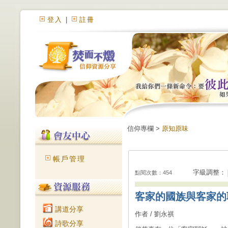
登入
|
註冊
信仰專欄 >
原知原味
帳戶管理
字級調整：
點閱次數：454
客家的國族與客家的
講道分享
作者 / 劉永祺
詩歌分享