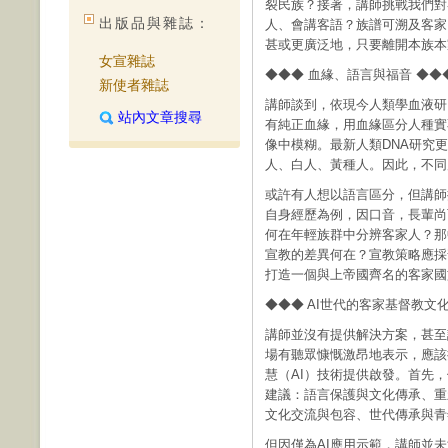
裂民族？接著，講師挑戰我們對
出版品與雜誌：
人、會講客語？族譜可溯及客家
甚或更廣泛地，只要離開本族本
女宣雜誌
◆◆◆ 血緣、語言與福音 ◆◆
新使者雜誌
講師談到，依現今人類學血液研
站內文章搜尋
有純正血緣，用血緣區分人種實
像中模糊。最新人類DNA研究
人、白人、黃種人。因此，不同
或許有人想以語言區分，但講師
自身經歷為例，因口音，長輩尚
何在年輕族群中分辨客家人？那
宣教的差異何在？宣教策略應採
打造一個與上帝國齊名的客家國
◆◆◆ AI世代的客家基督教文化
講師並沒有提供解決方案，甚至
場有聽眾慷慨激昂地表示，應該
慧（AI）技術提供啟發。首先，
建議：語言保護與文化傳承、重
文化交流與包容、世代傳承與青
但因僅為AI應用示範，講師並