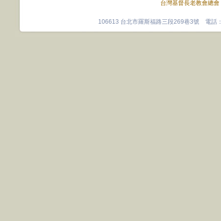
台灣基督長老教會總會
106613 台北市羅斯福路三段269巷3號 電話：0