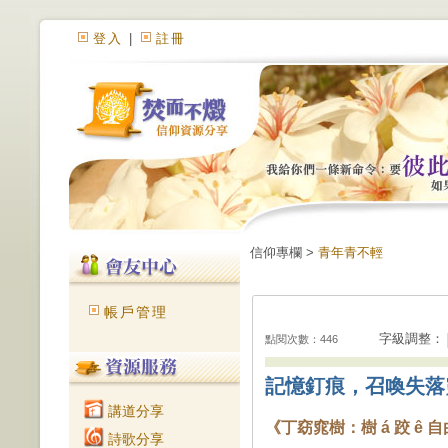
登入
|
註冊
信仰專欄 >
青年青不輕
帳戶管理
字級調整：
點閱次數：446
記憶釘痕，召喚失落
講道分享
《丁窈窕樹：樹 á 跤 ê 
詩歌分享