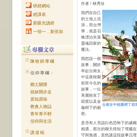
作者 / 林秀珍
研經網站
我們在自己
經課表
的土地上流
新眼光讀經
浪，而台灣
學，就是召
一領一．新倍加
喚漂泊失落
靈魂回家的
魔法。
我想說一個
陳牧師專欄
故事，關於
串起台南女
信仰專欄：
中這座校園
前世今生的
鄉土關懷
故事，一位
姐妹開步走
美麗校友丁
原知原味
窈窕以及金
台南女中校園裡丁窈
教會人物誌
龜樹下的祕
青年青不輕
密。
信仰與生活
是否有人否認白色恐怖下的威權記
相遇，那次的聊天得知了埋藏在
講道稿
守與無感，居然讓這段故事沉埋