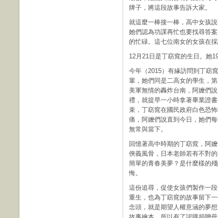
牌子，將這段故事告訴大家。
就這麼一棒接一棒，高中女孩說
她們認為功課再忙也要找尋答案
的忙碌。這七位南女的女孩在採
12月21日是丁窈窕的生日。她
今年（2015）有緣訪問到丁
輩，她們同是二高女的學生，第2
美軍無情的轟炸台南，阿嬤們說
禮，就提早一小時拿著畢業證書
束，丁窈窕在國民政府白色恐怖
痛，阿嬤們說直到今日，她們每
無常與當下。
回憶著高中時期的丁窈窕，阿嬤
俠義風骨，日本老師若有不對的
簡單的青春美夢？是什麼樣的殘
悔。
這份追尋，促使女孩們製作一段
重生，也為丁窈窕的故事留下一
念頭，就是期望人權意涵的夢想
故事繪本，所以有了認購捐贈母