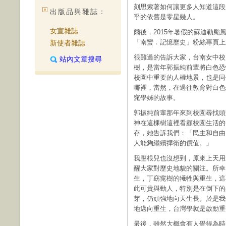
刻思索著如何讓更多人知道這段
出版品與雜誌：
乎的依舊是零星幾人。
女宣雜誌
爾後，2015年暑假的蘇迪勒
「南蠻．記憶歷史」粉絲專頁上
新使者雜誌
很難過的告訴大家，台南女中校
站內文章搜尋
樹，是當年郭振純前輩將白色恐
校園中重要的人權地景，也是同
哪裡，當然，在過往教育對白色
窕學姊的故事。
郭振純前輩那年來到校園尋找頭
神在這棵樹這裡看顧校園生活的
存，她告訴我們：「民主和自由
人能夠繼續捍衛的價值。」
我壓根兒也沒想到，原來上天用
醒大家對歷史地貌的關注。所幸
生，丁窈窕樹的犧牲與重生，這
此可貴與動人，特別是在倒下的
芽，仍頑強地向天生長。於是我
地邁向重生，台灣學就是啟動重
最後，雖然大概會有人覺得為時